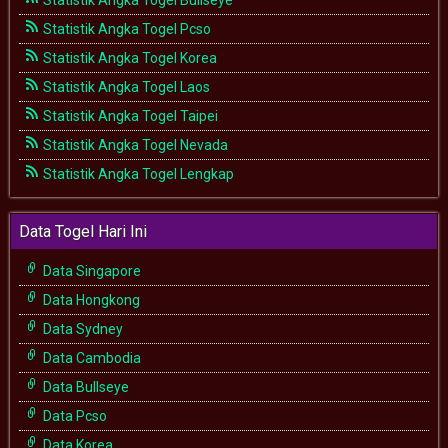
Statistik Angka Togel Pcso
Statistik Angka Togel Korea
Statistik Angka Togel Laos
Statistik Angka Togel Taipei
Statistik Angka Togel Nevada
Statistik Angka Togel Lengkap
Data Togel Hari Ini
Data Singapore
Data Hongkong
Data Sydney
Data Cambodia
Data Bullseye
Data Pcso
Data Korea