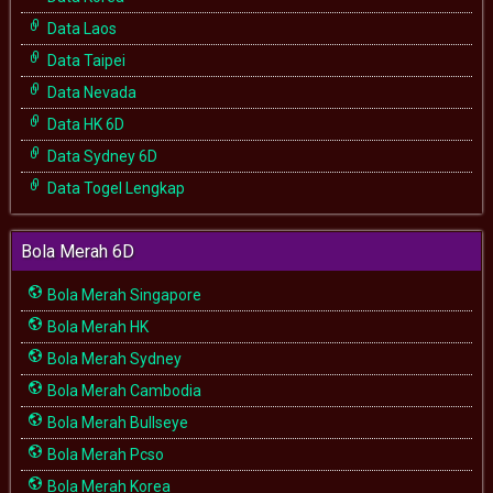
Data Laos
Data Taipei
Data Nevada
Data HK 6D
Data Sydney 6D
Data Togel Lengkap
Bola Merah 6D
Bola Merah Singapore
Bola Merah HK
Bola Merah Sydney
Bola Merah Cambodia
Bola Merah Bullseye
Bola Merah Pcso
Bola Merah Korea