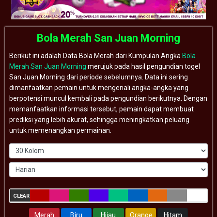
Bola Merah San Juan Morning
Berikut ini adalah Data Bola Merah dari Kumpulan Angka
Bola
Merah San Juan Morning
merujuk pada hasil pengundian togel
San Juan Morning dari periode sebelumnya. Data ini sering
dimanfaatkan pemain untuk mengenali angka-angka yang
berpotensi muncul kembali pada pengundian berikutnya. Dengan
memanfaatkan informasi tersebut, pemain dapat membuat
prediksi yang lebih akurat, sehingga meningkatkan peluang
untuk memenangkan permainan.
CLEAR
Merah
Biru
Hijau
Orange
Hitam