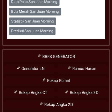
Data Paito San Juan Morning
Bola Merah San Juan Morning
Statistik San Juan Morning
Prediksi San Juan Morning
BBFS GENERATOR
Generator LN
Rumus Harian
Rekap Kumat
Rekap Angka CT
Rekap Angka 3D
Rekap Angka 2D