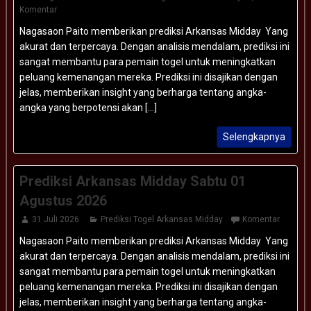
Komentar
Nagasaon Paito memberikan prediksi Arkansas Midday Yang
akurat dan terpercaya. Dengan analisis mendalam, prediksi ini
sangat membantu para pemain togel untuk meningkatkan
peluang kemenangan mereka. Prediksi ini disajikan dengan
jelas, memberikan insight yang berharga tentang angka-
angka yang berpotensi akan [...]
Selengkapnya
Prediksi Arkansas Midday Sabtu 01
Agustus 2026
31 Juli 2026
Prediksi Togel Arkansas Midday
Komentar
Nagasaon Paito memberikan prediksi Arkansas Midday Yang
akurat dan terpercaya. Dengan analisis mendalam, prediksi ini
sangat membantu para pemain togel untuk meningkatkan
peluang kemenangan mereka. Prediksi ini disajikan dengan
jelas, memberikan insight yang berharga tentang angka-