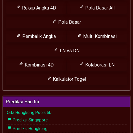
Rekap Angka 4D
Pola Dasar All
Pola Dasar
Pembalik Angka
Multi Kombinasi
LN vs DN
Kombinasi 4D
Kolaborasi LN
Kalkulator Togel
Prediksi Hari Ini
Data Hongkong Pools 6D
Prediksi Singapore
Prediksi Hongkong