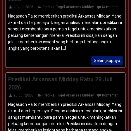
29 Juli 2026
Prediksi Togel Arkansas Midday
Komentar
Nagasaon Paito memberikan prediksi Arkansas Midday Yang
akurat dan terpercaya. Dengan analisis mendalam, prediksi ini
sangat membantu para pemain togel untuk meningkatkan
peluang kemenangan mereka. Prediksi ini disajikan dengan
jelas, memberikan insight yang berharga tentang angka-
angka yang berpotensi akan [...]
Selengkapnya
Prediksi Arkansas Midday Rabu 29 Juli
2026
28 Juli 2026
Prediksi Togel Arkansas Midday
Komentar
Nagasaon Paito memberikan prediksi Arkansas Midday Yang
akurat dan terpercaya. Dengan analisis mendalam, prediksi ini
sangat membantu para pemain togel untuk meningkatkan
peluang kemenangan mereka. Prediksi ini disajikan dengan
jelas, memberikan insight yang berharga tentang angka-