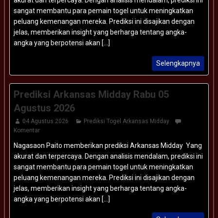
sangat membantu para pemain togel untuk meningkatkan
peluang kemenangan mereka. Prediksi ini disajikan dengan
jelas, memberikan insight yang berharga tentang angka-
angka yang berpotensi akan [...]
Selengkapnya
Prediksi Arkansas Midday Rabu 05
Agustus 2026
04 Agustus 2026
Prediksi Togel Arkansas Midday
Komentar
Nagasaon Paito memberikan prediksi Arkansas Midday Yang
akurat dan terpercaya. Dengan analisis mendalam, prediksi ini
sangat membantu para pemain togel untuk meningkatkan
peluang kemenangan mereka. Prediksi ini disajikan dengan
jelas, memberikan insight yang berharga tentang angka-
angka yang berpotensi akan [...]