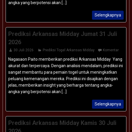
angka yang berpotensi akan [...]
Selengkapnya
Prediksi Arkansas Midday Jumat 31 Juli
2026
30 Juli 2026
Prediksi Togel Arkansas Midday
Komentar
Nagasaon Paito memberikan prediksi Arkansas Midday Yang
akurat dan terpercaya. Dengan analisis mendalam, prediksi ini
sangat membantu para pemain togel untuk meningkatkan
peluang kemenangan mereka. Prediksi ini disajikan dengan
jelas, memberikan insight yang berharga tentang angka-
angka yang berpotensi akan [...]
Selengkapnya
Prediksi Arkansas Midday Kamis 30 Juli
2026