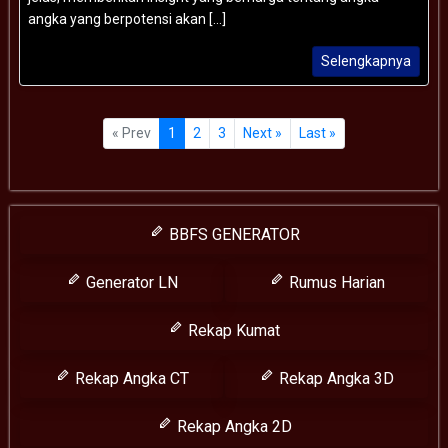
angka yang berpotensi akan [...]
Selengkapnya
« Prev
1
2
3
Next »
Last »
BBFS GENERATOR
Generator LN
Rumus Harian
Rekap Kumat
Rekap Angka CT
Rekap Angka 3D
Rekap Angka 2D