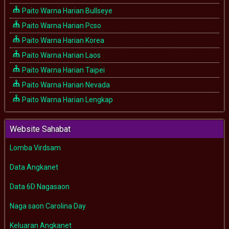
Paito Warna Harian Bullseye
Paito Warna Harian Pcso
Paito Warna Harian Korea
Paito Warna Harian Laos
Paito Warna Harian Taipei
Paito Warna Harian Nevada
Paito Warna Harian Lengkap
Website Sahabat
Lomba Virdsam
Data Angkanet
Data 6D Nagasaon
Naga saon Carolina Day
Keluaran Angkanet