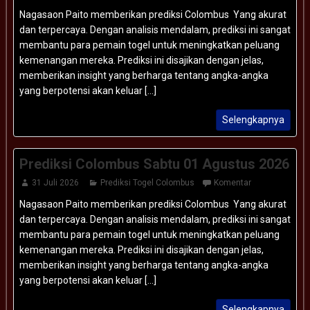
Nagasaon Paito memberikan prediksi Colombus Yang akurat
dan terpercaya. Dengan analisis mendalam, prediksi ini sangat
membantu para pemain togel untuk meningkatkan peluang
kemenangan mereka. Prediksi ini disajikan dengan jelas,
memberikan insight yang berharga tentang angka-angka
yang berpotensi akan keluar [...]
Selengkapnya
Prediksi Colombus Sabtu 01 Agustus 2026
31 Juli 2026
Prediksi Togel Colombus
Komentar
Nagasaon Paito memberikan prediksi Colombus Yang akurat
dan terpercaya. Dengan analisis mendalam, prediksi ini sangat
membantu para pemain togel untuk meningkatkan peluang
kemenangan mereka. Prediksi ini disajikan dengan jelas,
memberikan insight yang berharga tentang angka-angka
yang berpotensi akan keluar [...]
Selengkapnya