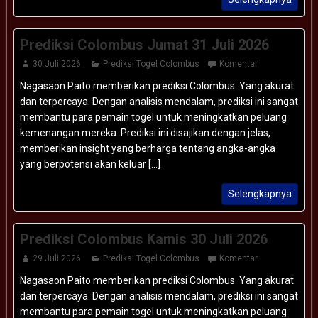
Prediksi Colombus Jumat 31 Juli 2026
30 Juli 2026
Prediksi Togel Colombus
Komentar
Nagasaon Paito memberikan prediksi Colombus Yang akurat
dan terpercaya. Dengan analisis mendalam, prediksi ini sangat
membantu para pemain togel untuk meningkatkan peluang
kemenangan mereka. Prediksi ini disajikan dengan jelas,
memberikan insight yang berharga tentang angka-angka
yang berpotensi akan keluar [...]
Selengkapnya
Prediksi Colombus Kamis 30 Juli 2026
29 Juli 2026
Prediksi Togel Colombus
Komentar
Nagasaon Paito memberikan prediksi Colombus Yang akurat
dan terpercaya. Dengan analisis mendalam, prediksi ini sangat
membantu para pemain togel untuk meningkatkan peluang