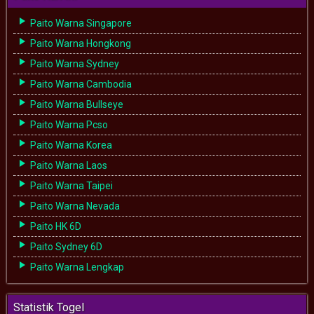
Paito Warna Singapore
Paito Warna Hongkong
Paito Warna Sydney
Paito Warna Cambodia
Paito Warna Bullseye
Paito Warna Pcso
Paito Warna Korea
Paito Warna Laos
Paito Warna Taipei
Paito Warna Nevada
Paito HK 6D
Paito Sydney 6D
Paito Warna Lengkap
Statistik Togel