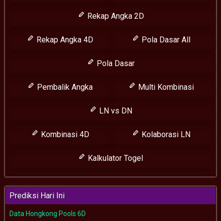
Rekap Angka 2D
Rekap Angka 4D
Pola Dasar All
Pola Dasar
Pembalik Angka
Multi Kombinasi
LN vs DN
Kombinasi 4D
Kolaborasi LN
Kalkulator Togel
Prediksi Hari Ini
Data Hongkong Pools 6D