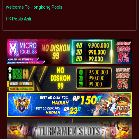
welcome To Hongkong Pools
HK Pools Asli