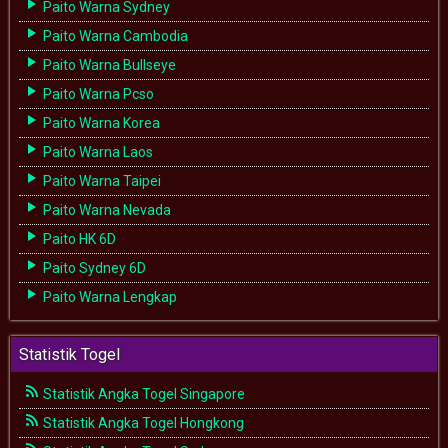
Paito Warna Sydney
Paito Warna Cambodia
Paito Warna Bullseye
Paito Warna Pcso
Paito Warna Korea
Paito Warna Laos
Paito Warna Taipei
Paito Warna Nevada
Paito HK 6D
Paito Sydney 6D
Paito Warna Lengkap
Statistik Togel
Statistik Angka Togel Singapore
Statistik Angka Togel Hongkong