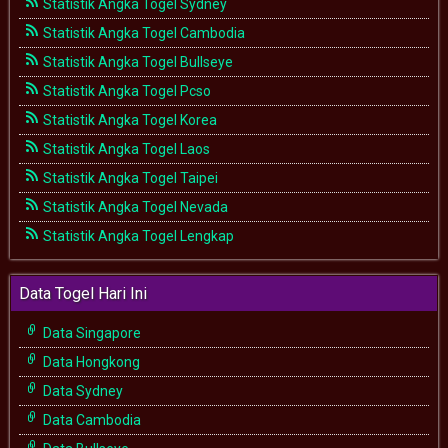
Statistik Angka Togel Sydney
Statistik Angka Togel Cambodia
Statistik Angka Togel Bullseye
Statistik Angka Togel Pcso
Statistik Angka Togel Korea
Statistik Angka Togel Laos
Statistik Angka Togel Taipei
Statistik Angka Togel Nevada
Statistik Angka Togel Lengkap
Data Togel Hari Ini
Data Singapore
Data Hongkong
Data Sydney
Data Cambodia