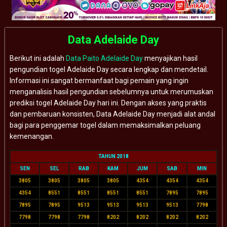
Data Adelaide Day
Berikut ini adalah
Data Paito Adelaide Day
menyajikan hasil
pengundian togel Adelaide Day secara lengkap dan mendetail.
Informasi ini sangat bermanfaat bagi pemain yang ingin
menganalisis hasil pengundian sebelumnya untuk merumuskan
prediksi togel Adelaide Day hari ini. Dengan akses yang praktis
dan pembaruan konsisten, Data Adelaide Day menjadi alat andal
bagi para penggemar togel dalam memaksimalkan peluang
kemenangan.
TAHUN 2018
SEN
SEL
RAB
KAM
JUM
SAB
MIN
3805
3805
3805
3805
4354
4354
4354
4354
8551
8551
8551
8551
7895
7895
7895
7895
9513
9513
9513
9513
7798
7798
7798
7798
8202
8202
8202
8202