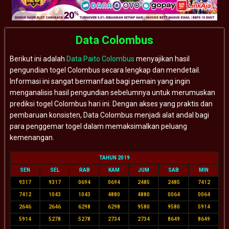
Data Colombus
Berikut ini adalah
Data Paito Colombus
menyajikan hasil
pengundian togel Colombus secara lengkap dan mendetail.
Informasi ini sangat bermanfaat bagi pemain yang ingin
menganalisis hasil pengundian sebelumnya untuk merumuskan
prediksi togel Colombus hari ini. Dengan akses yang praktis dan
pembaruan konsisten, Data Colombus menjadi alat andal bagi
para penggemar togel dalam memaksimalkan peluang
kemenangan.
TAHUN 2019
SEN
SEL
RAB
KAM
JUM
SAB
MIN
9317
9317
0694
0694
2485
2485
7412
7412
1043
1043
4880
4880
0064
0064
2646
2646
6298
6298
9580
9580
5914
5914
5278
5278
2734
2734
8649
8649