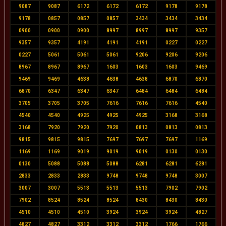
9087
9087
6172
6172
6172
9178
9178
9178
0857
0857
0857
3434
3434
3434
0900
0900
0900
8997
8997
8997
9357
9357
9357
4191
4191
4191
0227
0227
0227
5061
5061
5061
9206
9206
9206
8967
8967
8967
1603
1603
1603
9469
9469
9469
4638
4638
4638
6870
6870
6870
6347
6347
6347
6484
6484
6484
3705
3705
3705
7616
7616
7616
4540
4540
4540
4925
4925
4925
3168
3168
3168
7920
7920
7920
0813
0813
0813
9815
9815
9815
7697
7697
7697
1169
1169
1169
9019
9019
9019
0130
0130
0130
5088
5088
5088
6281
6281
6281
2833
2833
2833
9748
9748
9748
3007
3007
3007
5513
5513
5513
7902
7902
7902
8524
8524
8524
8430
8430
8430
4510
4510
4510
3924
3924
3924
4827
4827
4827
3312
3312
3312
1766
1766