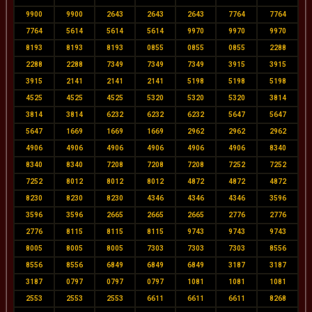
9900
9900
2643
2643
2643
7764
7764
7764
5614
5614
5614
9970
9970
9970
8193
8193
8193
0855
0855
0855
2288
2288
2288
7349
7349
7349
3915
3915
3915
2141
2141
2141
5198
5198
5198
4525
4525
4525
5320
5320
5320
3814
3814
3814
6232
6232
6232
5647
5647
5647
1669
1669
1669
2962
2962
2962
4906
4906
4906
4906
4906
4906
8340
8340
8340
7208
7208
7208
7252
7252
7252
8012
8012
8012
4872
4872
4872
8230
8230
8230
4346
4346
4346
3596
3596
3596
2665
2665
2665
2776
2776
2776
8115
8115
8115
9743
9743
9743
8005
8005
8005
7303
7303
7303
8556
8556
8556
6849
6849
6849
3187
3187
3187
0797
0797
0797
1081
1081
1081
2553
2553
2553
6611
6611
6611
8268