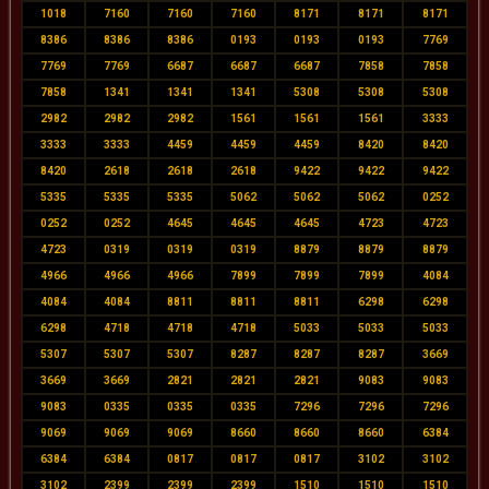
1018
7160
7160
7160
8171
8171
8171
8386
8386
8386
0193
0193
0193
7769
7769
7769
6687
6687
6687
7858
7858
7858
1341
1341
1341
5308
5308
5308
2982
2982
2982
1561
1561
1561
3333
3333
3333
4459
4459
4459
8420
8420
8420
2618
2618
2618
9422
9422
9422
5335
5335
5335
5062
5062
5062
0252
0252
0252
4645
4645
4645
4723
4723
4723
0319
0319
0319
8879
8879
8879
4966
4966
4966
7899
7899
7899
4084
4084
4084
8811
8811
8811
6298
6298
6298
4718
4718
4718
5033
5033
5033
5307
5307
5307
8287
8287
8287
3669
3669
3669
2821
2821
2821
9083
9083
9083
0335
0335
0335
7296
7296
7296
9069
9069
9069
8660
8660
8660
6384
6384
6384
0817
0817
0817
3102
3102
3102
2399
2399
2399
1510
1510
1510