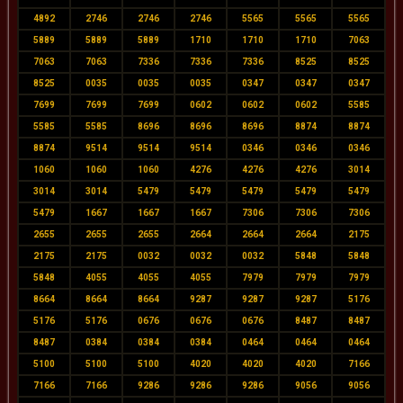
4892
2746
2746
2746
5565
5565
5565
5889
5889
5889
1710
1710
1710
7063
7063
7063
7336
7336
7336
8525
8525
8525
0035
0035
0035
0347
0347
0347
7699
7699
7699
0602
0602
0602
5585
5585
5585
8696
8696
8696
8874
8874
8874
9514
9514
9514
0346
0346
0346
1060
1060
1060
4276
4276
4276
3014
3014
3014
5479
5479
5479
5479
5479
5479
1667
1667
1667
7306
7306
7306
2655
2655
2655
2664
2664
2664
2175
2175
2175
0032
0032
0032
5848
5848
5848
4055
4055
4055
7979
7979
7979
8664
8664
8664
9287
9287
9287
5176
5176
5176
0676
0676
0676
8487
8487
8487
0384
0384
0384
0464
0464
0464
5100
5100
5100
4020
4020
4020
7166
7166
7166
9286
9286
9286
9056
9056