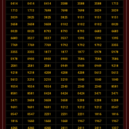
0414
0414
0414
3588
3588
3588
1713
1713
1713
7698
7698
7698
3039
3039
3039
3825
3825
3825
9151
9151
9151
3658
3658
3658
0102
0102
0102
0020
0020
0020
8793
8793
8793
6683
6683
6683
3537
3537
3537
1395
1395
1395
7769
7769
7769
9792
9792
9792
3355
3355
3355
1877
1877
1877
5978
5978
5978
0900
0900
0900
7586
7586
7586
2581
2581
2581
0949
0949
0949
9218
9218
9218
4208
4208
4208
5613
5613
5613
3210
3210
3210
1040
1040
1040
9554
9554
9554
2340
2340
2340
8581
8581
8581
0424
0424
0424
3471
3471
3471
3658
3658
3658
5208
5208
5208
9691
9691
9691
9212
9212
9212
0547
0547
0547
2231
2231
2231
1816
1816
1816
1660
1660
1660
1967
1967
1967
4265
4265
4265
2411
2411
2411
1337