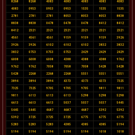
8268
8268
4083
4083
4083
4083
4083
4083
0953
0953
0953
1535
1535
1535
2781
2781
2781
8053
8053
8053
8838
8838
8838
0478
0478
0478
8412
8412
8412
2321
2321
2321
2321
2321
2321
4561
4561
4561
9159
9159
9159
3926
3926
3926
6102
6102
6102
3832
3832
3832
0753
0753
0753
2429
2429
2429
6008
6008
6008
4388
4388
4388
9762
9762
9762
7058
7058
7058
5428
5428
5428
2268
2268
2268
5551
5551
5551
3894
3894
3894
4373
4373
4373
7325
7325
7325
9705
9705
9705
9811
9811
9811
6113
6113
6113
5298
5298
5298
6613
6613
6613
5037
5037
5037
5445
5445
5445
4687
4687
4687
5392
5392
5392
3725
3725
3725
6775
6775
6775
5283
5283
5283
4385
4385
4385
5194
5194
5194
5194
5194
5194
1018
1018