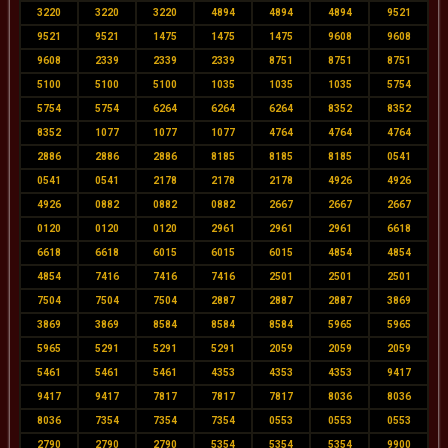
3220
3220
3220
4894
4894
4894
9521
9521
9521
1475
1475
1475
9608
9608
9608
2339
2339
2339
8751
8751
8751
5100
5100
5100
1035
1035
1035
5754
5754
5754
6264
6264
6264
8352
8352
8352
1077
1077
1077
4764
4764
4764
2886
2886
2886
8185
8185
8185
0541
0541
0541
2178
2178
2178
4926
4926
4926
0882
0882
0882
2667
2667
2667
0120
0120
0120
2961
2961
2961
6618
6618
6618
6015
6015
6015
4854
4854
4854
7416
7416
7416
2501
2501
2501
7504
7504
7504
2887
2887
2887
3869
3869
3869
8584
8584
8584
5965
5965
5965
5291
5291
5291
2059
2059
2059
5461
5461
5461
4353
4353
4353
9417
9417
9417
7817
7817
7817
8036
8036
8036
7354
7354
7354
0553
0553
0553
2790
2790
2790
5354
5354
5354
9900