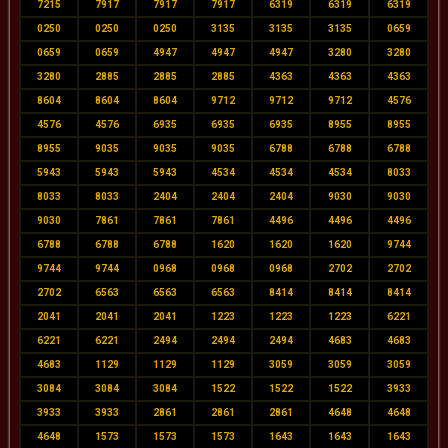
7215
7917
7917
7917
6319
6319
6319
0250
0250
0250
3135
3135
3135
0659
0659
0659
4947
4947
4947
3280
3280
3280
2885
2885
2885
4363
4363
4363
8604
8604
8604
9712
9712
9712
4576
4576
4576
6935
6935
6935
8955
8955
8955
9035
9035
9035
6788
6788
6788
5943
5943
5943
4534
4534
4534
8033
8033
8033
2404
2404
2404
9030
9030
9030
7861
7861
7861
4496
4496
4496
6788
6788
6788
1620
1620
1620
9744
9744
9744
0968
0968
0968
2702
2702
2702
6563
6563
6563
8414
8414
8414
2041
2041
2041
1223
1223
1223
6221
6221
6221
2494
2494
2494
4683
4683
4683
1129
1129
1129
3059
3059
3059
3084
3084
3084
1522
1522
1522
3933
3933
3933
2861
2861
2861
4648
4648
4648
1573
1573
1573
1643
1643
1643