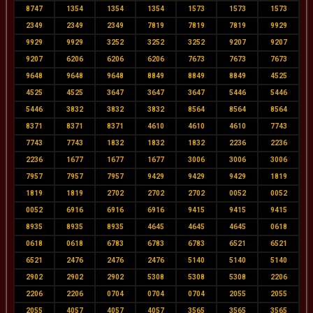
8747
1354
1354
1354
1573
1573
1573
2349
2349
2349
7819
7819
7819
9929
9929
9929
3252
3252
3252
9207
9207
9207
6206
6206
6206
7673
7673
7673
9648
9648
9648
8849
8849
8849
4525
4525
4525
3647
3647
3647
5446
5446
5446
3832
3832
3832
8564
8564
8564
8371
8371
8371
4610
4610
4610
7743
7743
7743
1832
1832
1832
2236
2236
2236
1677
1677
1677
3006
3006
3006
7957
7957
7957
9429
9429
9429
1819
1819
1819
2702
2702
2702
0052
0052
0052
6916
6916
6916
9415
9415
9415
8935
8935
8935
4645
4645
4645
0618
0618
0618
6783
6783
6783
6521
6521
6521
2476
2476
2476
5140
5140
5140
2902
2902
2902
5308
5308
5308
2206
2206
2206
0704
0704
0704
2055
2055
2055
4057
4057
4057
3565
3565
3565