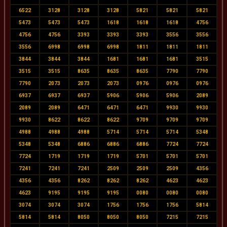
6522
3128
3128
3128
5821
5821
5821
5473
5473
5473
1618
1618
1618
4756
4756
4756
3393
3393
3393
3556
3556
3556
6998
6998
6998
1811
1811
1811
3844
3844
3844
1681
1681
1681
3515
3515
3515
8635
8635
8635
7790
7790
7790
2073
2073
2073
0976
0976
0976
6937
6937
6937
5906
5906
5906
2089
2089
2089
6471
6471
6471
9930
9930
9930
8622
8622
8622
9709
9709
9709
4988
4988
4988
5714
5714
5714
5348
5348
5348
6886
6886
6886
7724
7724
7724
1719
1719
1719
5701
5701
5701
7241
7241
7241
2509
2509
2509
4356
4356
4356
8262
8262
8262
4623
4623
4623
9195
9195
9195
0080
0080
0080
3074
3074
3074
1756
1756
1756
5814
5814
5814
8050
8050
8050
7215
7215