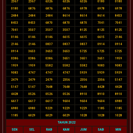
2367
2367
6326
6326
6326
0180
0180
0180
6876
6876
6876
6978
6978
6978
2484
2484
2484
8614
8614
8614
8453
8453
8453
6870
6870
6870
7041
7041
7041
3507
3507
3507
8125
8125
8125
0146
0146
0146
6615
6615
6615
2146
2146
2146
0837
0837
0837
0914
0914
0914
3653
3653
3653
5725
5725
5725
0386
0386
0386
3651
3651
3651
1959
1959
1959
5582
5582
5582
9083
9083
9083
4747
4747
4747
5939
5939
5939
2479
2479
2479
2356
2356
2356
5147
5147
5147
7648
7648
7648
4428
4428
4428
0526
0526
0526
8910
8910
8910
6617
6617
6617
9604
9604
9604
6980
6980
6980
9229
9229
9229
1185
1185
1185
6029
6029
6029
1028
1028
1028
TAHUN 2022
SEN
SEL
RAB
KAM
JUM
SAB
MIN