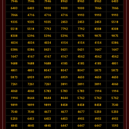
7946
7946
7946
8963
8963
8963
6403
6403
6403
9000
9000
9000
7066
7066
7066
4716
4716
4716
9993
9993
9993
9335
9335
9335
2453
2453
2453
5518
5518
5518
7792
7792
7792
8308
8308
8308
5396
5396
5396
9875
9875
9875
4034
4034
4034
4154
4154
4154
0386
0386
0386
0631
0631
0631
1647
1647
1647
4167
4167
4167
4562
4562
4562
9688
9688
9688
4185
4185
4185
4801
4801
4801
8047
8047
8047
5873
5873
5873
6959
6959
6959
4650
4650
4650
7261
7261
7261
3891
3891
3891
4060
4060
4060
5783
5783
5783
1994
1994
1994
8644
8644
8644
5762
5762
5762
9899
9899
9899
8458
8458
8458
7540
7540
7540
4677
4677
4677
5250
5250
5250
6453
6453
6453
4955
4955
4955
4845
4845
4845
6447
6447
6447
1593