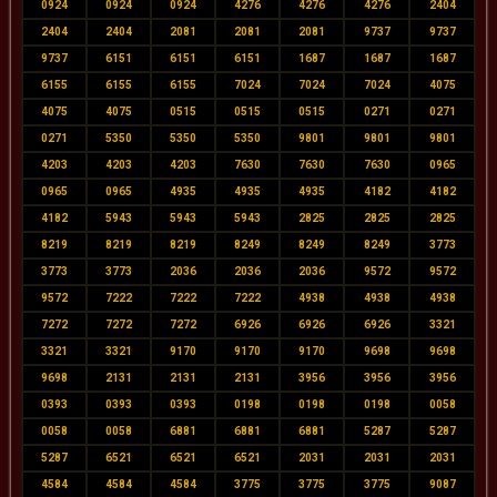
0924
0924
0924
4276
4276
4276
2404
2404
2404
2081
2081
2081
9737
9737
9737
6151
6151
6151
1687
1687
1687
6155
6155
6155
7024
7024
7024
4075
4075
4075
0515
0515
0515
0271
0271
0271
5350
5350
5350
9801
9801
9801
4203
4203
4203
7630
7630
7630
0965
0965
0965
4935
4935
4935
4182
4182
4182
5943
5943
5943
2825
2825
2825
8219
8219
8219
8249
8249
8249
3773
3773
3773
2036
2036
2036
9572
9572
9572
7222
7222
7222
4938
4938
4938
7272
7272
7272
6926
6926
6926
3321
3321
3321
9170
9170
9170
9698
9698
9698
2131
2131
2131
3956
3956
3956
0393
0393
0393
0198
0198
0198
0058
0058
0058
6881
6881
6881
5287
5287
5287
6521
6521
6521
2031
2031
2031
4584
4584
4584
3775
3775
3775
9087