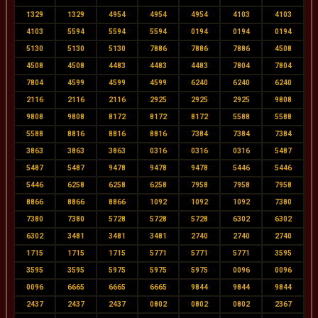
1329
1329
4954
4954
4954
4103
4103
4103
5594
5594
5594
0194
0194
0194
5130
5130
5130
7886
7886
7886
4508
4508
4508
4483
4483
4483
7804
7804
7804
4599
4599
4599
6240
6240
6240
2116
2116
2116
2925
2925
2925
9808
9808
9808
8172
8172
8172
5588
5588
5588
8816
8816
8816
7384
7384
7384
3863
3863
3863
0316
0316
0316
5487
5487
5487
9478
9478
9478
5446
5446
5446
6258
6258
6258
7958
7958
7958
8866
8866
8866
1092
1092
1092
7380
7380
7380
5728
5728
5728
6302
6302
6302
3481
3481
3481
2740
2740
2740
1715
1715
1715
5771
5771
5771
3595
3595
3595
5975
5975
5975
0096
0096
0096
6665
6665
6665
9844
9844
9844
2437
2437
2437
0802
0802
0802
2367