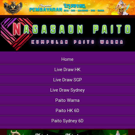
Home
Live Draw HK
Live Draw SGP
Live Draw Sydney
Paito Warna
Paito HK 6D
Paito Sydney 6D