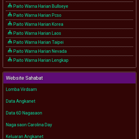
Paito Warna Harian Bullseye
Paito Warna Harian Pcso
Paito Warna Harian Korea
Paito Warna Harian Laos
Paito Warna Harian Taipei
Paito Warna Harian Nevada
Paito Warna Harian Lengkap
Website Sahabat
Lomba Virdsam
Data Angkanet
Data 6D Nagasaon
Naga saon Carolina Day
Keluaran Angkanet