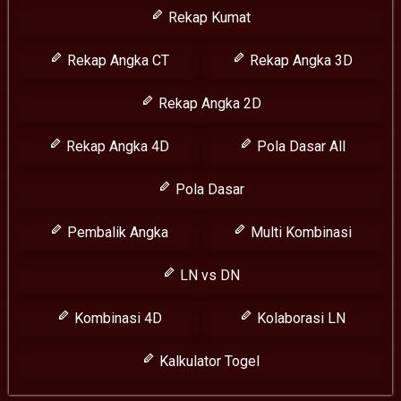
Rekap Kumat
Rekap Angka CT
Rekap Angka 3D
Rekap Angka 2D
Rekap Angka 4D
Pola Dasar All
Pola Dasar
Pembalik Angka
Multi Kombinasi
LN vs DN
Kombinasi 4D
Kolaborasi LN
Kalkulator Togel