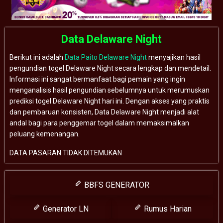
Data Delaware Night
Berikut ini adalah
Data Paito Delaware Night
menyajikan hasil
pengundian togel Delaware Night secara lengkap dan mendetail.
Informasi ini sangat bermanfaat bagi pemain yang ingin
menganalisis hasil pengundian sebelumnya untuk merumuskan
prediksi togel Delaware Night hari ini. Dengan akses yang praktis
dan pembaruan konsisten, Data Delaware Night menjadi alat
andal bagi para penggemar togel dalam memaksimalkan
peluang kemenangan.
DATA PASARAN TIDAK DITEMUKAN
BBFS GENERATOR
Generator LN
Rumus Harian