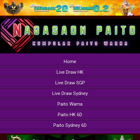
Home
Live Draw HK
Live Draw SGP
Live Draw Sydney
Paito Warna
Paito HK 6D
Paito Sydney 6D