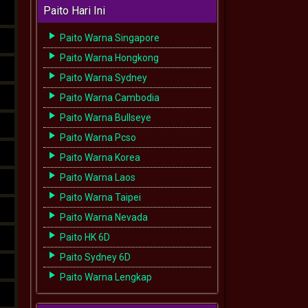
Paito Hari Ini
Paito Warna Singapore
Paito Warna Hongkong
Paito Warna Sydney
Paito Warna Cambodia
Paito Warna Bullseye
Paito Warna Pcso
Paito Warna Korea
Paito Warna Laos
Paito Warna Taipei
Paito Warna Nevada
Paito HK 6D
Paito Sydney 6D
Paito Warna Lengkap