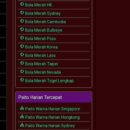
Bola Merah HK
Bola Merah Sydney
Bola Merah Cambodia
Bola Merah Bullseye
Bola Merah Pcso
Bola Merah Korea
Bola Merah Laos
Bola Merah Taipei
Bola Merah Nevada
Bola Merah Togel Lengkap
Paito Harian Tercepat
Paito Warna Harian Singapore
Paito Warna Harian Hongkong
Paito Warna Harian Sydney