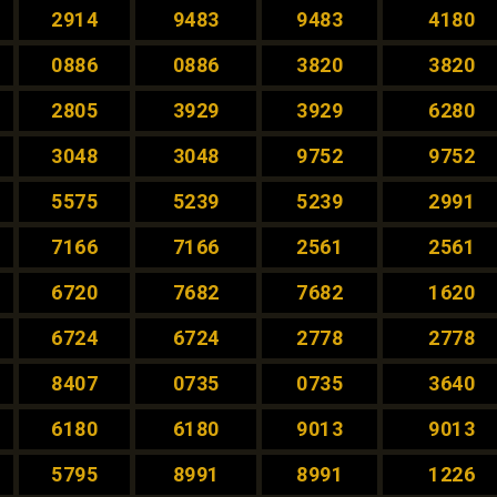
2914
9483
9483
4180
0886
0886
3820
3820
2805
3929
3929
6280
3048
3048
9752
9752
5575
5239
5239
2991
7166
7166
2561
2561
6720
7682
7682
1620
6724
6724
2778
2778
8407
0735
0735
3640
6180
6180
9013
9013
5795
8991
8991
1226