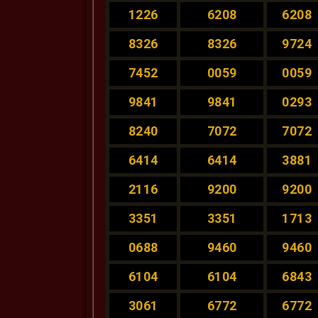
1226
6208
6208
8326
8326
9724
7452
0059
0059
9841
9841
0293
8240
7072
7072
6414
6414
3881
2116
9200
9200
3351
3351
1713
0688
9460
9460
6104
6104
6843
3061
6772
6772