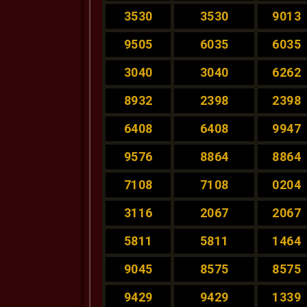
3530
3530
9013
9505
6035
6035
3040
3040
6262
8932
2398
2398
6408
6408
9947
9576
8864
8864
7108
7108
0204
3116
2067
2067
5811
5811
1464
9045
8575
8575
9429
9429
1339