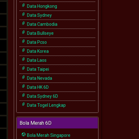
Data Hongkong
Data Sydney
Data Cambodia
Data Bullseye
Data Pcso
Data Korea
Data Laos
Data Taipei
Data Nevada
Data HK 6D
Data Sydney 6D
Data Togel Lengkap
Bola Merah 6D
Bola Merah Singapore