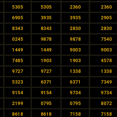
5305
5305
2360
2360
6905
3935
3935
2905
8343
8343
2830
2830
0245
9878
9878
7540
1449
1449
9003
9003
7485
1903
1903
4578
9727
9727
1338
1338
5323
6371
6371
7349
9154
9154
9734
9734
2199
0795
0795
8072
8618
8618
7158
7158