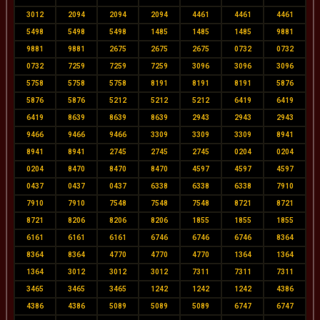
3012
2094
2094
2094
4461
4461
4461
5498
5498
5498
1485
1485
1485
9881
9881
9881
2675
2675
2675
0732
0732
0732
7259
7259
7259
3096
3096
3096
5758
5758
5758
8191
8191
8191
5876
5876
5876
5212
5212
5212
6419
6419
6419
8639
8639
8639
2943
2943
2943
9466
9466
9466
3309
3309
3309
8941
8941
8941
2745
2745
2745
0204
0204
0204
8470
8470
8470
4597
4597
4597
0437
0437
0437
6338
6338
6338
7910
7910
7910
7548
7548
7548
8721
8721
8721
8206
8206
8206
1855
1855
1855
6161
6161
6161
6746
6746
6746
8364
8364
8364
4770
4770
4770
1364
1364
1364
3012
3012
3012
7311
7311
7311
3465
3465
3465
1242
1242
1242
4386
4386
4386
5089
5089
5089
6747
6747