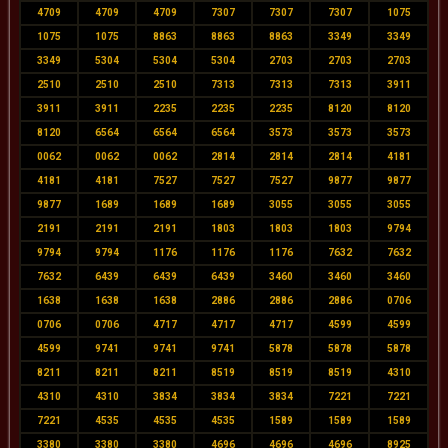
4709
4709
4709
7307
7307
7307
1075
1075
1075
8863
8863
8863
3349
3349
3349
5304
5304
5304
2703
2703
2703
2510
2510
2510
7313
7313
7313
3911
3911
3911
2235
2235
2235
8120
8120
8120
6564
6564
6564
3573
3573
3573
0062
0062
0062
2814
2814
2814
4181
4181
4181
7527
7527
7527
9877
9877
9877
1689
1689
1689
3055
3055
3055
2191
2191
2191
1803
1803
1803
9794
9794
9794
1176
1176
1176
7632
7632
7632
6439
6439
6439
3460
3460
3460
1638
1638
1638
2886
2886
2886
0706
0706
0706
4717
4717
4717
4599
4599
4599
9741
9741
9741
5878
5878
5878
8211
8211
8211
8519
8519
8519
4310
4310
4310
3834
3834
3834
7221
7221
7221
4535
4535
4535
1589
1589
1589
3380
3380
3380
4696
4696
4696
8925