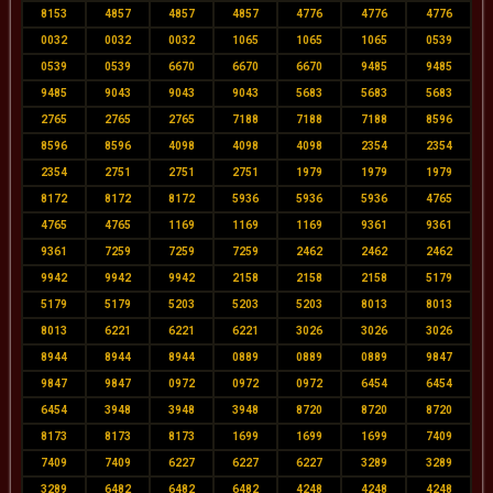
8153
4857
4857
4857
4776
4776
4776
0032
0032
0032
1065
1065
1065
0539
0539
0539
6670
6670
6670
9485
9485
9485
9043
9043
9043
5683
5683
5683
2765
2765
2765
7188
7188
7188
8596
8596
8596
4098
4098
4098
2354
2354
2354
2751
2751
2751
1979
1979
1979
8172
8172
8172
5936
5936
5936
4765
4765
4765
1169
1169
1169
9361
9361
9361
7259
7259
7259
2462
2462
2462
9942
9942
9942
2158
2158
2158
5179
5179
5179
5203
5203
5203
8013
8013
8013
6221
6221
6221
3026
3026
3026
8944
8944
8944
0889
0889
0889
9847
9847
9847
0972
0972
0972
6454
6454
6454
3948
3948
3948
8720
8720
8720
8173
8173
8173
1699
1699
1699
7409
7409
7409
6227
6227
6227
3289
3289
3289
6482
6482
6482
4248
4248
4248