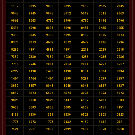
1157
9895
9895
9895
2835
2835
2835
9945
9945
9945
5012
5012
5012
9063
9063
9063
6790
6790
6790
5496
5496
5496
6098
6098
6098
0455
0455
0455
9335
9335
9335
8995
8995
8995
8373
8373
8373
4672
4672
4672
8296
8296
8296
4891
4891
4891
2218
2218
2218
7330
7330
7330
4236
4236
4236
7736
7736
7736
2014
2014
2014
6227
6227
6227
1490
1490
1490
8334
8334
8334
1464
1464
1464
5299
5299
5299
3857
3857
3857
8048
8048
8048
6837
6837
6837
5574
5574
5574
3073
3073
3073
9020
9020
9020
6137
6137
6137
3603
3603
3603
6005
6005
6005
4151
4151
4151
1339
1339
1339
0523
0523
0523
1773
1773
1773
9132
9132
9132
7521
7521
7521
2899
2899
2899
3528
3528