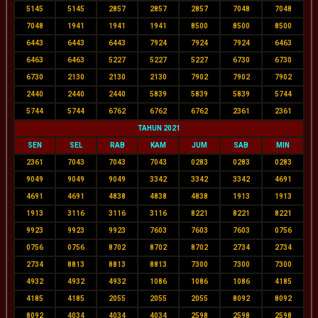
5145
5145
2857
2857
2857
7048
7048
7048
1941
1941
1941
8500
8500
8500
6443
6443
6443
7924
7924
7924
6463
6463
6463
5227
5227
5227
6730
6730
6730
2130
2130
2130
7902
7902
7902
2440
2440
2440
5839
5839
5839
5744
5744
5744
6762
6762
6762
2361
2361
TAHUN 2021
SEN
SEL
RAB
KAM
JUM
SAB
MIN
2361
7043
7043
7043
0283
0283
0283
9049
9049
9049
3342
3342
3342
4691
4691
4691
4838
4838
4838
1913
1913
1913
3116
3116
3116
8221
8221
8221
9923
9923
9923
7603
7603
7603
0756
0756
0756
8702
8702
8702
2734
2734
2734
8813
8813
8813
7300
7300
7300
4932
4932
4932
1086
1086
1086
4185
4185
4185
2055
2055
2055
8092
8092
8092
4034
4034
4034
2598
2598
2598