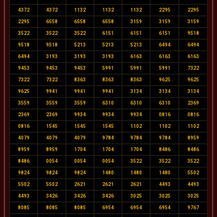
4372
4372
1132
1132
1132
2295
2295
2295
6558
6558
6558
3159
3159
3159
3522
3522
3522
6151
6151
6151
9518
9518
9518
5213
5213
5213
6494
6494
6494
3193
3193
3193
6163
6163
6163
9453
9453
9453
5991
5991
5991
7322
7322
7322
8363
8363
8363
9625
9625
9625
9941
9941
9941
3134
3134
3134
3559
3559
3559
6310
6310
6310
2369
2369
2369
9934
9934
9934
0816
0816
0816
1545
1545
1545
1102
1102
1102
4079
4079
4079
9784
9784
9784
8959
8959
8959
1704
1704
1704
8486
8486
8486
0054
0054
0054
3522
3522
3522
9824
9824
9824
1480
1480
1480
5502
5502
5502
2621
2621
2621
4493
4493
4493
3426
3426
3426
3025
3025
3025
8085
8085
8085
6954
6954
6954
9767