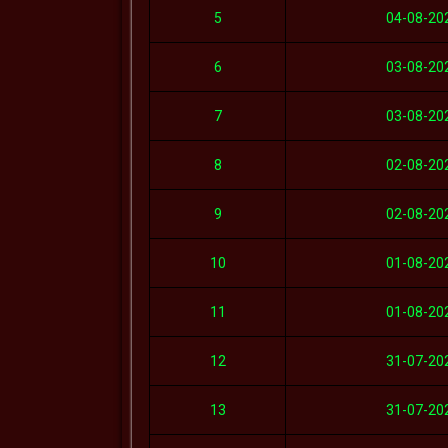
5
04-08-20
6
03-08-20
7
03-08-20
8
02-08-20
9
02-08-20
10
01-08-20
11
01-08-20
12
31-07-20
13
31-07-20