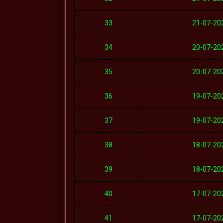
33
21-07-20
34
20-07-20
35
20-07-20
36
19-07-20
37
19-07-20
38
18-07-20
39
18-07-20
40
17-07-20
41
17-07-20