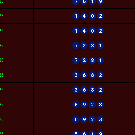
7
6
1
9
26
1
4
0
2
26
1
4
0
2
26
7
2
8
1
26
7
2
8
1
26
3
6
8
2
26
3
6
8
2
26
6
9
2
3
26
6
9
2
3
26
5
6
1
9
26