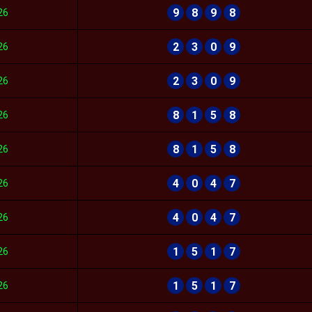
9
8
9
8
26
2
3
0
9
26
2
3
0
9
26
8
1
5
8
26
8
1
5
8
26
4
0
4
7
26
4
0
4
7
26
1
5
1
7
26
1
5
1
7
26