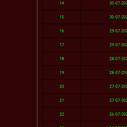
14
30-07-20
15
30-07-20
16
29-07-20
17
29-07-20
18
28-07-20
19
28-07-20
20
27-07-20
21
27-07-20
22
26-07-20