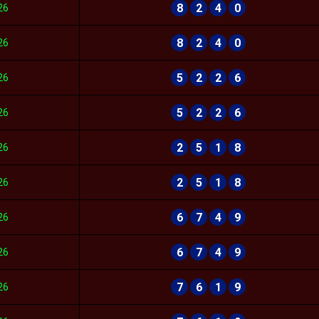
8
2
4
0
26
8
2
4
0
26
5
2
2
6
26
5
2
2
6
26
2
5
1
8
26
2
5
1
8
26
6
7
4
9
26
6
7
4
9
26
7
6
1
9
26