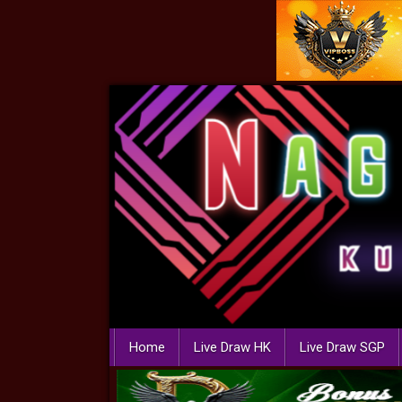
Home
Live Draw HK
Live Draw SGP