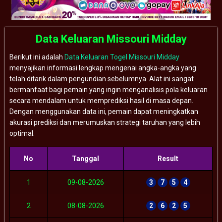
Data Keluaran Missouri Midday
Berikut ini adalah
Data Keluaran Togel Missouri Midday
menyajikan informasi lengkap mengenai angka-angka yang
telah ditarik dalam pengundian sebelumnya. Alat ini sangat
bermanfaat bagi pemain yang ingin menganalisis pola keluaran
secara mendalam untuk memprediksi hasil di masa depan.
Dengan menggunakan data ini, pemain dapat meningkatkan
akurasi prediksi dan merumuskan strategi taruhan yang lebih
optimal.
No
Tanggal
Result
1
09-08-2026
3
7
5
4
2
08-08-2026
2
6
2
5