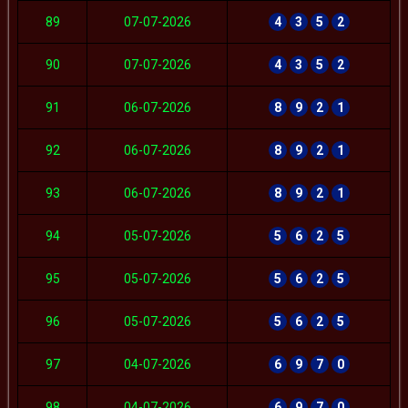
89
07-07-2026
4
3
5
2
90
07-07-2026
4
3
5
2
91
06-07-2026
8
9
2
1
92
06-07-2026
8
9
2
1
93
06-07-2026
8
9
2
1
94
05-07-2026
5
6
2
5
95
05-07-2026
5
6
2
5
96
05-07-2026
5
6
2
5
97
04-07-2026
6
9
7
0
98
04-07-2026
6
9
7
0