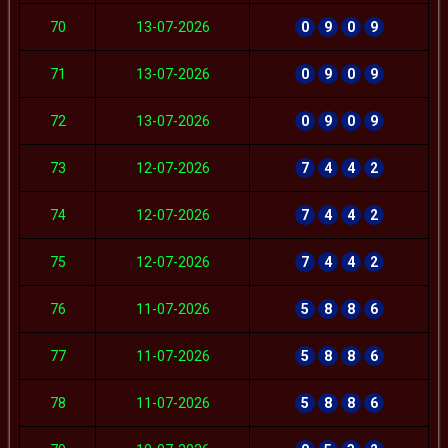
70
13-07-2026
0
9
0
9
71
13-07-2026
0
9
0
9
72
13-07-2026
0
9
0
9
73
12-07-2026
7
4
4
2
74
12-07-2026
7
4
4
2
75
12-07-2026
7
4
4
2
76
11-07-2026
5
8
8
6
77
11-07-2026
5
8
8
6
78
11-07-2026
5
8
8
6