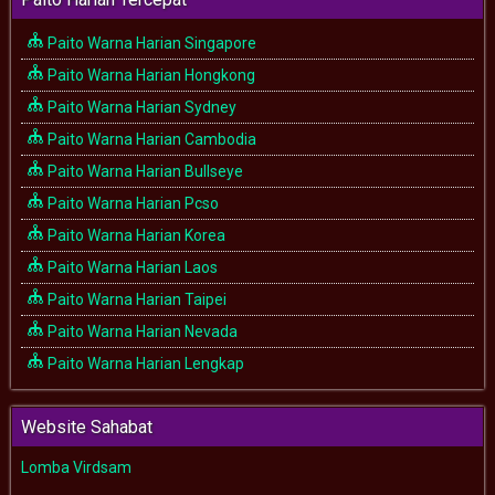
Paito Warna Harian Singapore
Paito Warna Harian Hongkong
Paito Warna Harian Sydney
Paito Warna Harian Cambodia
Paito Warna Harian Bullseye
Paito Warna Harian Pcso
Paito Warna Harian Korea
Paito Warna Harian Laos
Paito Warna Harian Taipei
Paito Warna Harian Nevada
Paito Warna Harian Lengkap
Website Sahabat
Lomba Virdsam