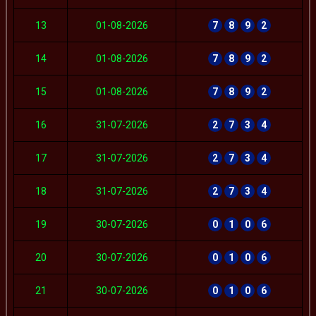
13
01-08-2026
7
8
9
2
14
01-08-2026
7
8
9
2
15
01-08-2026
7
8
9
2
16
31-07-2026
2
7
3
4
17
31-07-2026
2
7
3
4
18
31-07-2026
2
7
3
4
19
30-07-2026
0
1
0
6
20
30-07-2026
0
1
0
6
21
30-07-2026
0
1
0
6