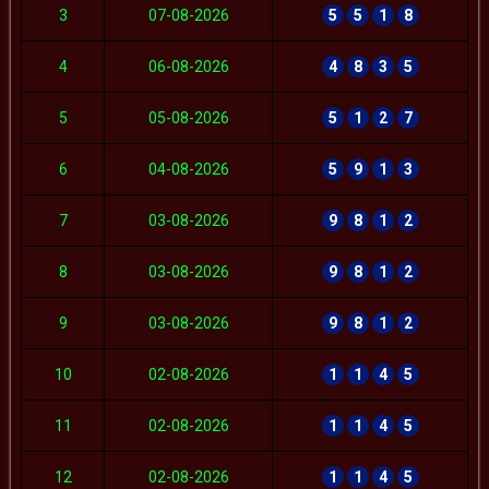
3
07-08-2026
5
5
1
8
4
06-08-2026
4
8
3
5
5
05-08-2026
5
1
2
7
6
04-08-2026
5
9
1
3
7
03-08-2026
9
8
1
2
8
03-08-2026
9
8
1
2
9
03-08-2026
9
8
1
2
10
02-08-2026
1
1
4
5
11
02-08-2026
1
1
4
5
12
02-08-2026
1
1
4
5