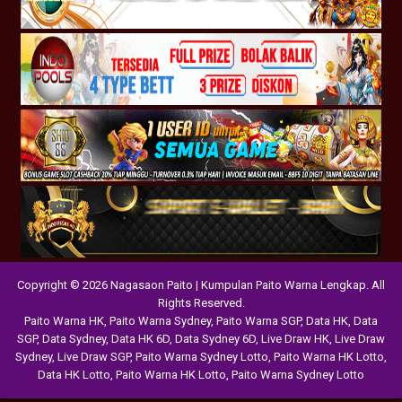
Copyright © 2026 Nagasaon Paito | Kumpulan Paito Warna Lengkap. All
Rights Reserved.
Paito Warna HK
,
Paito Warna Sydney
,
Paito Warna SGP
,
Data HK
,
Data
SGP
,
Data Sydney
,
Data HK 6D
,
Data Sydney 6D
,
Live Draw HK
,
Live Draw
Sydney
,
Live Draw SGP
,
Paito Warna Sydney Lotto
,
Paito Warna HK Lotto
,
Data HK Lotto
,
Paito Warna HK Lotto
,
Paito Warna Sydney Lotto