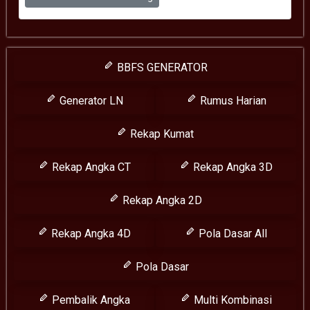
BBFS GENERATOR
Generator LN
Rumus Harian
Rekap Kumat
Rekap Angka CT
Rekap Angka 3D
Rekap Angka 2D
Rekap Angka 4D
Pola Dasar All
Pola Dasar
Pembalik Angka
Multi Kombinasi