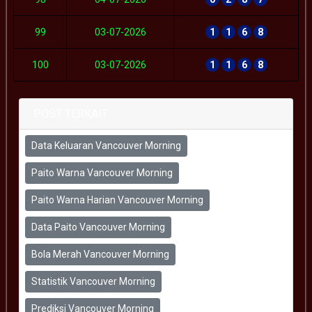
99
03-07-2026
1
1
6
8
100
03-07-2026
1
1
6
8
POST TERKAIT
Data Keluaran Vancouver Morning
Paito Warna Vancouver Morning
Paito Warna Harian Vancouver Morning
Data Paito Vancouver Morning
Bola Merah Vancouver Morning
Statistik Vancouver Morning
Prediksi Vancouver Morning