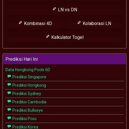
LN vs DN
Kombinasi 4D
Kolaborasi LN
Kalkulator Togel
Prediksi Hari Ini
Data Hongkong Pools 6D
Prediksi Singapore
Prediksi Hongkong
Prediksi Sydney
Prediksi Cambodia
Prediksi Bullseye
Prediksi Pcso
Prediksi Korea