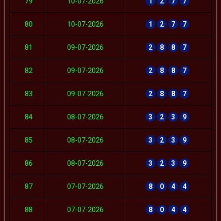
79
10-07-2026
1
2
7
7
80
10-07-2026
1
2
7
7
81
09-07-2026
2
8
8
7
82
09-07-2026
2
8
8
7
83
09-07-2026
2
8
8
7
84
08-07-2026
3
2
3
9
85
08-07-2026
3
2
3
9
86
08-07-2026
3
2
3
9
87
07-07-2026
8
0
4
4
88
07-07-2026
8
0
4
4