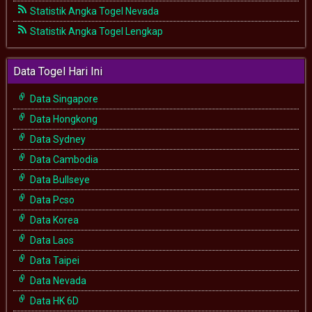
Statistik Angka Togel Nevada
Statistik Angka Togel Lengkap
Data Togel Hari Ini
Data Singapore
Data Hongkong
Data Sydney
Data Cambodia
Data Bullseye
Data Pcso
Data Korea
Data Laos
Data Taipei
Data Nevada
Data HK 6D