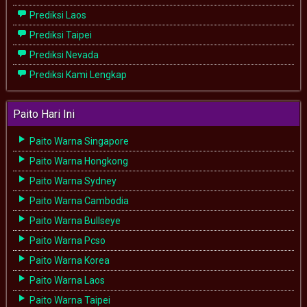
Prediksi Laos
Prediksi Taipei
Prediksi Nevada
Prediksi Kami Lengkap
Paito Hari Ini
Paito Warna Singapore
Paito Warna Hongkong
Paito Warna Sydney
Paito Warna Cambodia
Paito Warna Bullseye
Paito Warna Pcso
Paito Warna Korea
Paito Warna Laos
Paito Warna Taipei