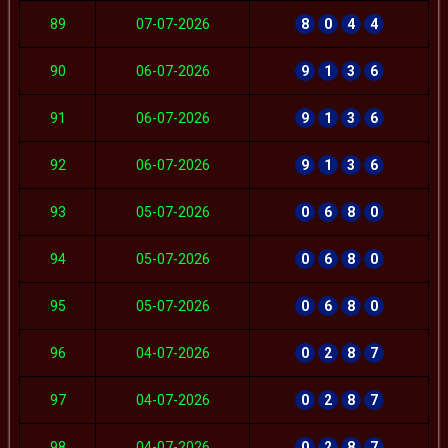
89
07-07-2026
8
0
4
4
90
06-07-2026
9
1
3
6
91
06-07-2026
9
1
3
6
92
06-07-2026
9
1
3
6
93
05-07-2026
0
6
8
0
94
05-07-2026
0
6
8
0
95
05-07-2026
0
6
8
0
96
04-07-2026
0
2
8
7
97
04-07-2026
0
2
8
7
98
04-07-2026
0
2
8
7