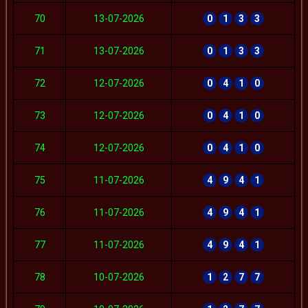
70
13-07-2026
0
1
3
3
71
13-07-2026
0
1
3
3
72
12-07-2026
0
4
1
0
73
12-07-2026
0
4
1
0
74
12-07-2026
0
4
1
0
75
11-07-2026
4
9
4
1
76
11-07-2026
4
9
4
1
77
11-07-2026
4
9
4
1
78
10-07-2026
1
2
7
7