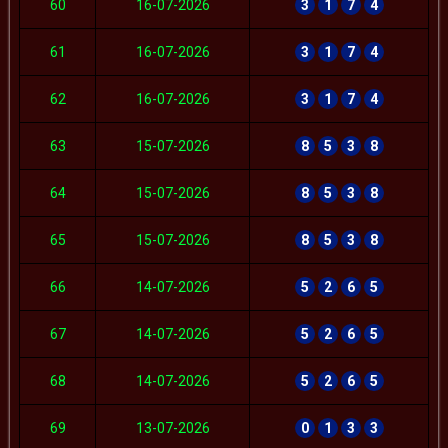
60
16-07-2026
3
1
7
4
61
16-07-2026
3
1
7
4
62
16-07-2026
3
1
7
4
63
15-07-2026
8
5
3
8
64
15-07-2026
8
5
3
8
65
15-07-2026
8
5
3
8
66
14-07-2026
5
2
6
5
67
14-07-2026
5
2
6
5
68
14-07-2026
5
2
6
5
69
13-07-2026
0
1
3
3