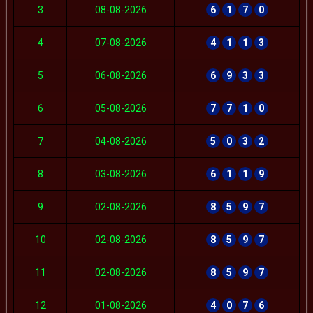
3
08-08-2026
6
1
7
0
4
07-08-2026
4
1
1
3
5
06-08-2026
6
9
3
3
6
05-08-2026
7
7
1
0
7
04-08-2026
5
0
3
2
8
03-08-2026
6
1
1
9
9
02-08-2026
8
5
9
7
10
02-08-2026
8
5
9
7
11
02-08-2026
8
5
9
7
12
01-08-2026
4
0
7
6