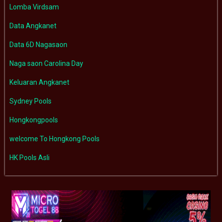
Lomba Virdsam
Data Angkanet
Data 6D Nagasaon
Naga saon Carolina Day
Keluaran Angkanet
Sydney Pools
Hongkongpools
welcome To Hongkong Pools
HK Pools Asli