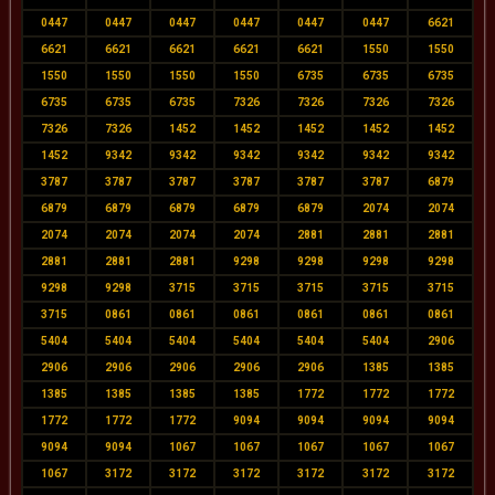
0447
0447
0447
0447
0447
0447
6621
6621
6621
6621
6621
6621
1550
1550
1550
1550
1550
1550
6735
6735
6735
6735
6735
6735
7326
7326
7326
7326
7326
7326
1452
1452
1452
1452
1452
1452
9342
9342
9342
9342
9342
9342
3787
3787
3787
3787
3787
3787
6879
6879
6879
6879
6879
6879
2074
2074
2074
2074
2074
2074
2881
2881
2881
2881
2881
2881
9298
9298
9298
9298
9298
9298
3715
3715
3715
3715
3715
3715
0861
0861
0861
0861
0861
0861
5404
5404
5404
5404
5404
5404
2906
2906
2906
2906
2906
2906
1385
1385
1385
1385
1385
1385
1772
1772
1772
1772
1772
1772
9094
9094
9094
9094
9094
9094
1067
1067
1067
1067
1067
1067
3172
3172
3172
3172
3172
3172