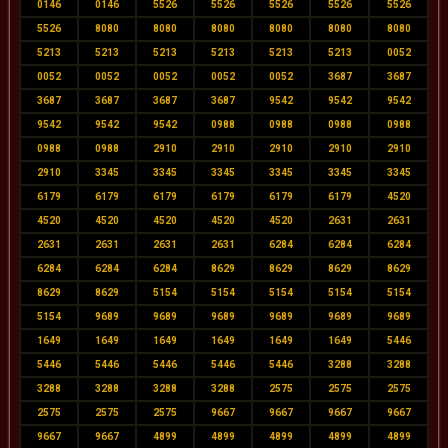
0146
0146
5526
5526
5526
5526
5526
5526
8080
8080
8080
8080
8080
8080
5213
5213
5213
5213
5213
5213
0052
0052
0052
0052
0052
0052
3687
3687
3687
3687
3687
3687
9542
9542
9542
9542
9542
9542
0988
0988
0988
0988
0988
0988
2910
2910
2910
2910
2910
2910
3345
3345
3345
3345
3345
3345
6179
6179
6179
6179
6179
6179
4520
4520
4520
4520
4520
4520
2631
2631
2631
2631
2631
2631
6284
6284
6284
6284
6284
6284
8629
8629
8629
8629
8629
8629
5154
5154
5154
5154
5154
5154
9689
9689
9689
9689
9689
9689
1649
1649
1649
1649
1649
1649
5446
5446
5446
5446
5446
5446
3288
3288
3288
3288
3288
3288
2575
2575
2575
2575
2575
2575
9667
9667
9667
9667
9667
9667
4899
4899
4899
4899
4899