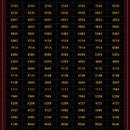
2162
2162
2162
2162
2162
2162
0323
0323
0323
0323
0323
0323
0007
0007
0007
0007
0007
0007
2502
2502
2502
2502
2502
2502
9835
9835
9835
9835
9835
9835
5482
5482
5482
5482
5482
5482
9134
9134
9134
9134
9134
9134
7914
7914
7914
7914
7914
7914
8380
8380
8380
8380
8380
8380
5294
5294
5294
5294
5294
5294
4695
4695
4695
4695
4695
4695
9115
9115
9115
9115
9115
9115
0168
0168
0168
0168
0168
0168
2669
2669
2669
2669
2669
2669
1111
1111
1111
1111
1111
1111
7989
7989
7989
7989
7989
7989
5238
5238
5238
5238
5238
5238
4727
4727
4727
4727
4727
4727
3985
3985
3985
3985
3985
3985
3740
3740
3740
3740
3740
3740
8565
8565
8565
8565
8565
8565