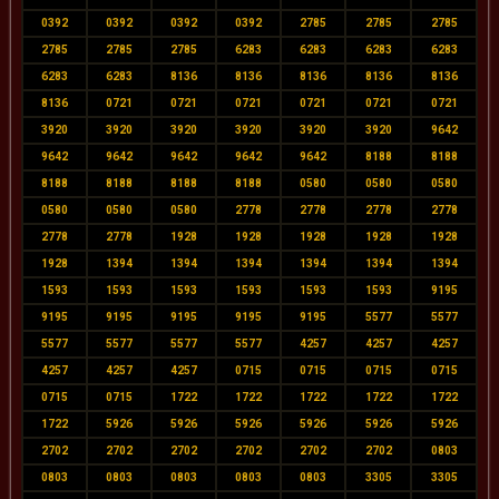
0392
0392
0392
0392
2785
2785
2785
2785
2785
2785
6283
6283
6283
6283
6283
6283
8136
8136
8136
8136
8136
8136
0721
0721
0721
0721
0721
0721
3920
3920
3920
3920
3920
3920
9642
9642
9642
9642
9642
9642
8188
8188
8188
8188
8188
8188
0580
0580
0580
0580
0580
0580
2778
2778
2778
2778
2778
2778
1928
1928
1928
1928
1928
1928
1394
1394
1394
1394
1394
1394
1593
1593
1593
1593
1593
1593
9195
9195
9195
9195
9195
9195
5577
5577
5577
5577
5577
5577
4257
4257
4257
4257
4257
4257
0715
0715
0715
0715
0715
0715
1722
1722
1722
1722
1722
1722
5926
5926
5926
5926
5926
5926
2702
2702
2702
2702
2702
2702
0803
0803
0803
0803
0803
0803
3305
3305