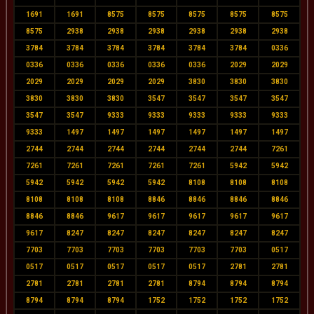
1691
1691
8575
8575
8575
8575
8575
8575
2938
2938
2938
2938
2938
2938
3784
3784
3784
3784
3784
3784
0336
0336
0336
0336
0336
0336
2029
2029
2029
2029
2029
2029
3830
3830
3830
3830
3830
3830
3547
3547
3547
3547
3547
3547
9333
9333
9333
9333
9333
9333
1497
1497
1497
1497
1497
1497
2744
2744
2744
2744
2744
2744
7261
7261
7261
7261
7261
7261
5942
5942
5942
5942
5942
5942
8108
8108
8108
8108
8108
8108
8846
8846
8846
8846
8846
8846
9617
9617
9617
9617
9617
9617
8247
8247
8247
8247
8247
8247
7703
7703
7703
7703
7703
7703
0517
0517
0517
0517
0517
0517
2781
2781
2781
2781
2781
2781
8794
8794
8794
8794
8794
8794
1752
1752
1752
1752