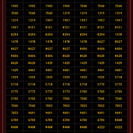
1905
1905
1905
1905
7560
7560
7560
7560
7560
7560
1219
1219
1219
1219
1219
1219
1907
1907
1907
1907
1907
1907
8151
8151
8151
8151
8151
8151
8294
8294
8294
8294
8294
8294
1478
1478
1478
1478
1478
1478
8627
8627
8627
8627
8627
8627
8406
8406
8406
8406
8406
8406
8620
8620
8620
8620
8620
8620
1429
1429
1429
1429
1429
1429
4461
4461
4461
4461
4461
4461
1939
1939
1939
1939
1939
1939
5718
5718
5718
5718
5718
5718
3773
3773
3773
3773
3773
3773
3763
3763
3763
3763
3763
3763
7365
7365
7365
7365
7365
7365
7053
7053
7053
7053
7053
7053
9691
9691
9691
9691
9691
9691
6700
6700
6700
6700
6700
6700
8468
8468
8468
8468
8468
8468
6222
6222