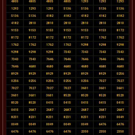
4805
4805
4805
4805
1293
1293
1293
1293
1293
1293
5136
5136
5136
5136
5136
5136
4182
4182
4182
4182
4182
4182
2810
2810
2810
2810
2810
2810
9153
9153
9153
9153
9153
9153
8172
8172
8172
8172
8172
8172
1762
1762
1762
1762
1762
1762
9298
9298
9298
9298
9298
9298
7343
7343
7343
7343
7343
7343
7646
7646
7646
7646
7646
7646
4680
4680
4680
4680
4680
4680
8929
8929
8929
8929
8929
8929
0256
0256
0256
0256
0256
0256
7027
7027
7027
7027
7027
7027
3601
3601
3601
3601
3601
3601
8520
8520
8520
8520
8520
8520
0415
0415
0415
0415
0415
0415
2687
2687
2687
2687
2687
2687
8231
8231
8231
8231
8231
8231
0049
0049
0049
0049
0049
0049
6476
6476
6476
6476
6476
6476
2350
2350
2350