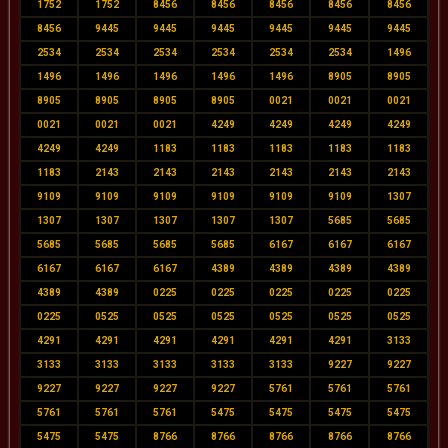
1752
1752
8456
8456
8456
8456
8456
8456
9445
9445
9445
9445
9445
9445
2534
2534
2534
2534
2534
2534
1496
1496
1496
1496
1496
1496
8905
8905
8905
8905
8905
8905
0021
0021
0021
0021
0021
0021
4249
4249
4249
4249
4249
4249
1183
1183
1183
1183
1183
1183
2143
2143
2143
2143
2143
2143
9109
9109
9109
9109
9109
9109
1307
1307
1307
1307
1307
1307
5685
5685
5685
5685
5685
5685
6167
6167
6167
6167
6167
6167
4389
4389
4389
4389
4389
4389
0225
0225
0225
0225
0225
0225
0525
0525
0525
0525
0525
0525
4291
4291
4291
4291
4291
4291
3133
3133
3133
3133
3133
3133
9227
9227
9227
9227
9227
9227
5761
5761
5761
5761
5761
5761
5475
5475
5475
5475
5475
5475
8766
8766
8766
8766
8766