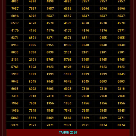
4890
4890
4890
4890
7957
7957
7957
7957
7957
7957
6096
6096
6096
6096
6096
6096
6537
6537
6537
6537
6537
6537
4570
4570
4570
4570
4570
4570
4176
4176
4176
4176
4176
4176
6371
6371
6371
6371
6371
6371
0955
0955
0955
0955
0955
0955
0030
0030
0030
0030
0030
0030
2101
2101
2101
2101
2101
2101
5765
5765
5765
5765
5765
5765
8923
8923
8923
8923
8923
8923
1999
1999
1999
1999
1999
1999
9045
9045
9045
9045
9045
9045
6003
6003
6003
6003
6003
6003
7318
7318
7318
7318
7318
7318
7968
7968
7968
7968
7968
7968
1956
1956
1956
1956
1956
1956
7545
7545
7545
7545
7545
7545
5869
5869
5869
5869
5869
5869
2371
2371
2371
2371
2371
2371
0374
0374
TAHUN 2020