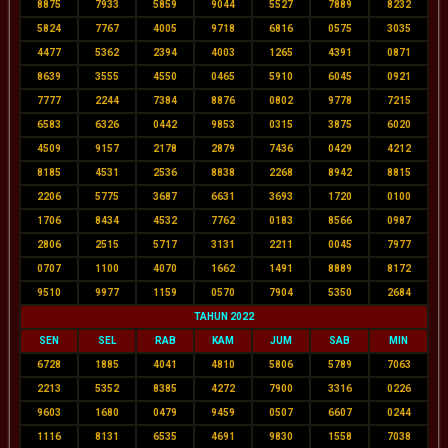
8875
7933
5859
9044
5527
7889
8232
5824
7767
4005
9718
6816
0575
3035
4477
5362
2394
4003
1265
4391
0871
8639
3555
4550
0465
5910
6045
0921
7777
2244
7384
8876
0802
9778
7215
6583
6326
0442
9853
0315
3875
6020
4509
9157
2178
2879
7436
0429
4212
8185
4531
2536
8838
2268
8942
8815
2206
5775
3687
6631
3693
1720
0100
1706
8434
4532
7762
0183
8566
0987
2806
2515
5717
3131
2211
0045
7977
0707
1100
4070
1662
1491
8889
8172
9510
9977
1159
0570
7904
5350
2684
TAHUN 2022
SEN
SEL
RAB
KAM
JUM
SAB
MIN
6728
1885
4041
4810
5806
5789
7063
2213
5352
8385
4272
7900
3316
0226
9603
1680
0479
9459
0507
6607
0244
1116
8131
6535
4691
9830
1558
7038