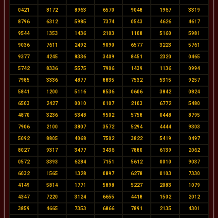
0421
8172
8963
6570
9048
1967
3319
8796
6312
5985
7374
0543
4626
4617
9544
1353
1436
2103
1108
5160
5981
9036
7611
2492
9090
6577
3223
5761
9377
4245
8336
3409
8451
2320
0465
5742
8336
5575
7906
1439
1136
0994
7985
3336
4877
8835
7532
5315
9257
5841
1200
5116
8536
0606
3842
0824
6503
2427
0010
0107
2103
6772
5480
4870
3236
5348
9502
5758
0448
8795
7906
2100
3807
3572
5294
4444
9303
5092
8805
4068
7502
3822
5419
0497
8027
9317
3477
3436
7880
6139
2062
0572
3393
6284
7151
5612
0010
9037
6032
1565
1328
0897
6278
0103
7330
4149
5814
1771
5898
5227
2083
1079
4347
7220
3124
6655
4418
1502
2012
3859
4665
7353
6866
7891
2135
4301