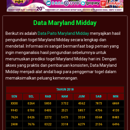
Data Maryland Midday
Berikut ini adalah
Data Paito Maryland Midday
menyajikan hasil
pengundian togel Maryland Midday secara lengkap dan
mendetail. Informasi ini sangat bermanfaat bagi pemain yang
ingin menganalisis hasil pengundian sebelumnya untuk
merumuskan prediksi togel Maryland Midday hari ini. Dengan
akses yang praktis dan pembaruan konsisten, Data Maryland
Midday menjadi alat andal bagi para penggemar togel dalam
memaksimalkan peluang kemenangan.
TAHUN 2018
SEN
SEL
RAB
KAM
JUM
SAB
MIN
XXXX
0264
5850
3732
4562
7873
6869
9943
0700
0405
2521
5857
4756
4130
7624
0426
2272
5473
3324
0568
8483
2408
7676
0322
3318
6279
2136
6496