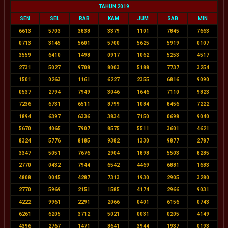
TAHUN 2019
SEN
SEL
RAB
KAM
JUM
SAB
MIN
6613
5703
3838
3379
1101
7845
7663
0713
3145
5601
5700
5625
5919
0107
3559
6410
1498
0917
1062
5253
4517
2731
5027
9708
8003
5188
7737
3254
1501
0263
1161
6227
2355
6816
9090
0537
2794
7949
3046
1646
7110
9823
7236
6731
6511
8799
1084
8456
7222
1894
6397
6336
3834
7150
0698
9040
5670
4065
7907
8575
5511
3601
4621
8324
5776
8185
9382
1330
9877
2787
3347
5051
7676
2904
1898
5503
8285
2770
0432
7944
6542
4469
6881
1683
4808
0045
4287
7313
1930
2905
3280
2770
5969
2151
1585
4174
2966
9031
4222
9961
2291
2066
0401
6156
0743
6261
6205
3712
5021
0031
0205
4149
4396
2767
1471
8641
3944
1937
0193