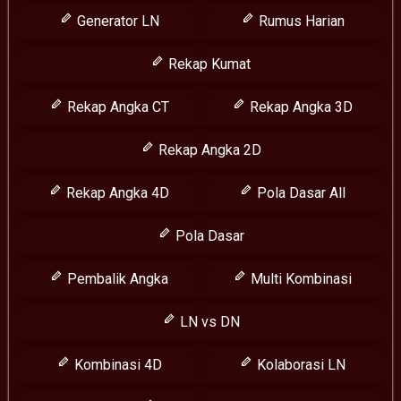
Generator LN
Rumus Harian
Rekap Kumat
Rekap Angka CT
Rekap Angka 3D
Rekap Angka 2D
Rekap Angka 4D
Pola Dasar All
Pola Dasar
Pembalik Angka
Multi Kombinasi
LN vs DN
Kombinasi 4D
Kolaborasi LN