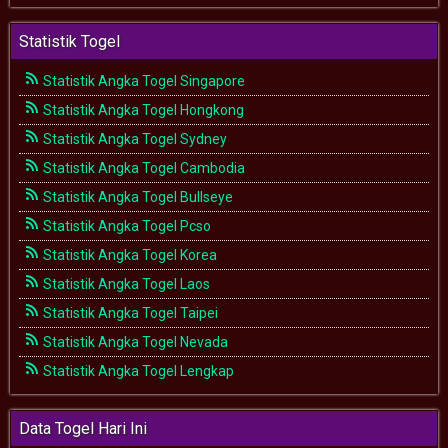
Statistik Togel
Statistik Angka Togel Singapore
Statistik Angka Togel Hongkong
Statistik Angka Togel Sydney
Statistik Angka Togel Cambodia
Statistik Angka Togel Bullseye
Statistik Angka Togel Pcso
Statistik Angka Togel Korea
Statistik Angka Togel Laos
Statistik Angka Togel Taipei
Statistik Angka Togel Nevada
Statistik Angka Togel Lengkap
Data Togel Hari Ini