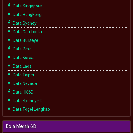
Data Singapore
Data Hongkong
Data Sydney
Data Cambodia
Data Bullseye
Data Pcso
Data Korea
Data Laos
Data Taipei
Data Nevada
Data HK 6D
Data Sydney 6D
Data Togel Lengkap
Bola Merah 6D