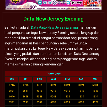
Data New Jersey Evening
Berikut ini adalah
Data Paito New Jersey Evening
menyajikan
hasil pengundian togel New Jersey Evening secara lengkap dan
mendetail. Informasi ini sangat bermanfaat bagi pemain yang
ingin menganalisis hasil pengundian sebelumnya untuk
merumuskan prediksi togel New Jersey Evening hari ini. Dengan
akses yang praktis dan pembaruan konsisten, Data New Jersey
Evening menjadi alat andal bagi para penggemar togel dalam
memaksimalkan peluang kemenangan.
TAHUN 2019
SEN
SEL
RAB
KAM
JUM
SAB
MIN
9716
9716
9716
0924
0924
0924
5801
5801
5801
9016
9016
9016
1646
1646
1646
5048
5048
5048
1534
1534
1534
6581
6581
6581
0833
0833
0833
4028