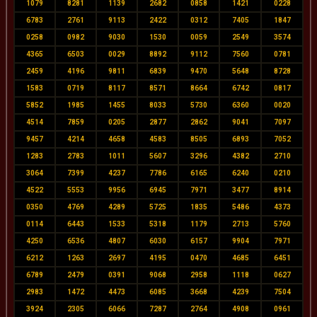
1079
8281
1139
2682
0858
1421
0228
6783
2761
9113
2422
0312
7405
1847
0258
0982
9030
1530
0059
2549
3574
4365
6503
0029
8892
9112
7560
0781
2459
4196
9811
6839
9470
5648
8728
1583
0719
8117
8571
8664
6742
0817
5852
1985
1455
8033
5730
6360
0020
4514
7859
0205
2877
2862
9041
7097
9457
4214
4658
4583
8505
6893
7052
1283
2783
1011
5607
3296
4382
2710
3064
7399
4237
7786
6165
6240
0210
4522
5553
9956
6945
7971
3477
8914
0350
4769
4289
5725
1835
5486
4373
0114
6443
1533
5318
1179
2713
5760
4250
6536
4807
6030
6157
9904
7971
6212
1263
2697
4195
0470
4685
6451
6789
2479
0391
9068
2958
1118
0627
2983
1472
4473
6085
3668
4239
7504
3924
2305
6066
7287
2764
4908
0961