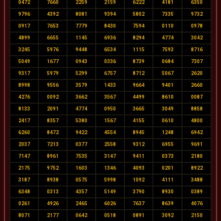
0472
7660
2259
2159
6222
4181
6350
9796
4392
8081
9394
5802
7335
9732
0917
7653
7779
8430
7594
0110
0978
4899
6655
1145
6936
8294
4774
3042
3245
5976
9448
6534
1115
7593
8716
5049
1677
0943
0336
8739
0684
7307
9317
5979
5299
6757
8712
5067
2620
8998
9556
3579
1433
9664
9401
2660
4276
0092
3662
3567
4499
8610
0087
8133
2091
4774
0950
3665
3049
8858
2417
8357
5380
1567
4155
0610
4800
6260
8472
9422
4554
8945
1248
6942
2037
7213
0377
2558
9312
6955
9691
7147
8961
7535
3147
9411
0373
2180
2175
9752
1603
1346
4093
0201
8922
3187
8938
0575
5998
1092
4111
3488
6348
0313
4357
5149
3790
8930
0389
0261
4926
2465
6026
7637
8639
4076
8071
2177
0642
0518
0891
3092
2150