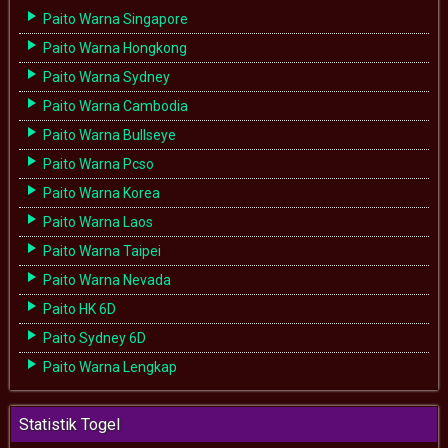
Paito Warna Singapore
Paito Warna Hongkong
Paito Warna Sydney
Paito Warna Cambodia
Paito Warna Bullseye
Paito Warna Pcso
Paito Warna Korea
Paito Warna Laos
Paito Warna Taipei
Paito Warna Nevada
Paito HK 6D
Paito Sydney 6D
Paito Warna Lengkap
Statistik Togel