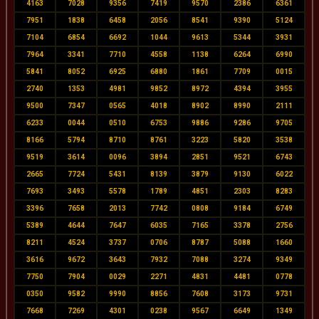
4163
7028
9356
7419
9570
2386
6361
7951
1838
6458
2056
8541
9390
5124
7104
6854
6692
1044
9613
5344
3931
7964
3341
7710
4558
1138
6264
6990
5841
8052
6925
6880
1861
7709
0015
2740
1353
4981
9852
8972
4394
3955
9500
7347
0565
4018
8902
8990
2111
6233
0044
0510
6753
9886
9286
9705
8166
5794
8710
8761
3223
5820
3538
9519
3614
0096
3894
2851
9521
6743
2665
7724
5431
8139
3879
9130
6022
7693
3493
5578
1789
4851
2303
8283
3396
7658
2013
7742
0808
9184
6749
5389
4644
7647
6035
7165
3378
2756
8211
4524
3737
0706
8787
5088
1660
3616
9672
3643
7932
7088
3274
9349
7750
7904
0029
2271
4831
4481
0778
0350
9582
9990
8856
7608
3173
9731
7668
7269
4301
0238
9567
6649
1349