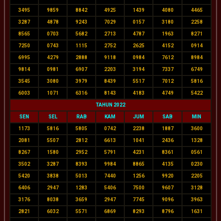
3495
9859
8842
4925
1439
4080
4465
3287
4878
9243
7029
0157
3180
2258
8565
0703
5682
2713
4787
1963
8271
7250
0743
1115
2752
2625
4152
0914
6995
4279
2888
9118
0984
7612
8984
9814
0981
6907
2203
3194
7337
6749
3545
3080
3979
8439
5517
7012
5816
6003
1071
6316
8143
4183
4749
5422
TAHUN 2022
SEN
SEL
RAB
KAM
JUM
SAB
MIN
1173
5816
5805
0742
2238
1887
3600
2081
5507
2812
6613
1041
2436
1328
8267
1580
2952
5791
4231
8361
0561
3502
3287
8393
9984
8865
4135
0230
5420
3838
5013
7440
1256
9920
2205
6406
2947
1283
5406
7500
9607
3128
3176
8038
3659
2947
7745
9096
3963
2821
6032
5571
6869
8293
8796
1631