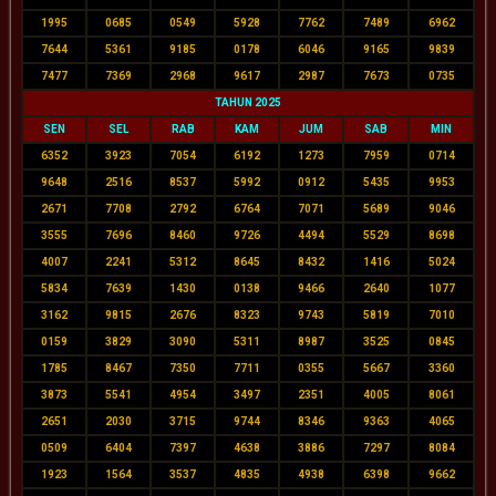
1995
0685
0549
5928
7762
7489
6962
7644
5361
9185
0178
6046
9165
9839
7477
7369
2968
9617
2987
7673
0735
TAHUN 2025
SEN
SEL
RAB
KAM
JUM
SAB
MIN
6352
3923
7054
6192
1273
7959
0714
9648
2516
8537
5992
0912
5435
9953
2671
7708
2792
6764
7071
5689
9046
3555
7696
8460
9726
4494
5529
8698
4007
2241
5312
8645
8432
1416
5024
5834
7639
1430
0138
9466
2640
1077
3162
9815
2676
8323
9743
5819
7010
0159
3829
3090
5311
8987
3525
0845
1785
8467
7350
7711
0355
5667
3360
3873
5541
4954
3497
2351
4005
8061
2651
2030
3715
9744
8346
9363
4065
0509
6404
7397
4638
3886
7297
8084
1923
1564
3537
4835
4938
6398
9662