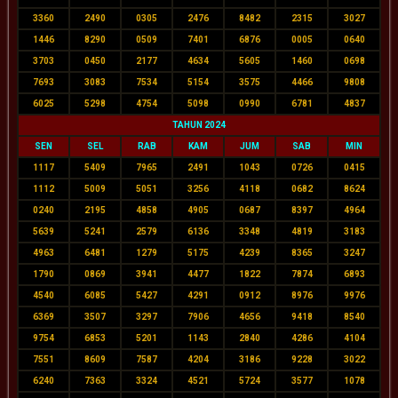
3360
2490
0305
2476
8482
2315
3027
1446
8290
0509
7401
6876
0005
0640
3703
0450
2177
4634
5605
1460
0698
7693
3083
7534
5154
3575
4466
9808
6025
5298
4754
5098
0990
6781
4837
TAHUN 2024
SEN
SEL
RAB
KAM
JUM
SAB
MIN
1117
5409
7965
2491
1043
0726
0415
1112
5009
5051
3256
4118
0682
8624
0240
2195
4858
4905
0687
8397
4964
5639
5241
2579
6136
3348
4819
3183
4963
6481
1279
5175
4239
8365
3247
1790
0869
3941
4477
1822
7874
6893
4540
6085
5427
4291
0912
8976
9976
6369
3507
3297
7906
4656
9418
8540
9754
6853
5201
1143
2840
4286
4104
7551
8609
7587
4204
3186
9228
3022
6240
7363
3324
4521
5724
3577
1078