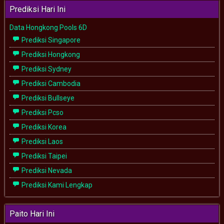
Prediksi Hari Ini
Data Hongkong Pools 6D
Prediksi Singapore
Prediksi Hongkong
Prediksi Sydney
Prediksi Cambodia
Prediksi Bullseye
Prediksi Pcso
Prediksi Korea
Prediksi Laos
Prediksi Taipei
Prediksi Nevada
Prediksi Kami Lengkap
Paito Hari Ini