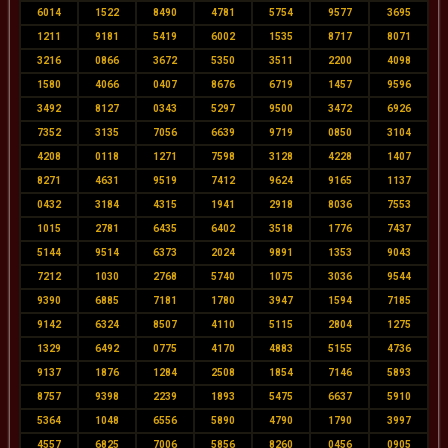
6014
1522
8490
4781
5754
9577
3695
1211
9181
5419
6002
1535
8717
8071
3216
0866
3672
5350
3511
2200
4098
1580
4066
0407
8676
6719
1457
9596
3492
8127
0343
5297
9500
3472
6926
7352
3135
7056
6639
9719
0850
3104
4208
0118
1271
7598
3128
4228
1407
8271
4631
9519
7412
9624
9165
1137
0432
3184
4315
1941
2918
8036
7553
1015
2781
6435
6402
3518
1776
7437
5144
9514
6373
2024
9891
1353
9043
7212
1030
2768
5740
1075
3036
9544
9390
6885
7181
1780
3947
1594
7185
9142
6324
8507
4110
5115
2804
1275
1329
6492
0775
4170
4883
5155
4736
9137
1876
1284
2508
1854
7146
5893
8757
9398
2239
1893
5475
6637
5910
5364
1048
6556
5890
4790
1790
3997
4557
6825
7006
5856
8260
0456
0905