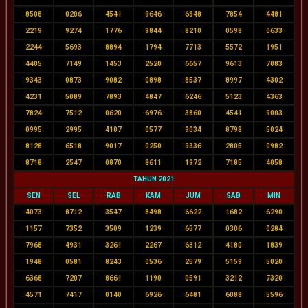
8508
0206
4541
9646
6848
7854
4481
2219
9274
1776
9844
8210
0598
0633
2244
5693
8894
1794
7713
5572
1951
4405
7149
1453
2520
6657
9613
7083
9343
0873
9082
0898
8537
8997
4302
4231
5089
7893
4847
6246
5123
4363
7824
7512
0620
6976
3860
4541
9003
0995
2995
4107
0577
9034
8798
5024
8128
6518
9017
0250
9336
2805
0982
8718
2547
0870
8611
1972
7185
4058
TAHUN 2021
SEN
SEL
RAB
KAM
JUM
SAB
MIN
4073
8712
3547
8498
6622
1682
6290
1157
7352
3509
1239
6577
0306
0284
7968
4931
3261
2267
6312
4180
1839
1948
0581
8243
0536
2579
5159
5020
6368
7207
8661
1190
0591
3212
7320
4571
7417
0140
6926
6481
6088
5596