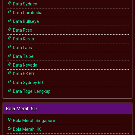
Data Sydney
Data Cambodia
Data Bullseye
Data Pcso
Data Korea
Data Laos
Data Taipei
Data Nevada
Data HK 6D
Data Sydney 6D
Data Togel Lengkap
Bola Merah 6D
Bola Merah Singapore
Bola Merah HK