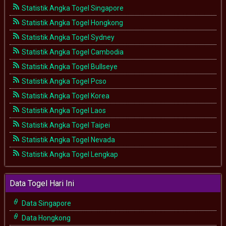
Statistik Angka Togel Singapore
Statistik Angka Togel Hongkong
Statistik Angka Togel Sydney
Statistik Angka Togel Cambodia
Statistik Angka Togel Bullseye
Statistik Angka Togel Pcso
Statistik Angka Togel Korea
Statistik Angka Togel Laos
Statistik Angka Togel Taipei
Statistik Angka Togel Nevada
Statistik Angka Togel Lengkap
Data Togel Hari Ini
Data Singapore
Data Hongkong