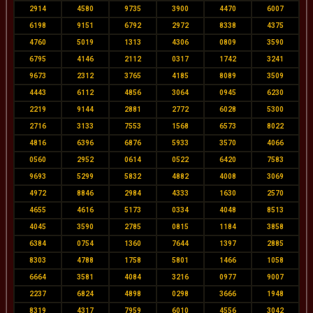
2914
4580
9735
3900
4470
6007
6198
9151
6792
2972
8338
4375
4760
5019
1313
4306
0809
3590
6795
4146
2112
0317
1742
3241
9673
2312
3765
4185
8089
3509
4443
6112
4856
3064
0945
6230
2219
9144
2881
2772
6028
5300
2716
3133
7553
1568
6573
8022
4816
6396
6876
5933
3570
4066
0560
2952
0614
0522
6420
7583
9693
5299
5832
4882
4008
3069
4972
8846
2984
4333
1630
2570
4655
4616
5173
0334
4048
8513
4045
3590
2785
0815
1184
3858
6384
0754
1360
7644
1397
2885
8303
4788
1758
5801
1466
1058
6664
3581
4084
3216
0977
9007
2237
6824
4898
0298
3666
1948
8319
4317
7959
6010
4556
3042