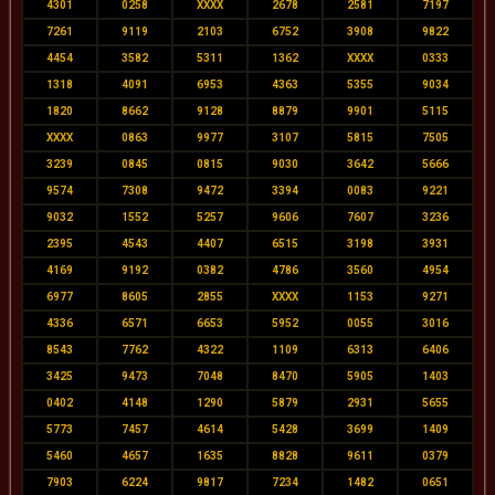
4301
0258
XXXX
2678
2581
7197
7261
9119
2103
6752
3908
9822
4454
3582
5311
1362
XXXX
0333
1318
4091
6953
4363
5355
9034
1820
8662
9128
8879
9901
5115
XXXX
0863
9977
3107
5815
7505
3239
0845
0815
9030
3642
5666
9574
7308
9472
3394
0083
9221
9032
1552
5257
9606
7607
3236
2395
4543
4407
6515
3198
3931
4169
9192
0382
4786
3560
4954
6977
8605
2855
XXXX
1153
9271
4336
6571
6653
5952
0055
3016
8543
7762
4322
1109
6313
6406
3425
9473
7048
8470
5905
1403
0402
4148
1290
5879
2931
5655
5773
7457
4614
5428
3699
1409
5460
4657
1635
8828
9611
0379
7903
6224
9817
7234
1482
0651