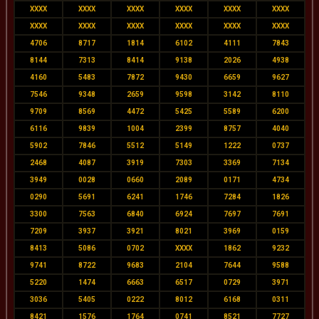
XXXX
XXXX
XXXX
XXXX
XXXX
XXXX
XXXX
XXXX
XXXX
XXXX
XXXX
XXXX
4706
8717
1814
6102
4111
7843
8144
7313
8414
9138
2026
4938
4160
5483
7872
9430
6659
9627
7546
9348
2659
9598
3142
8110
9709
8569
4472
5425
5589
6200
6116
9839
1004
2399
8757
4040
5902
7846
5512
5149
1222
0737
2468
4087
3919
7303
3369
7134
3949
0028
0660
2089
0171
4734
0290
5691
6241
1746
7284
1826
3300
7563
6840
6924
7697
7691
7209
3937
3921
8021
3969
0159
8413
5086
0702
XXXX
1862
9232
9741
8722
9683
2104
7644
9588
5220
1474
6663
6517
0729
3971
3036
5405
0222
8012
6168
0311
8421
1576
1764
0741
8521
7727