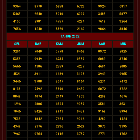
9364
8770
6858
6723
9924
6817
5465
6640
8010
6099
3483
5877
4153
2981
4757
4284
7619
3264
7656
1240
8360
2160
9864
3846
TAHUN 2022
SEL
RAB
KAM
JUM
SAB
MIN
3201
7040
0778
8468
0972
2825
5353
0949
6734
0539
6089
3746
5666
4186
2559
4237
4691
2085
4521
3911
1489
3198
3949
0965
3446
3788
8647
8164
6231
7472
8138
7492
5890
0450
6072
8722
8849
4074
2449
1803
4209
4676
1296
4806
1544
9039
3581
3631
7046
5426
9941
0459
9169
5994
7535
1842
7664
9016
4280
1424
4349
2176
2836
2629
3070
3195
7960
0764
0116
3737
2771
1762