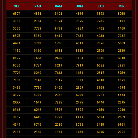
SEL
RAB
KAM
JUM
SAB
MIN
6574
4851
3121
4896
9873
8058
3530
2964
9524
7375
7732
0191
3336
7758
9438
4824
4402
1460
8575
5980
8417
7437
4038
7082
4494
3783
1736
4011
7326
6663
1152
0160
6181
8983
2920
2330
0877
1463
2405
5164
1086
6510
0356
9754
0219
7919
6022
5821
7724
0240
7613
1151
2817
8759
7933
7048
7517
5399
4810
1372
3436
7750
3420
2929
3168
4794
4377
5799
2036
4700
7767
XXXX
XXXX
1649
7885
2475
6440
2395
0968
6246
9596
5577
4150
0210
3007
6415
0779
XXXX
6094
2869
4547
9746
2080
9032
3415
6961
2158
2360
1584
1139
6095
2022