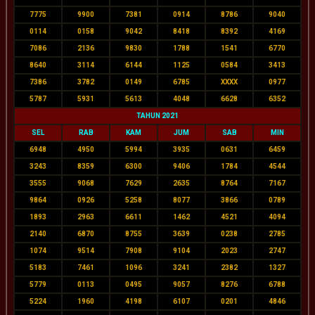
7775
9900
7381
0914
8786
9040
0114
0158
9042
8418
8392
4169
7086
2136
9830
1788
1541
6770
8640
3114
6144
1125
0584
3413
7386
3782
0149
6785
XXXX
0977
5787
5931
5613
4048
6628
6352
TAHUN 2021
SEL
RAB
KAM
JUM
SAB
MIN
6948
4950
5994
3935
0631
6459
3243
8359
6300
9406
1784
4544
3555
9068
7629
2635
8764
7167
9864
0926
5258
8077
3866
0789
1893
2963
6611
1462
4521
4094
2140
6870
8755
3639
0238
2785
1074
9514
7908
9104
2023
2747
5183
7461
1096
3241
2382
1327
5779
0113
0495
9057
8276
6788
5224
1960
4198
6107
0201
4846