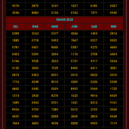
9376
3875
2167
1037
6185
0267
2946
8683
5136
0762
7471
0945
TAHUN 2023
SEL
RAB
KAM
JUM
SAB
MIN
0298
4162
5477
4366
1404
3816
1885
0718
9492
7667
0337
0503
0781
0431
8665
5387
9273
4600
0402
5309
2694
1176
2738
6434
5746
9920
2532
5721
4717
5364
3125
2063
7329
8403
6411
2581
0874
3452
8331
3015
5822
0210
1716
6348
8510
4269
0226
5368
6865
0445
5009
8903
3964
1723
1314
2920
8270
1023
9816
8429
1689
0442
0331
1621
8212
9161
8936
9739
7289
5015
2193
3560
6035
0986
XXXX
2069
2854
0568
7604
4653
4538
XXXX
9003
7119