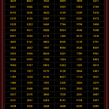
4539
8067
7533
5899
7839
4211
5531
9665
9935
3959
3254
3749
8193
3025
4622
4149
5229
5418
0270
4139
5267
9921
9221
0072
5329
5252
0669
7766
9798
3458
0650
9611
XXXX
8354
4440
9348
8991
9090
5179
1269
0573
7418
4695
9161
6853
8345
0129
5791
1855
2667
1987
8006
3626
8639
3353
3906
8564
4221
7789
9961
5560
0993
1762
1634
1721
8402
9582
9707
5852
5202
1235
3810
5160
7257
5079
4120
3866
5407
1789
1024
8143
8037
1116
4921
1486
1593
1355
3225
2206
2219
1593
0440
0505
0416
2563
3585
3337
3370
2863
7525
2241
6087
4131
2061
6254
8141
9158
3497
4428
4420
2668
4668
8249
5083