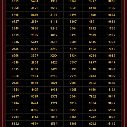
0325
5454
4399
0068
3717
8866
0558
3872
8599
6635
XXXX
2105
5405
8680
3195
1195
1358
0563
6927
2959
6118
5107
4841
0851
0549
3836
3242
5064
5882
1566
8679
2555
1002
7123
2083
2992
3946
5419
3608
7208
6845
9371
2335
8732
3242
4273
8523
7382
6758
3377
XXXX
5934
6284
8084
4640
2804
1426
7097
9997
0949
9395
0360
0423
5130
9540
9870
3520
2804
3285
2778
3433
9895
2135
0340
4821
2709
2623
0315
1944
4405
1998
1265
9158
4193
6977
8395
2371
5064
7962
5847
3486
8424
4221
6318
9364
3872
1671
8736
8619
6959
4753
5963
0904
4913
6094
1868
9732
4096
8522
9599
1534
3383
6202
6112