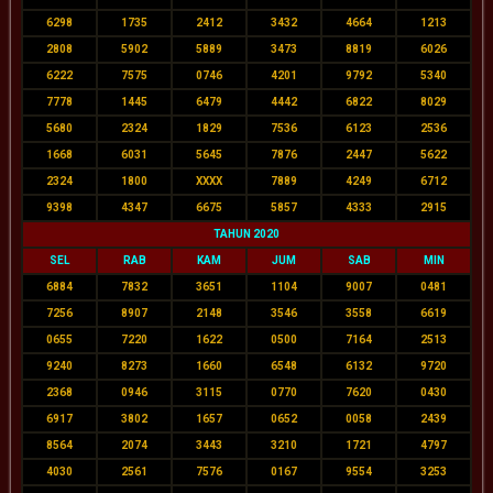
6298
1735
2412
3432
4664
1213
2808
5902
5889
3473
8819
6026
6222
7575
0746
4201
9792
5340
7778
1445
6479
4442
6822
8029
5680
2324
1829
7536
6123
2536
1668
6031
5645
7876
2447
5622
2324
1800
XXXX
7889
4249
6712
9398
4347
6675
5857
4333
2915
TAHUN 2020
SEL
RAB
KAM
JUM
SAB
MIN
6884
7832
3651
1104
9007
0481
7256
8907
2148
3546
3558
6619
0655
7220
1622
0500
7164
2513
9240
8273
1660
6548
6132
9720
2368
0946
3115
0770
7620
0430
6917
3802
1657
0652
0058
2439
8564
2074
3443
3210
1721
4797
4030
2561
7576
0167
9554
3253