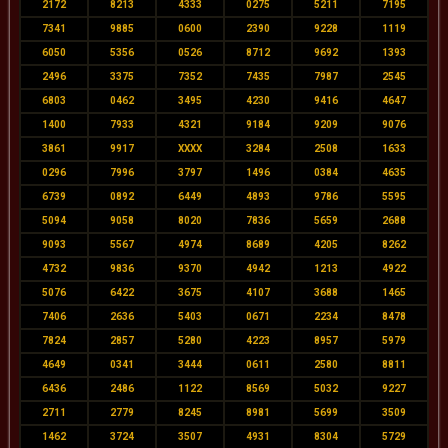
2172
8213
4333
0275
5211
7195
7341
9885
0600
2390
9228
1119
6050
5356
0526
8712
9692
1393
2496
3375
7352
7435
7987
2545
6803
0462
3495
4230
9416
4647
1400
7933
4321
9184
9209
9076
3861
9917
XXXX
3284
2508
1633
0296
7996
3797
1496
0384
4635
6739
0892
6449
4893
9786
5595
5094
9058
8020
7836
5659
2688
9093
5567
4974
8689
4205
8262
4732
9836
9370
4942
1213
4922
5076
6422
3675
4107
3688
1465
7406
2636
5403
0671
2234
8478
7824
2857
5280
4223
8957
5979
4649
0341
3444
0611
2580
8811
6436
2486
1122
8569
5032
9227
2711
2779
8245
8981
5699
3509
1462
3724
3507
4931
8304
5729