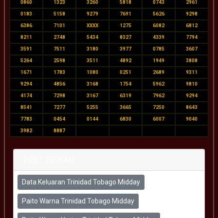
0860
1323
3260
5818
0743
2961
0183
5158
9279
7691
5626
9298
6386
7101
XXXX
1275
6082
6812
8211
2748
5434
8327
4339
7794
3591
7511
3180
3977
0785
3607
5264
2598
3511
4892
1949
3808
1671
1783
1080
0251
2689
9311
9294
4856
3168
1754
5962
9810
4174
7298
3167
6319
7962
9294
8541
7277
5255
3665
7250
8643
7783
0454
0144
6830
6007
9040
3982
8887
POST TERKAIT
Data Keluaran Trinidad Tobago Midday
Paito Warna Trinidad Tobago Midday