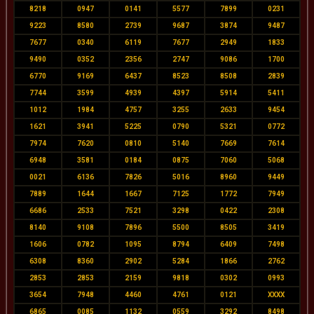
8218
0947
0141
5577
7899
0231
9223
8580
2739
9687
3874
9487
7677
0340
6119
7677
2949
1833
9490
0352
2356
2747
9086
1700
6770
9169
6437
8523
8508
2839
7744
3599
4939
4397
5914
5411
1012
1984
4757
3255
2633
9454
1621
3941
5225
0790
5321
0772
7974
7620
0810
5140
7669
7614
6948
3581
0184
0875
7060
5068
0021
6136
7826
5016
8960
9449
7889
1644
1667
7125
1772
7949
6686
2533
7521
3298
0422
2308
8140
9108
7896
5500
8505
3419
1606
0782
1095
8794
6409
7498
6308
8360
2902
5284
1866
2762
2853
2853
2159
9818
0302
0993
3654
7948
4460
4761
0121
XXXX
6865
0085
1132
0559
3292
8498