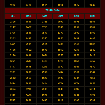
4843
9379
3814
8558
4832
0327
TAHUN 2024
SEL
RAB
KAM
JUM
SAB
MIN
2326
9559
2765
0600
5993
6589
5112
9662
6713
3986
7897
0007
3779
9546
6873
1375
5892
4190
5302
1485
3357
1872
7638
9497
0421
7519
7566
3499
2969
3206
4106
4022
3079
1552
9239
2342
3156
1088
8676
3577
3872
7413
6371
7683
3423
4729
0856
6767
1177
1878
7239
0377
3369
7572
3931
9082
7556
6434
5561
0542
2582
5063
1690
9905
1344
7853
5494
3830
4414
XXXX
XXXX
3626
4054
3288
2305
0845
7737
5711
1419
XXXX
8696
9045
3048
7106
8595
8048
3485
1018
1205
8399