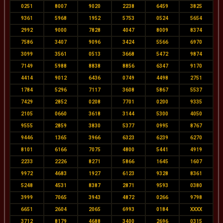
0251
8007
9020
2238
6459
3825
9361
5968
1952
5753
0524
5654
2992
9000
7828
4047
8009
8374
7586
3407
9096
3424
5566
6970
3099
3561
0513
3668
5472
9874
7149
5988
8838
8856
6347
9170
4414
9012
6436
0749
4498
2751
1784
5296
7117
3608
5867
5537
7429
2852
0208
7701
0200
9335
2105
0660
3618
3144
5300
4050
9555
2859
3830
5377
0995
8767
9446
1365
3966
6323
6239
6270
8101
6166
7075
4800
5441
4919
2233
2226
8271
5866
1645
1607
9972
4683
1927
6123
9328
8361
5248
4531
8387
2871
9593
0380
3999
7065
3943
4872
0266
9798
6651
2604
2065
6993
0184
XXXX
3712
8179
4688
3400
2696
0315