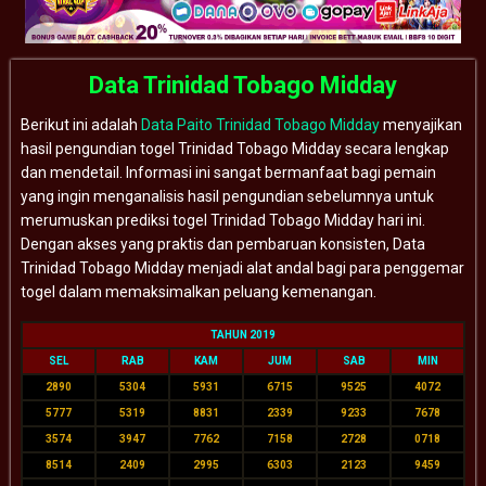
Data Trinidad Tobago Midday
Berikut ini adalah
Data Paito Trinidad Tobago Midday
menyajikan
hasil pengundian togel Trinidad Tobago Midday secara lengkap
dan mendetail. Informasi ini sangat bermanfaat bagi pemain
yang ingin menganalisis hasil pengundian sebelumnya untuk
merumuskan prediksi togel Trinidad Tobago Midday hari ini.
Dengan akses yang praktis dan pembaruan konsisten, Data
Trinidad Tobago Midday menjadi alat andal bagi para penggemar
togel dalam memaksimalkan peluang kemenangan.
TAHUN 2019
SEL
RAB
KAM
JUM
SAB
MIN
2890
5304
5931
6715
9525
4072
5777
5319
8831
2339
9233
7678
3574
3947
7762
7158
2728
0718
8514
2409
2995
6303
2123
9459