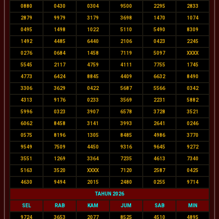
0880
0430
0304
9500
2295
2833
2879
9979
3179
3698
1470
1074
0495
1498
1022
5110
5490
8309
1492
4485
6440
2106
0423
2245
0276
0684
1458
7119
5097
XXXX
5545
2117
4759
4111
7755
1745
4773
6424
8845
4409
6632
8490
3306
3629
0422
5687
5566
0342
4313
9176
0233
3569
2231
5882
5996
0323
3907
6578
3728
3521
6062
8458
3141
3993
2641
0246
0575
8196
1305
8485
4986
3770
9549
7509
4450
9316
9645
9272
3551
1269
3364
7235
4613
7340
5163
3520
XXXX
7120
2587
0425
4630
9494
2015
2480
0255
9714
TAHUN 2026
SEL
RAB
KAM
JUM
SAB
MIN
9724
3653
2077
8525
4510
4895