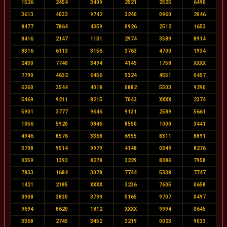
1526
2454
3409
2521
2525
6490
3613
4033
9742
3240
0960
2046
8477
7864
4359
0926
2512
1653
8416
2147
1131
2974
3589
8914
8316
6113
3156
3763
4700
1934
2430
7740
3494
4145
1758
XXXX
7790
4632
6456
5324
4551
0457
6260
3544
4018
0882
5503
9290
5469
9211
8215
7043
XXXX
2374
5901
3777
9646
9131
2589
5661
1056
5920
0846
8550
1000
3441
4946
8576
3368
6955
8311
8891
3708
9514
9979
4148
0349
8276
0359
1393
8278
3229
8386
7958
7833
1684
3078
7744
5338
7747
1421
2185
XXXX
3236
7605
0658
0908
3830
3799
5165
9707
0497
9694
8620
1812
XXXX
9994
0645
3368
2745
3452
3219
0023
9033