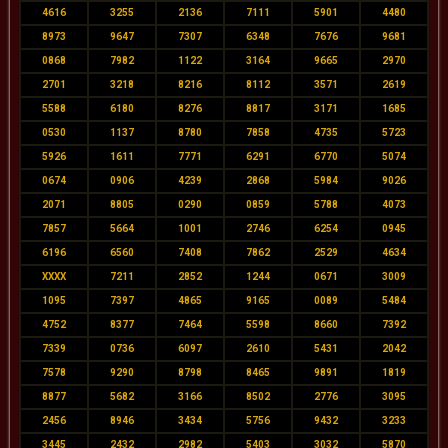
4616
3255
2136
7111
5901
4480
8973
9647
7307
6348
7676
9681
0868
7982
1122
3164
9665
2970
2701
3218
8216
8112
3571
2619
5588
6180
8276
8817
3171
1685
0530
1137
8780
7858
4735
5723
5926
1611
7771
6291
6770
5074
0674
0906
4239
2868
5984
9026
2071
8805
0290
0859
5788
4073
7857
5664
1001
2746
6254
0945
6196
6560
7408
7862
2529
4634
XXXX
7211
2852
1244
0671
3009
1095
7397
4865
9165
0089
5484
4752
8377
7464
5598
8660
7392
7339
0736
6097
2610
5431
2042
7578
9290
8798
8465
9891
1819
8877
5682
3166
8502
2776
3095
2456
8946
3434
5756
9432
3233
3445
2432
2982
5403
3032
5870