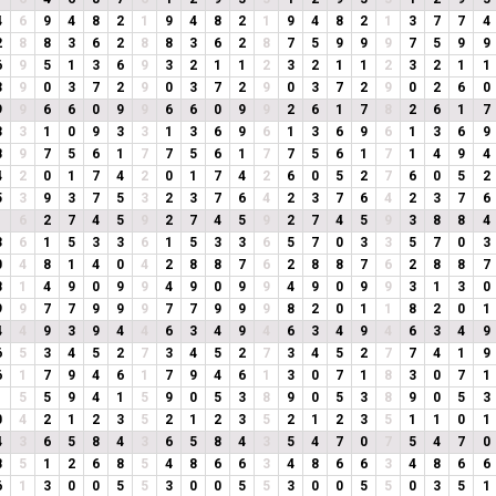
4
6
9
4
8
2
1
9
4
8
2
1
9
4
8
2
1
3
7
7
4
2
8
8
3
6
2
8
8
3
6
2
8
7
5
9
9
9
7
5
9
9
6
9
5
1
3
6
9
3
2
1
1
2
3
2
1
1
2
3
2
1
1
3
9
0
3
7
2
9
0
3
7
2
9
0
3
7
2
9
0
2
6
0
9
9
6
6
0
9
9
6
6
0
9
9
2
6
1
7
8
2
6
1
7
3
3
1
0
9
3
3
1
3
6
9
6
1
3
6
9
6
1
3
6
9
8
9
7
5
6
1
7
7
5
6
1
7
7
5
6
1
7
1
4
9
4
4
2
0
1
7
4
2
0
1
7
4
2
6
0
5
2
7
6
0
5
2
5
3
9
3
7
5
3
2
3
7
6
4
2
3
7
6
4
2
3
7
6
1
6
2
7
4
5
9
2
7
4
5
9
2
7
4
5
9
3
8
8
4
3
6
1
5
3
3
6
1
5
3
3
6
5
7
0
3
3
5
7
0
3
0
4
8
1
4
0
4
2
8
8
7
6
2
8
8
7
6
2
8
8
7
8
1
4
9
0
9
9
4
9
0
9
9
4
9
0
9
9
3
1
3
0
9
9
7
7
9
9
9
7
7
9
9
9
8
2
0
1
1
8
2
0
1
4
4
9
3
9
4
4
6
3
4
9
4
6
3
4
9
4
6
3
4
9
6
5
3
4
5
2
7
3
4
5
2
7
3
4
5
2
7
7
4
1
9
6
1
7
9
4
6
1
7
9
4
6
1
3
0
7
1
8
3
0
7
1
1
5
5
9
4
1
5
9
0
5
3
8
9
0
5
3
8
9
0
5
3
0
4
2
1
2
3
5
2
1
2
3
5
2
1
2
3
5
1
1
0
1
4
3
6
5
8
4
3
6
5
8
4
3
5
4
7
0
7
5
4
7
0
8
5
1
2
6
8
5
4
8
6
6
3
4
8
6
6
3
4
8
6
6
6
1
3
0
0
5
5
3
0
0
5
5
3
0
0
5
5
0
3
5
1