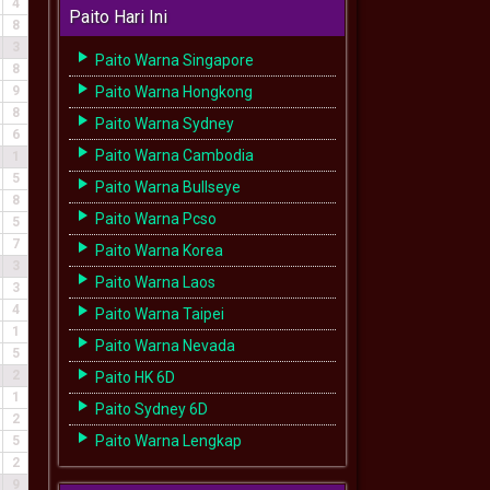
4
Paito Hari Ini
8
3
Paito Warna Singapore
8
9
Paito Warna Hongkong
8
Paito Warna Sydney
6
Paito Warna Cambodia
1
5
Paito Warna Bullseye
8
Paito Warna Pcso
5
7
Paito Warna Korea
3
Paito Warna Laos
3
4
Paito Warna Taipei
1
Paito Warna Nevada
5
2
Paito HK 6D
1
Paito Sydney 6D
2
Paito Warna Lengkap
5
2
9