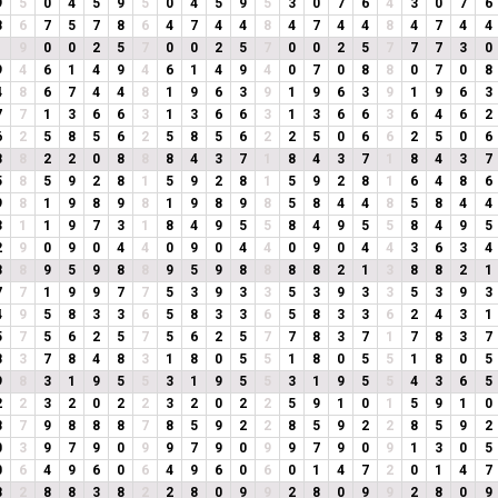
9
5
0
4
5
9
5
0
4
5
9
5
3
0
7
6
4
3
0
7
6
8
6
7
5
7
8
6
4
7
4
4
8
4
7
4
4
8
4
7
4
4
1
9
0
0
2
5
7
0
0
2
5
7
0
0
2
5
7
7
7
3
0
9
4
6
1
4
9
4
6
1
4
9
4
0
7
0
8
8
0
7
0
8
4
8
6
7
4
4
8
1
9
6
3
9
1
9
6
3
9
1
9
6
3
7
7
1
3
6
6
3
1
3
6
6
3
1
3
6
6
3
6
4
6
2
6
2
5
8
5
6
2
5
8
5
6
2
2
5
0
6
6
2
5
0
6
8
8
2
2
0
8
8
8
4
3
7
1
8
4
3
7
1
8
4
3
7
5
8
5
9
2
8
1
5
9
2
8
1
5
9
2
8
1
6
4
8
6
9
8
1
9
8
9
8
1
9
8
9
8
5
8
4
4
8
5
8
4
4
3
1
1
9
7
3
1
8
4
9
5
5
8
4
9
5
5
8
4
9
5
2
9
0
9
0
4
4
0
9
0
4
4
0
9
0
4
4
3
6
3
4
8
8
9
5
9
8
8
9
5
9
8
8
8
8
2
1
3
8
8
2
1
7
7
1
9
9
7
7
5
3
9
3
3
5
3
9
3
3
5
3
9
3
4
9
5
8
3
3
6
5
8
3
3
6
5
8
3
3
6
2
4
3
1
5
7
5
6
2
5
7
5
6
2
5
7
7
8
3
7
1
7
8
3
7
8
3
7
8
4
8
3
1
8
0
5
5
1
8
0
5
5
1
8
0
5
9
8
3
1
9
5
5
3
1
9
5
5
3
1
9
5
5
4
3
6
5
2
2
3
2
0
2
2
3
2
0
2
2
5
9
1
0
1
5
9
1
0
8
7
9
8
8
8
7
8
5
9
2
2
8
5
9
2
2
8
5
9
2
0
3
9
7
9
0
9
9
7
9
0
9
9
7
9
0
9
1
3
0
5
0
6
4
9
6
0
6
4
9
6
0
6
0
1
4
7
2
0
1
4
7
8
2
8
8
3
8
2
2
8
0
9
9
2
8
0
9
9
2
8
0
9