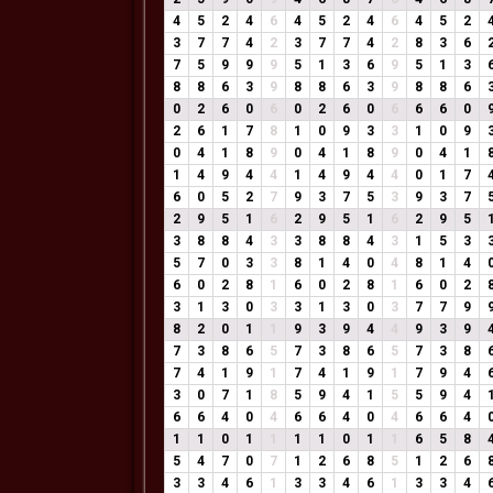
4
5
2
4
6
4
5
2
4
6
4
5
2
3
7
7
4
2
3
7
7
4
2
8
3
6
7
5
9
9
9
5
1
3
6
9
5
1
3
8
8
6
3
9
8
8
6
3
9
8
8
6
0
2
6
0
6
0
2
6
0
6
6
6
0
2
6
1
7
8
1
0
9
3
3
1
0
9
0
4
1
8
9
0
4
1
8
9
0
4
1
1
4
9
4
4
1
4
9
4
4
0
1
7
6
0
5
2
7
9
3
7
5
3
9
3
7
2
9
5
1
6
2
9
5
1
6
2
9
5
3
8
8
4
3
3
8
8
4
3
1
5
3
5
7
0
3
3
8
1
4
0
4
8
1
4
6
0
2
8
1
6
0
2
8
1
6
0
2
3
1
3
0
3
3
1
3
0
3
7
7
9
8
2
0
1
1
9
3
9
4
4
9
3
9
7
3
8
6
5
7
3
8
6
5
7
3
8
7
4
1
9
1
7
4
1
9
1
7
9
4
3
0
7
1
8
5
9
4
1
5
5
9
4
6
6
4
0
4
6
6
4
0
4
6
6
4
1
1
0
1
1
1
1
0
1
1
6
5
8
5
4
7
0
7
1
2
6
8
5
1
2
6
3
3
4
6
1
3
3
4
6
1
3
3
4