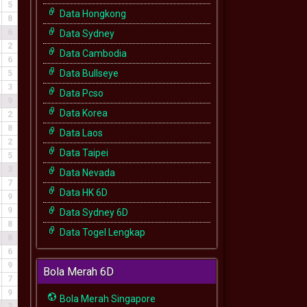
5
Data Hongkong
8
6
Data Sydney
2
Data Cambodia
6
Data Bullseye
5
3
Data Pcso
9
Data Korea
2
8
Data Laos
2
Data Taipei
5
3
Data Nevada
7
Data HK 6D
9
9
Data Sydney 6D
8
Data Togel Lengkap
8
6
9
Bola Merah 6D
7
9
Bola Merah Singapore
3