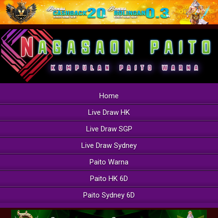
Home
Live Draw HK
Live Draw SGP
Live Draw Sydney
Paito Warna
Paito HK 6D
Paito Sydney 6D