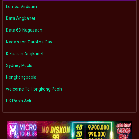
Lomba Virdsam
Data Angkanet
Data 6D Nagasaon
Naga saon Carolina Day
Keluaran Angkanet
Sydney Pools
Hongkongpools
welcome To Hongkong Pools
HK Pools Asli