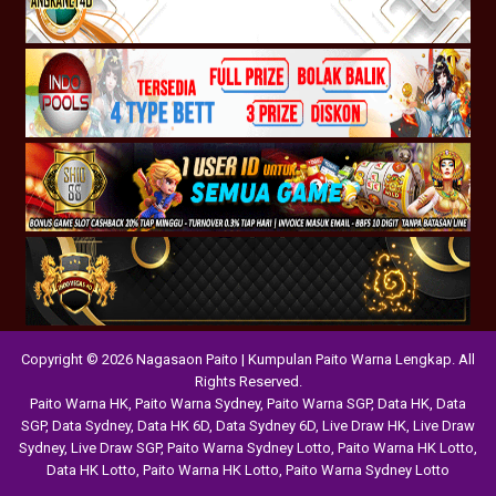
Copyright © 2026 Nagasaon Paito | Kumpulan Paito Warna Lengkap. All
Rights Reserved.
Paito Warna HK
,
Paito Warna Sydney
,
Paito Warna SGP
,
Data HK
,
Data
SGP
,
Data Sydney
,
Data HK 6D
,
Data Sydney 6D
,
Live Draw HK
,
Live Draw
Sydney
,
Live Draw SGP
,
Paito Warna Sydney Lotto
,
Paito Warna HK Lotto
,
Data HK Lotto
,
Paito Warna HK Lotto
,
Paito Warna Sydney Lotto