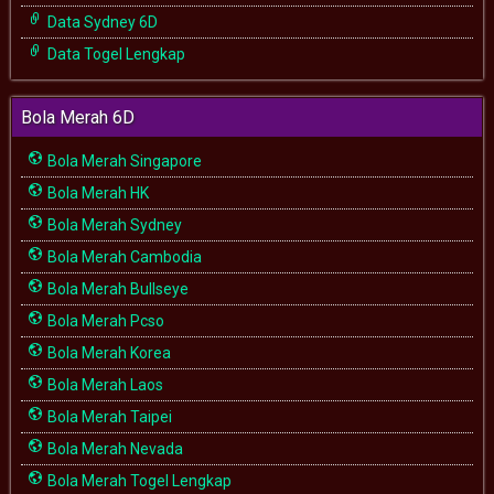
Data Sydney 6D
Data Togel Lengkap
Bola Merah 6D
Bola Merah Singapore
Bola Merah HK
Bola Merah Sydney
Bola Merah Cambodia
Bola Merah Bullseye
Bola Merah Pcso
Bola Merah Korea
Bola Merah Laos
Bola Merah Taipei
Bola Merah Nevada
Bola Merah Togel Lengkap