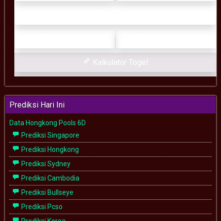
LN vs DN
Kombinasi 4D
Kolaborasi LN
Kalkulator Togel
Prediksi Hari Ini
Data Hongkong Pools 6D
Prediksi Singapore
Prediksi Hongkong
Prediksi Sydney
Prediksi Cambodia
Prediksi Bullseye
Prediksi Pcso
Prediksi Korea