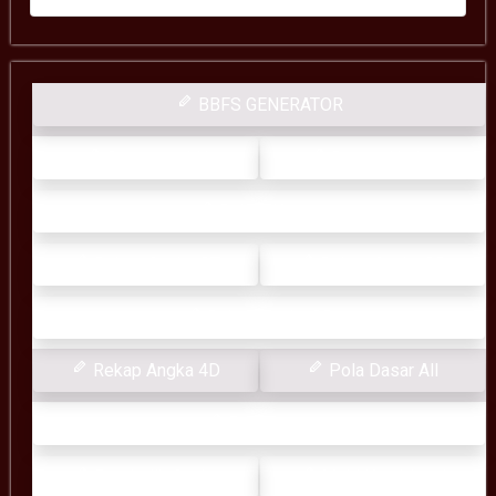
BBFS GENERATOR
Generator LN
Rumus Harian
Rekap Kumat
Rekap Angka CT
Rekap Angka 3D
Rekap Angka 2D
Rekap Angka 4D
Pola Dasar All
Pola Dasar
Pembalik Angka
Multi Kombinasi