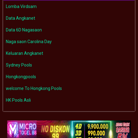
Lomba Virdsam
Data Angkanet
Data 6D Nagasaon
Naga saon Carolina Day
Keluaran Angkanet
Sydney Pools
Hongkongpools
welcome To Hongkong Pools
HK Pools Asli