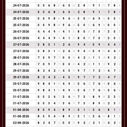
24-07-2026
0
3
6
8
5
6
0
6
2
8
1
9
1
1
7
8
6
24-07-2026
0
3
6
8
5
6
0
6
2
8
1
9
1
1
7
8
6
25-07-2026
0
0
9
8
8
9
6
6
5
0
5
6
9
6
0
0
0
25-07-2026
0
0
9
8
8
9
6
6
5
0
5
6
9
6
0
0
0
26-07-2026
4
4
4
9
4
4
1
5
8
0
8
7
0
7
3
0
3
26-07-2026
4
4
4
9
4
4
1
5
8
0
8
7
0
7
3
0
3
27-07-2026
3
8
3
1
4
2
6
8
9
4
4
5
9
5
4
4
8
27-07-2026
3
8
3
1
4
2
6
8
9
4
4
5
9
5
4
4
8
28-07-2026
7
0
9
7
7
0
0
0
4
2
6
1
1
2
9
2
2
28-07-2026
7
0
9
7
7
0
0
0
4
2
6
1
1
2
9
2
2
29-07-2026
8
2
4
2
6
4
5
9
9
7
7
7
2
9
4
7
2
29-07-2026
8
2
4
2
6
4
5
9
9
7
7
7
2
9
4
7
2
30-07-2026
9
8
4
1
5
4
9
4
5
6
2
7
6
4
0
6
6
30-07-2026
9
8
4
1
5
4
9
4
5
6
2
7
6
4
0
6
6
31-07-2026
0
5
3
4
7
3
6
9
7
3
1
8
9
8
2
3
5
31-07-2026
0
5
3
4
7
3
6
9
7
3
1
8
9
8
2
3
5
01-08-2026
8
5
9
4
4
8
9
8
3
1
4
3
6
9
8
1
9
01-08-2026
8
5
9
4
4
8
9
8
3
1
4
3
6
9
8
1
9
02-08-2026
8
2
4
7
2
5
0
5
9
2
2
2
1
3
4
2
6