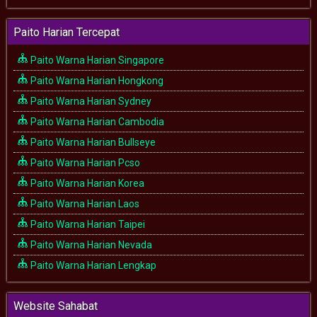
Paito Harian Tercepat
Paito Warna Harian Singapore
Paito Warna Harian Hongkong
Paito Warna Harian Sydney
Paito Warna Harian Cambodia
Paito Warna Harian Bullseye
Paito Warna Harian Pcso
Paito Warna Harian Korea
Paito Warna Harian Laos
Paito Warna Harian Taipei
Paito Warna Harian Nevada
Paito Warna Harian Lengkap
Website Sahabat