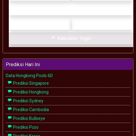
LN vs DN
Kombinasi 4D
Kolaborasi LN
Kalkulator Togel
Prediksi Hari Ini
Data Hongkong Pools 6D
Prediksi Singapore
Prediksi Hongkong
Prediksi Sydney
Prediksi Cambodia
Prediksi Bullseye
Prediksi Pcso
Prediksi Korea