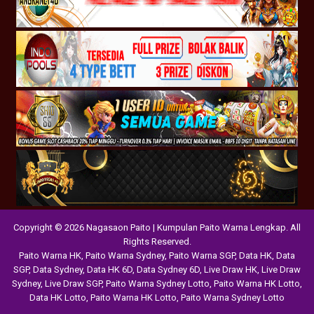
Copyright © 2026 Nagasaon Paito | Kumpulan Paito Warna Lengkap. All
Rights Reserved.
Paito Warna HK
,
Paito Warna Sydney
,
Paito Warna SGP
,
Data HK
,
Data
SGP
,
Data Sydney
,
Data HK 6D
,
Data Sydney 6D
,
Live Draw HK
,
Live Draw
Sydney
,
Live Draw SGP
,
Paito Warna Sydney Lotto
,
Paito Warna HK Lotto
,
Data HK Lotto
,
Paito Warna HK Lotto
,
Paito Warna Sydney Lotto