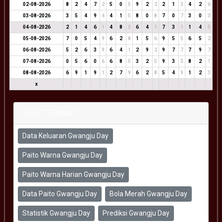
02-08-2026
8
2
4
7
2
5
0
5
9
2
2
2
1
3
4
2
6
03-08-2026
3
5
4
9
4
4
1
5
8
0
8
7
0
7
3
0
3
04-08-2026
2
1
4
6
1
4
8
3
6
4
1
7
3
1
1
4
5
05-08-2026
7
0
5
4
9
6
2
8
1
5
6
9
5
5
6
5
2
06-08-2026
5
2
6
3
9
6
4
1
2
9
2
9
7
7
7
9
7
07-08-2026
0
5
6
0
6
6
8
5
3
2
5
9
3
3
8
2
1
08-08-2026
6
9
1
9
1
2
7
9
6
2
8
5
4
9
1
2
3
x
POST TERKAIT
Data Keluaran Gwangju Day
Paito Warna Gwangju Day
Paito Warna Harian Gwangju Day
Data Paito Gwangju Day
Bola Merah Gwangju Day
Statistik Gwangju Day
Prediksi Gwangju Day