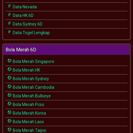
Data Nevada
Data HK 6D
Data Sydney 6D
Data Togel Lengkap
Bola Merah 6D
Bola Merah Singapore
Bola Merah HK
Bola Merah Sydney
Bola Merah Cambodia
Bola Merah Bullseye
Bola Merah Pcso
Bola Merah Korea
Bola Merah Laos
Bola Merah Taipei