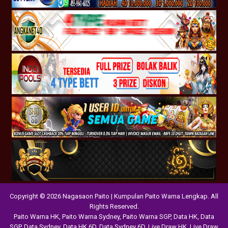
Copyright © 2026 Nagasaon Paito | Kumpulan Paito Warna Lengkap. All
Rights Reserved.
Paito Warna HK
,
Paito Warna Sydney
,
Paito Warna SGP
,
Data HK
,
Data
SGP
,
Data Sydney
,
Data HK 6D
,
Data Sydney 6D
,
Live Draw HK
,
Live Draw