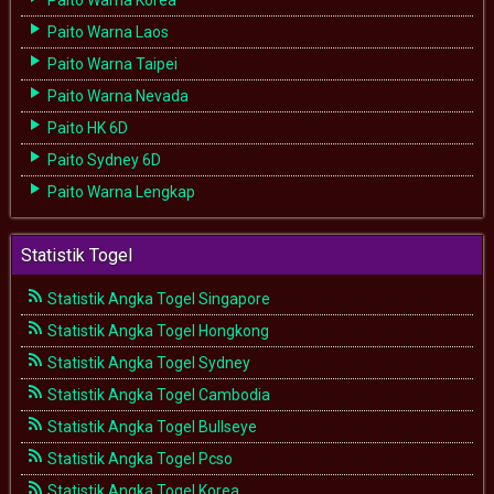
Paito Warna Laos
Paito Warna Taipei
Paito Warna Nevada
Paito HK 6D
Paito Sydney 6D
Paito Warna Lengkap
Statistik Togel
Statistik Angka Togel Singapore
Statistik Angka Togel Hongkong
Statistik Angka Togel Sydney
Statistik Angka Togel Cambodia
Statistik Angka Togel Bullseye
Statistik Angka Togel Pcso
Statistik Angka Togel Korea