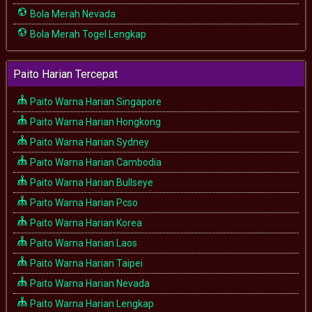
Bola Merah Nevada
Bola Merah Togel Lengkap
Paito Harian Tercepat
Paito Warna Harian Singapore
Paito Warna Harian Hongkong
Paito Warna Harian Sydney
Paito Warna Harian Cambodia
Paito Warna Harian Bullseye
Paito Warna Harian Pcso
Paito Warna Harian Korea
Paito Warna Harian Laos
Paito Warna Harian Taipei
Paito Warna Harian Nevada
Paito Warna Harian Lengkap