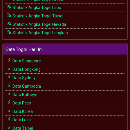
Statistik Angka Togel Laos
Statistik Angka Togel Taipei
Statistik Angka Togel Nevada
Statistik Angka Togel Lengkap
Data Togel Hari Ini
Data Singapore
Data Hongkong
Data Sydney
Data Cambodia
Data Bullseye
Data Pcso
Data Korea
Data Laos
Data Taipei