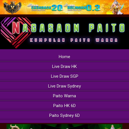
Home
Live Draw HK
Live Draw SGP
Live Draw Sydney
Paito Warna
Paito HK 6D
Paito Sydney 6D