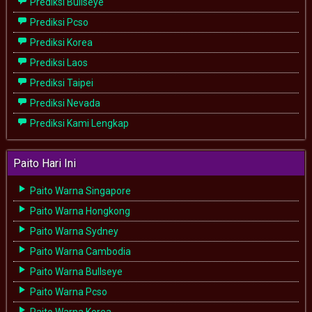
Prediksi Bullseye
Prediksi Pcso
Prediksi Korea
Prediksi Laos
Prediksi Taipei
Prediksi Nevada
Prediksi Kami Lengkap
Paito Hari Ini
Paito Warna Singapore
Paito Warna Hongkong
Paito Warna Sydney
Paito Warna Cambodia
Paito Warna Bullseye
Paito Warna Pcso
Paito Warna Korea