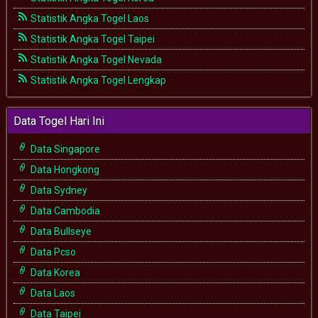
Statistik Angka Togel Laos
Statistik Angka Togel Taipei
Statistik Angka Togel Nevada
Statistik Angka Togel Lengkap
Data Togel Hari Ini
Data Singapore
Data Hongkong
Data Sydney
Data Cambodia
Data Bullseye
Data Pcso
Data Korea
Data Laos
Data Taipei