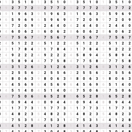
0
1
3
5
1
0
1
3
5
1
0
1
3
5
1
0
1
3
5
1
0
2
9
2
7
7
2
9
2
7
7
2
9
2
7
7
2
9
2
7
7
2
3
9
1
9
6
3
9
1
9
6
3
9
1
9
6
3
9
5
9
6
9
9
6
5
9
6
9
6
5
9
6
9
6
7
2
0
9
9
7
2
0
9
9
9
7
2
0
9
9
2
4
4
0
4
2
4
4
0
4
2
4
4
0
0
4
6
0
6
2
8
6
0
6
2
8
6
0
6
2
8
6
0
6
2
7
4
7
5
6
7
4
7
5
6
7
4
7
5
6
7
4
7
5
6
7
2
4
5
1
2
2
4
5
1
2
2
4
5
1
2
2
4
5
1
2
2
4
3
1
7
8
4
3
1
7
8
4
3
1
7
8
4
3
9
2
2
2
2
4
9
2
2
2
4
9
2
2
2
4
5
8
9
4
4
5
8
9
4
4
4
5
8
9
4
4
7
7
5
8
4
7
7
5
8
4
7
7
5
8
8
4
3
1
2
6
8
3
1
2
6
8
3
1
2
6
8
3
1
2
6
6
2
2
5
5
6
2
2
5
5
6
2
2
5
5
6
2
2
5
5
6
3
9
8
0
6
3
9
8
0
6
3
9
8
0
6
3
9
8
0
6
3
9
6
4
5
6
9
6
4
5
6
9
6
4
5
6
9
6
5
1
4
0
0
4
5
1
4
0
4
5
1
4
0
4
7
5
0
6
6
7
5
0
6
6
6
7
5
0
6
6
6
5
2
8
1
6
5
2
8
1
6
5
2
8
8
1
0
9
4
4
8
0
9
4
4
8
0
9
4
4
8
0
9
4
4
3
1
1
7
7
3
1
1
7
7
3
1
1
7
7
3
1
1
7
7
3
3
5
4
8
2
3
5
4
8
2
3
5
4
8
2
3
5
4
8
2
3
1
4
7
5
3
1
4
7
5
3
1
4
7
5
3
1
4
4
1
2
8
8
1
4
1
2
8
1
4
1
2
8
1
4
1
4
3
7
4
1
4
3
3
7
4
1
4
3
7
3
0
4
8
3
3
0
4
8
3
3
0
4
8