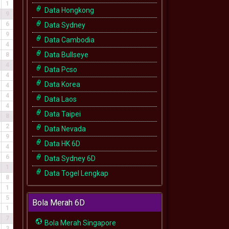
1
Data Hongkong
9
6
Data Sydney
9
Data Cambodia
4
Data Bullseye
8
4
Data Pcso
4
Data Korea
4
4
Data Laos
4
Data Taipei
8
2
Data Nevada
9
Data HK 6D
4
6
Data Sydney 6D
1
Data Togel Lengkap
8
1
5
Bola Merah 6D
1
7
Bola Merah Singapore
3