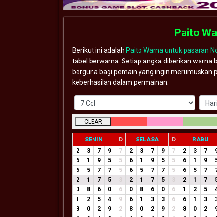
Paito Wa
Berikut ini adalah
Paito Warna untuk pasaran No
tabel berwarna. Setiap angka diberikan warna
berguna bagi pemain yang ingin merumuskan pr
keberhasilan dalam permainan.
CLEAR
SENIN
D
SELASA
D
RABU
2
3
7
9
7
2
3
7
9
7
2
3
7
6
1
9
5
5
6
1
9
5
5
6
1
9
6
5
7
7
5
6
5
7
7
5
6
5
7
2
1
7
5
3
2
1
7
5
3
2
1
7
0
8
6
0
6
0
8
6
0
6
1
2
5
1
2
5
4
9
6
1
3
3
6
6
1
3
8
0
2
9
2
8
0
2
9
2
8
0
2