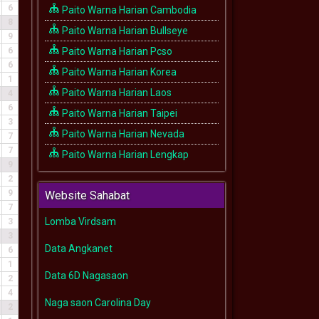
6
Paito Warna Harian Cambodia
8
Paito Warna Harian Bullseye
9
6
Paito Warna Harian Pcso
6
Paito Warna Harian Korea
1
Paito Warna Harian Laos
4
6
Paito Warna Harian Taipei
3
Paito Warna Harian Nevada
7
7
Paito Warna Harian Lengkap
9
2
9
Website Sahabat
7
Lomba Virdsam
3
3
Data Angkanet
6
1
Data 6D Nagasaon
2
4
Naga saon Carolina Day
2