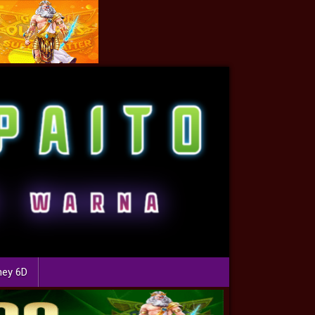
ney 6D