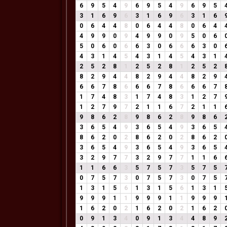
6
9
5
4
9
6
9
5
4
9
6
9
5
3
1
6
9
6
3
1
6
9
6
3
1
6
0
6
4
4
8
0
6
4
4
8
0
6
4
4
9
9
0
9
4
9
9
0
9
5
0
6
5
0
6
0
6
6
3
0
6
6
6
3
0
4
3
1
4
5
4
3
1
4
5
4
3
1
2
5
2
8
1
2
5
2
8
1
2
5
2
8
2
9
4
4
8
2
9
4
4
8
2
9
6
6
7
8
6
6
6
7
8
6
6
6
7
1
7
4
8
3
1
7
4
8
3
1
2
7
1
2
7
9
7
2
1
1
6
7
2
1
1
9
8
6
2
8
9
8
6
2
8
9
8
6
3
6
5
4
9
3
6
5
4
9
3
6
5
8
6
2
0
2
8
6
2
0
2
8
6
2
3
6
5
4
9
3
6
5
4
9
3
6
5
3
2
9
7
7
3
2
9
7
7
1
1
6
1
1
6
6
3
5
7
5
7
3
5
7
5
0
7
5
7
3
0
7
5
7
3
0
7
5
1
3
1
5
6
1
3
1
5
6
1
3
1
9
9
9
1
1
9
9
9
1
1
9
9
9
1
6
2
0
2
1
6
2
0
2
1
6
2
0
9
1
3
4
0
9
1
3
4
4
8
9