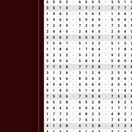
6
5
0
5
5
6
5
0
5
5
3
5
1
3
5
1
0
1
2
7
7
2
9
2
7
7
1
9
6
3
9
1
9
6
3
9
1
9
6
5
9
6
9
6
5
9
6
9
6
5
9
6
7
2
0
9
9
7
2
0
9
9
7
2
0
2
4
4
0
4
2
4
4
0
4
2
4
4
6
0
6
2
8
6
0
6
2
8
7
5
6
7
5
6
7
4
5
1
2
2
4
5
1
2
1
7
8
4
3
1
7
8
4
3
1
7
8
9
2
2
2
4
9
2
2
2
4
9
2
2
5
8
9
4
4
5
8
9
4
4
5
8
9
7
7
5
8
4
7
7
5
8
4
7
7
5
3
1
2
6
8
3
1
2
6
8
2
5
5
2
5
5
6
2
8
0
6
3
9
8
0
6
4
5
6
9
6
4
5
6
9
6
4
5
6
5
1
4
0
4
5
1
4
0
4
5
1
4
7
5
0
6
6
7
5
0
6
6
7
5
0
6
5
2
8
1
6
5
2
8
1
6
5
2
0
9
4
4
8
0
9
4
4
8
1
7
7
1
7
7
3
1
4
8
2
3
5
4
8
2
7
5
3
1
4
7
5
3
1
4
7
5
3
4
1
2
8
1
4
1
2
8
1
4
1
2
4
1
4
3
7
4
1
4
3
7
4
1
4