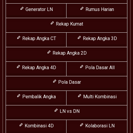
Generator LN
Rumus Harian
Rekap Kumat
Rekap Angka CT
Rekap Angka 3D
Rekap Angka 2D
Rekap Angka 4D
Pola Dasar All
Pola Dasar
Pembalik Angka
Multi Kombinasi
LN vs DN
Kombinasi 4D
Kolaborasi LN