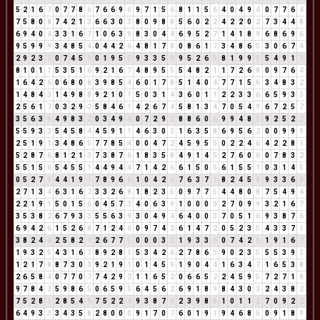
5
2
1
6
7
0
7
7
8
6
7
6
6
9
6
9
7
1
5
6
8
1
1
5
6
4
0
4
9
4
0
7
7
6
4
7
5
8
0
8
7
4
2
1
3
6
6
3
0
3
8
0
9
8
8
5
6
0
2
2
4
2
2
0
2
7
3
4
4
8
6
9
4
0
4
3
3
1
6
7
1
0
6
3
9
8
3
0
4
4
6
9
5
2
7
1
4
1
8
9
6
8
6
9
6
9
5
9
9
9
3
4
8
5
4
0
4
4
2
6
4
8
1
7
8
0
8
6
1
7
3
4
8
6
5
3
0
6
7
4
2
9
2
3
5
0
7
4
5
9
0
1
9
5
5
9
3
3
5
8
9
5
2
6
8
8
1
9
9
9
5
4
9
1
1
8
1
0
1
1
5
3
5
1
6
9
2
1
6
7
4
8
9
5
5
5
4
8
2
1
1
7
2
6
8
0
9
7
6
4
1
6
4
2
6
0
6
8
0
8
3
9
8
5
4
6
0
1
7
8
5
1
4
0
4
7
7
1
5
6
3
4
8
3
2
1
4
8
4
3
1
4
9
8
8
9
2
1
0
1
5
0
3
1
4
3
6
0
1
1
2
2
3
3
6
6
5
9
3
3
2
5
6
1
7
0
3
2
9
2
5
8
4
6
1
4
2
6
7
4
5
8
1
3
4
7
0
5
4
9
6
7
2
5
7
3
5
6
3
9
4
9
8
3
2
0
3
4
9
4
0
7
2
9
2
8
8
6
0
6
9
9
4
8
3
9
2
5
2
7
5
5
9
3
3
5
4
5
8
4
4
5
9
1
1
4
6
3
0
3
1
6
3
5
8
6
9
5
6
2
0
0
9
9
9
2
5
1
9
1
3
4
8
6
5
7
7
8
5
4
0
0
4
7
2
4
5
9
5
5
0
2
2
4
6
4
2
2
8
1
5
2
8
7
6
8
1
2
1
3
7
3
8
7
6
1
8
3
5
8
4
9
1
4
5
2
7
6
0
6
0
7
8
3
2
5
5
1
5
6
5
4
5
5
1
4
4
9
4
4
7
1
4
2
6
6
1
5
0
5
6
1
5
5
1
0
3
1
4
5
0
5
2
7
9
4
4
1
9
1
7
8
9
6
6
1
0
4
2
6
7
6
3
7
1
8
2
4
5
9
9
3
3
6
9
2
7
1
3
4
6
3
1
6
7
3
3
2
6
8
1
8
2
3
5
0
9
7
7
5
4
4
8
0
8
7
5
4
9
4
2
2
1
9
1
5
0
1
5
6
0
4
5
7
3
4
0
6
3
9
1
0
0
0
0
2
7
0
9
9
3
2
1
6
7
3
5
3
8
2
6
7
9
3
3
5
5
6
3
9
3
0
4
9
4
6
4
0
0
0
7
0
5
1
6
9
3
8
7
6
6
9
4
2
6
1
5
2
6
8
7
1
2
4
6
0
9
7
4
2
6
1
4
7
2
0
5
2
3
5
4
3
3
7
1
3
8
2
4
6
2
5
8
2
1
2
6
7
7
5
0
0
0
3
3
1
9
3
3
6
0
7
4
2
6
1
9
1
6
7
1
9
3
2
5
4
3
1
6
7
8
9
2
8
1
5
3
4
2
6
2
7
8
6
5
9
0
2
3
5
5
5
3
9
3
1
2
1
7
8
8
7
3
0
3
9
2
1
9
1
0
1
4
5
9
1
9
0
4
4
1
6
3
4
7
1
6
5
3
8
2
6
5
8
4
0
7
7
0
7
7
4
2
9
2
1
1
6
5
2
0
6
6
5
2
2
4
5
9
5
7
2
7
1
8
9
7
8
4
3
5
9
8
6
5
0
6
5
9
5
6
4
5
6
2
6
9
1
8
9
8
4
3
0
3
2
4
3
8
2
7
5
2
8
1
2
8
5
4
9
7
5
2
2
4
9
3
8
7
6
2
3
9
8
8
1
0
1
1
2
7
0
9
2
2
6
4
9
3
3
3
4
3
5
8
2
8
0
0
0
9
1
7
0
7
6
0
1
9
1
9
4
6
8
5
0
9
1
8
9