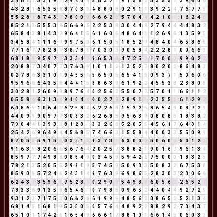
3
4
6
1
7
5
3
1
9
1
2
9
4
0
4
5
6
3
7
1
9
1
5
6
2
5
3
5
5
1
3
9
6
0
6
4
3
2
8
1
6
5
3
5
8
8
7
0
3
3
4
8
8
0
8
0
2
9
1
1
3
9
2
2
4
7
6
7
7
5
5
5
2
8
1
8
7
4
3
7
7
8
0
0
0
6
6
6
2
8
5
7
0
4
4
4
2
1
0
1
1
6
2
4
6
8
5
2
1
3
5
5
5
3
8
5
6
6
9
6
2
2
5
3
8
3
0
4
4
8
2
7
9
4
4
4
4
8
3
2
6
5
8
4
3
8
1
4
3
7
9
6
4
1
5
6
1
6
0
6
4
8
6
4
1
1
2
6
9
6
1
3
5
9
5
3
4
5
8
4
1
1
1
6
7
9
9
7
5
3
6
1
5
0
5
1
8
5
2
7
4
8
4
0
4
6
5
8
6
5
7
7
1
6
7
7
8
2
8
1
3
8
7
8
6
7
0
3
0
3
9
0
5
8
4
2
2
2
8
1
0
0
6
6
3
6
8
1
8
9
9
5
9
7
7
3
3
3
4
7
9
6
5
3
8
4
7
2
5
7
1
7
0
0
0
9
9
0
2
2
2
0
8
8
7
3
4
0
7
7
3
7
6
3
9
1
0
1
1
2
1
3
5
2
7
8
0
2
0
2
8
6
4
8
3
0
2
7
8
6
3
3
1
0
1
9
4
5
5
1
5
6
5
0
5
6
5
4
1
5
0
9
3
7
1
5
0
6
0
6
9
5
9
6
6
6
4
3
5
8
4
4
4
1
5
8
8
6
3
9
6
1
9
2
2
4
5
5
3
8
2
3
8
0
8
3
0
2
8
1
2
6
0
9
9
8
9
7
6
4
0
2
5
6
2
5
5
0
7
7
5
7
0
1
1
6
6
1
1
2
0
5
5
8
4
6
3
1
3
4
9
1
0
4
4
0
0
2
7
9
2
8
9
1
1
2
3
5
5
1
6
1
2
9
2
6
0
8
6
5
1
0
6
4
1
6
2
5
8
4
6
2
2
6
8
1
5
3
2
5
8
6
5
4
9
0
8
7
2
9
4
4
0
9
9
9
0
9
7
7
3
0
8
3
2
6
2
6
8
5
9
5
6
3
9
0
8
0
8
8
1
8
3
8
2
7
9
0
4
4
1
3
9
3
3
8
1
2
8
1
3
3
2
6
8
5
2
0
5
5
4
5
6
1
7
6
4
3
1
4
2
5
4
2
6
9
6
4
9
4
4
5
6
8
5
7
4
6
6
3
1
5
5
8
4
4
0
0
3
3
5
5
0
9
9
8
7
0
5
5
5
9
1
5
6
0
3
4
1
5
9
3
7
3
1
6
3
0
0
0
5
0
6
0
6
5
0
1
2
3
9
1
6
3
9
8
2
0
6
6
5
6
7
6
4
2
0
2
5
7
3
8
8
2
1
9
0
1
6
7
9
6
1
3
4
8
5
9
7
7
7
4
9
8
8
0
8
5
4
9
0
3
4
5
9
5
9
4
2
6
7
5
0
0
0
1
8
3
2
5
7
8
2
1
3
5
2
0
5
5
2
9
8
1
9
5
7
4
5
9
5
0
9
3
3
5
0
8
3
2
6
7
5
3
8
8
5
9
0
9
5
7
2
4
6
2
4
3
1
4
9
7
6
3
9
6
9
8
6
5
2
8
3
0
3
2
3
0
6
6
6
2
4
3
7
3
5
9
6
6
7
5
2
8
1
0
2
9
0
9
5
4
9
8
8
6
0
5
6
2
2
6
5
2
7
7
8
3
3
6
9
1
3
5
8
6
5
4
6
1
0
7
9
8
8
0
9
6
5
2
4
4
0
4
4
9
2
7
2
9
9
3
1
2
3
7
1
7
5
3
0
6
6
2
8
6
1
9
9
9
4
8
5
6
2
0
8
6
5
2
5
2
1
3
4
6
8
1
4
5
1
6
8
1
9
5
3
5
0
5
0
5
7
6
4
4
8
9
2
2
8
8
2
9
2
7
3
4
3
7
6
5
1
0
1
1
7
4
2
6
1
6
5
4
9
6
6
6
1
7
8
8
1
0
1
6
6
1
4
5
0
6
0
3
3