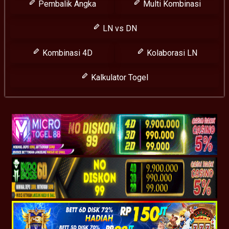
Pembalik Angka
Multi Kombinasi
LN vs DN
Kombinasi 4D
Kolaborasi LN
Kalkulator Togel