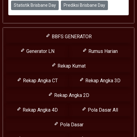
Statistik Brisbane Day
Prediksi Brisbane Day
BBFS GENERATOR
Generator LN
Rumus Harian
Rekap Kumat
Rekap Angka CT
Rekap Angka 3D
Rekap Angka 2D
Rekap Angka 4D
Pola Dasar All
Pola Dasar