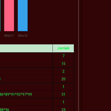
Jumlah
7
15
2
8
20
1
86*89*91*92*97*99
31
1
88*96
23