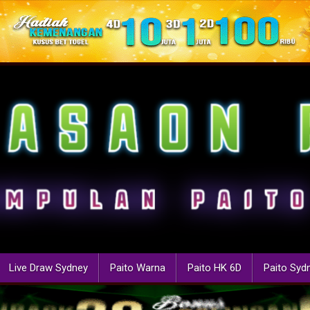
Live Draw Sydney
Paito Warna
Paito HK 6D
Paito Syd