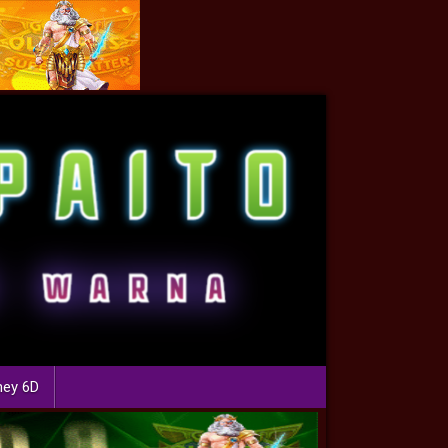
ney 6D