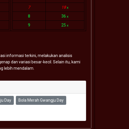
7
18
x
8
36
x
9
25
x
si informasi terkini, melakukan analisis
nap dan variasi besar-kecil. Selain itu, kami
ng lebih mendalam.
ju Day
Bola Merah Gwangju Day