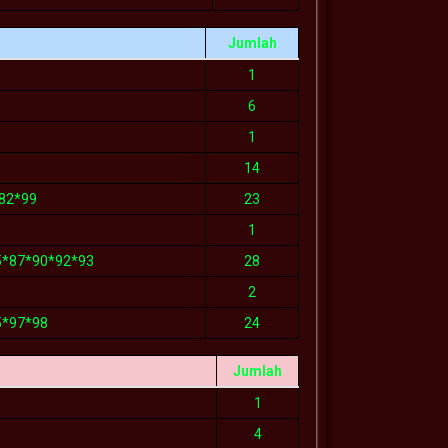
Jumlah
1
6
1
14
82*99
23
1
5*87*90*92*93
28
2
5*97*98
24
Jumlah
1
4