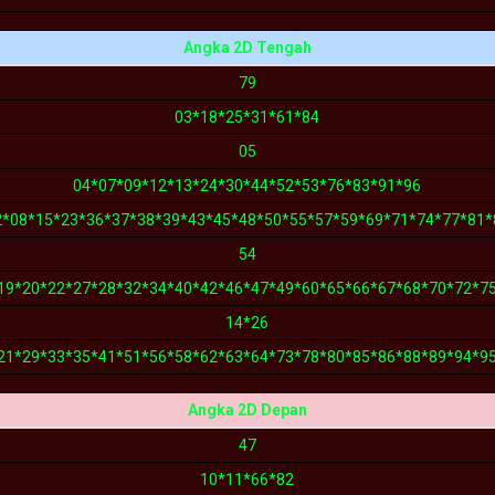
Angka 2D Tengah
79
03*18*25*31*61*84
05
04*07*09*12*13*24*30*44*52*53*76*83*91*96
2*08*15*23*36*37*38*39*43*45*48*50*55*57*59*69*71*74*77*81*
54
19*20*22*27*28*32*34*40*42*46*47*49*60*65*66*67*68*70*72*7
14*26
21*29*33*35*41*51*56*58*62*63*64*73*78*80*85*86*88*89*94*9
Angka 2D Depan
47
10*11*66*82