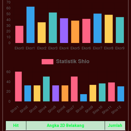
Hit
Angka 2D Belakang
Jumlah