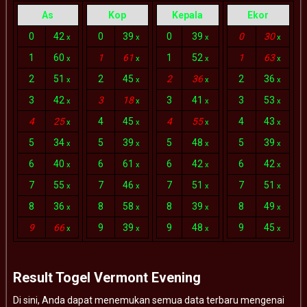
As
Kop
Kepala
Ekor
0
42
0
39
0
39
0
30
x
x
x
x
1
60
1
61
1
52
1
63
x
x
x
x
2
51
2
45
2
36
2
36
x
x
x
x
3
42
3
18
3
41
3
53
x
x
x
x
4
25
4
45
4
55
4
43
x
x
x
x
5
34
5
39
5
48
5
39
x
x
x
x
6
40
6
61
6
42
6
42
x
x
x
x
7
55
7
46
7
51
7
51
x
x
x
x
8
36
8
58
8
39
8
49
x
x
x
x
9
66
9
39
9
48
9
45
x
x
x
x
Result Togel Vermont Evening
Di sini, Anda dapat menemukan semua data terbaru mengenai