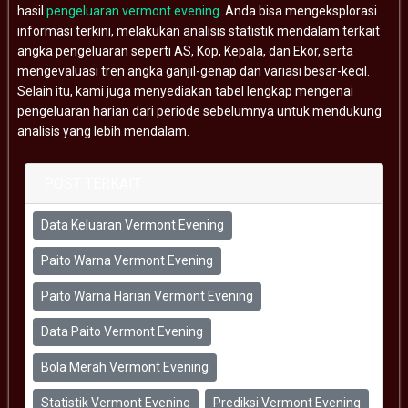
hasil
pengeluaran vermont evening
. Anda bisa mengeksplorasi
informasi terkini, melakukan analisis statistik mendalam terkait
angka pengeluaran seperti AS, Kop, Kepala, dan Ekor, serta
mengevaluasi tren angka ganjil-genap dan variasi besar-kecil.
Selain itu, kami juga menyediakan tabel lengkap mengenai
pengeluaran harian dari periode sebelumnya untuk mendukung
analisis yang lebih mendalam.
POST TERKAIT
Data Keluaran Vermont Evening
Paito Warna Vermont Evening
Paito Warna Harian Vermont Evening
Data Paito Vermont Evening
Bola Merah Vermont Evening
Statistik Vermont Evening
Prediksi Vermont Evening