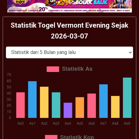
Statistik Togel Vermont Evening Sejak
2026-03-07