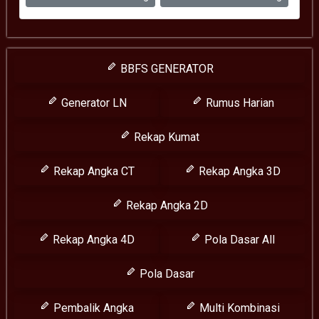
BBFS GENERATOR
Generator LN
Rumus Harian
Rekap Kumat
Rekap Angka CT
Rekap Angka 3D
Rekap Angka 2D
Rekap Angka 4D
Pola Dasar All
Pola Dasar
Pembalik Angka
Multi Kombinasi