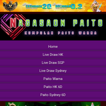
Home
Live Draw HK
Live Draw SGP
Live Draw Sydney
Paito Warna
Paito HK 6D
Paito Sydney 6D