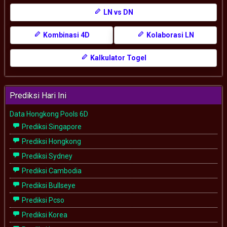
LN vs DN
Kombinasi 4D
Kolaborasi LN
Kalkulator Togel
Prediksi Hari Ini
Data Hongkong Pools 6D
Prediksi Singapore
Prediksi Hongkong
Prediksi Sydney
Prediksi Cambodia
Prediksi Bullseye
Prediksi Pcso
Prediksi Korea