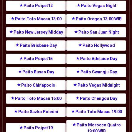
Paito Poipet12
Paito Vegas Night
Paito Toto Macau 13:00
Paito Oregon 13:00 WIB
Paito New Jersey Midday
Paito San Juan Night
Paito Brisbane Day
Paito Hollywood
Paito Poipet15
Paito Adelaide Day
Paito Busan Day
Paito Gwangju Day
Paito Chinapools
Paito Vegas Midnight
Paito Toto Macau 16:00
Paito Chengdu Day
Paito Sazka Poledni
Paito Toto Macau 19:00
Paito Morocco Quatro
Paito Poipet19
19:00 WIB