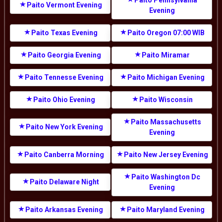
Paito Vermont Evening
Evening
Paito Texas Evening
Paito Oregon 07:00 WIB
Paito Georgia Evening
Paito Miramar
Paito Tennesse Evening
Paito Michigan Evening
Paito Ohio Evening
Paito Wisconsin
Paito Massachusetts
Paito New York Evening
Evening
Paito Canberra Morning
Paito New Jersey Evening
Paito Washington Dc
Paito Delaware Night
Evening
Paito Arkansas Evening
Paito Maryland Evening