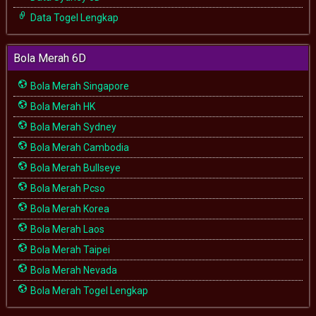
Data Togel Lengkap
Bola Merah 6D
Bola Merah Singapore
Bola Merah HK
Bola Merah Sydney
Bola Merah Cambodia
Bola Merah Bullseye
Bola Merah Pcso
Bola Merah Korea
Bola Merah Laos
Bola Merah Taipei
Bola Merah Nevada
Bola Merah Togel Lengkap