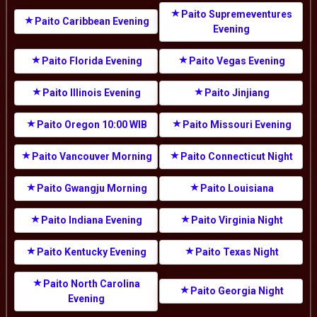
Paito Supremeventures
Paito Caribbean Evening
Evening
Paito Florida Evening
Paito Vegas Evening
Paito Illinois Evening
Paito Jinjiang
Paito Oregon 10:00 WIB
Paito Missouri Evening
Paito Vancouver Morning
Paito Connecticut Night
Paito Gwangju Morning
Paito Louisiana
Paito Indiana Evening
Paito Virginia Night
Paito Kentucky Evening
Paito Texas Night
Paito North Carolina
Paito Georgia Night
Evening