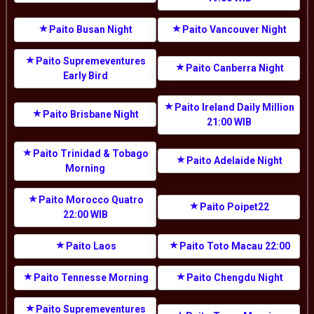
Paito Busan Night
Paito Vancouver Night
Paito Supremeventures
Paito Canberra Night
Early Bird
Paito Ireland Daily Million
Paito Brisbane Night
21:00 WIB
Paito Trinidad & Tobago
Paito Adelaide Night
Morning
Paito Morocco Quatro
Paito Poipet22
22:00 WIB
Paito Laos
Paito Toto Macau 22:00
Paito Tennesse Morning
Paito Chengdu Night
Paito Supremeventures