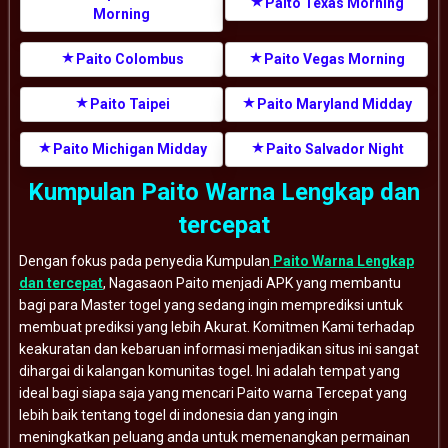
Paito Texas Morning
Morning
Paito Colombus
Paito Vegas Morning
Paito Taipei
Paito Maryland Midday
Paito Michigan Midday
Paito Salvador Night
Kumpulan Paito Warna Lengkap dan
tercepat
Dengan fokus pada penyedia Kumpulan
Paito Warna Lengkap
dan tercepat
, Nagasaon Paito menjadi APK yang membantu
bagi para Master togel yang sedang ingin memprediksi untuk
membuat prediksi yang lebih Akurat. Komitmen Kami terhadap
keakuratan dan kebaruan informasi menjadikan situs ini sangat
dihargai di kalangan komunitas togel. Ini adalah tempat yang
ideal bagi siapa saja yang mencari Paito warna Tercepat yang
lebih baik tentang togel di indonesia dan yang ingin
meningkatkan peluang anda untuk memenangkan permainan