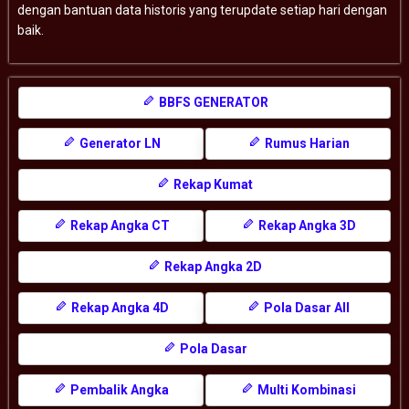
dengan bantuan data historis yang terupdate setiap hari dengan
baik.
BBFS GENERATOR
Generator LN
Rumus Harian
Rekap Kumat
Rekap Angka CT
Rekap Angka 3D
Rekap Angka 2D
Rekap Angka 4D
Pola Dasar All
Pola Dasar
Pembalik Angka
Multi Kombinasi