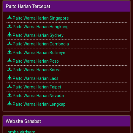
Paito Harian Tercepat
Paito Warna Harian Singapore
Paito Warna Harian Hongkong
Paito Warna Harian Sydney
Paito Warna Harian Cambodia
Paito Warna Harian Bullseye
Paito Warna Harian Pcso
Paito Warna Harian Korea
Paito Warna Harian Laos
Paito Warna Harian Taipei
Paito Warna Harian Nevada
Paito Warna Harian Lengkap
Website Sahabat
Lomba Virdsam