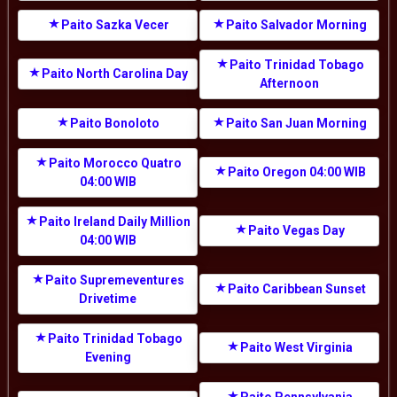
Paito Sazka Vecer
Paito Salvador Morning
Paito Trinidad Tobago
Paito North Carolina Day
Afternoon
Paito Bonoloto
Paito San Juan Morning
Paito Morocco Quatro
Paito Oregon 04:00 WIB
04:00 WIB
Paito Ireland Daily Million
Paito Vegas Day
04:00 WIB
Paito Supremeventures
Paito Caribbean Sunset
Drivetime
Paito Trinidad Tobago
Paito West Virginia
Evening
Paito Pennsylvania