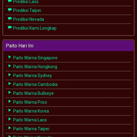
Prediksi Laos
Prediksi Taipei
Prediksi Nevada
Prediksi Kami Lengkap
Paito Hari Ini
Paito Warna Singapore
Paito Warna Hongkong
Paito Warna Sydney
Paito Warna Cambodia
Paito Warna Bullseye
Paito Warna Pcso
Paito Warna Korea
Paito Warna Laos
Paito Warna Taipei