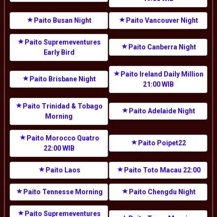
Paito Busan Night
Paito Vancouver Night
Paito Supremeventures
Paito Canberra Night
Early Bird
Paito Ireland Daily Million
Paito Brisbane Night
21:00 WIB
Paito Trinidad & Tobago
Paito Adelaide Night
Morning
Paito Morocco Quatro
Paito Poipet22
22:00 WIB
Paito Laos
Paito Toto Macau 22:00
Paito Tennesse Morning
Paito Chengdu Night
Paito Supremeventures