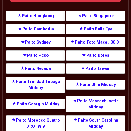
Paito Hongkong
Paito Singapore
Paito Cambodia
Paito Bulls Eye
Paito Sydney
Paito Toto Macau 00:01
Paito Pcso
Paito Korea
Paito Nevada
Paito Taiwan
Paito Trinidad Tobago
Paito Ohio Midday
Midday
Paito Massachusetts
Paito Georgia Midday
Midday
Paito Morocco Quatro
Paito South Carolina
01:01 WIB
Midday