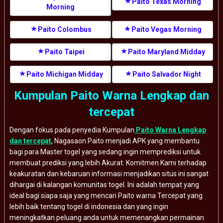
Paito Texas Morning
Morning
Paito Colombus
Paito Vegas Morning
Paito Taipei
Paito Maryland Midday
Paito Michigan Midday
Paito Salvador Night
Kumpulan Paito Warna Lengkap dan
tercepat
Dengan fokus pada penyedia Kumpulan
Paito Warna Lengkap
dan tercepat
, Nagasaon Paito menjadi APK yang membantu
bagi para Master togel yang sedang ingin memprediksi untuk
membuat prediksi yang lebih Akurat. Komitmen Kami terhadap
keakuratan dan kebaruan informasi menjadikan situs ini sangat
dihargai di kalangan komunitas togel. Ini adalah tempat yang
ideal bagi siapa saja yang mencari Paito warna Tercepat yang
lebih baik tentang togel di indonesia dan yang ingin
meningkatkan peluang anda untuk memenangkan permainan