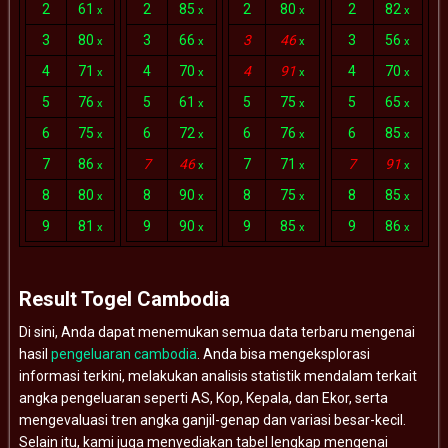
2
61
2
85
2
80
2
82
x
x
x
x
3
80
3
66
3
46
3
56
x
x
x
x
4
71
4
70
4
91
4
70
x
x
x
x
5
76
5
61
5
75
5
65
x
x
x
x
6
75
6
72
6
76
6
85
x
x
x
x
7
86
7
46
7
71
7
91
x
x
x
x
8
80
8
90
8
75
8
85
x
x
x
x
9
81
9
90
9
85
9
86
x
x
x
x
Result Togel Cambodia
Di sini, Anda dapat menemukan semua data terbaru mengenai
hasil
pengeluaran cambodia
. Anda bisa mengeksplorasi
informasi terkini, melakukan analisis statistik mendalam terkait
angka pengeluaran seperti AS, Kop, Kepala, dan Ekor, serta
mengevaluasi tren angka ganjil-genap dan variasi besar-kecil.
Selain itu, kami juga menyediakan tabel lengkap mengenai