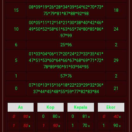
08*09*19*26*28*34*39*54*62*70*73*
15
18
75*79*81*87*88*92*98
00*05*11*12*14*21*30*38*40*42*46*
10
49*50*52*58*61*63*65*74*80*85*86*
24
97*99
6
25*96
2
01*03*04*06*17*20*24*27*33*35*41*
5
47*51*53*60*64*66*67*68*69*71*72*
29
78*89*90*91*93*94*95
1
57*76
2
07*10*13*15*16*18*22*23*29*32*36*
0
21
37*44*45*48*55*59*77*82*83*84
As
Kop
Kepala
Ekor
0
90
0
80
0
81
0
40
x
x
x
x
1
50
1
90
1
70
1
90
x
x
x
x