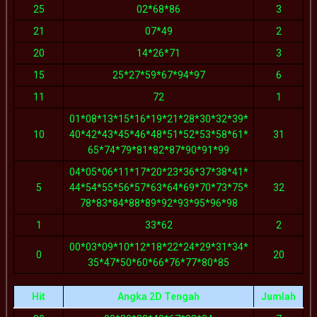
25
02*68*86
3
21
07*49
2
20
14*26*71
3
15
25*27*59*67*94*97
6
11
72
1
01*08*13*15*16*19*21*28*30*32*39*
10
40*42*43*45*46*48*51*52*53*58*61*
31
65*74*79*81*82*87*90*91*99
04*05*06*11*17*20*23*36*37*38*41*
5
44*54*55*56*57*63*64*69*70*73*75*
32
78*83*84*88*89*92*93*95*96*98
1
33*62
2
00*03*09*10*12*18*22*24*29*31*34*
0
20
35*47*50*60*66*76*77*80*85
Hit
Angka 2D Tengah
Jumlah