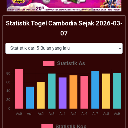
Statistik Togel Cambodia Sejak 2026-03-
07