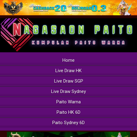
Home
Live Draw HK
Live Draw SGP
Live Draw Sydney
Paito Warna
Paito HK 6D
Paito Sydney 6D