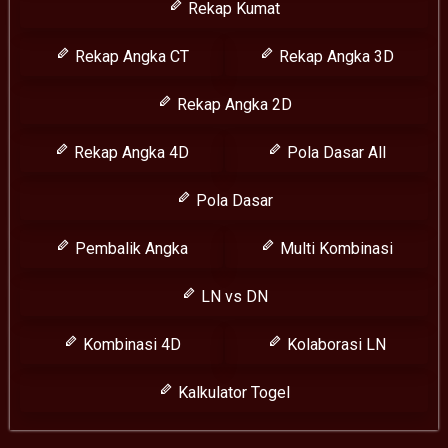
Rekap Kumat
Rekap Angka CT
Rekap Angka 3D
Rekap Angka 2D
Rekap Angka 4D
Pola Dasar All
Pola Dasar
Pembalik Angka
Multi Kombinasi
LN vs DN
Kombinasi 4D
Kolaborasi LN
Kalkulator Togel