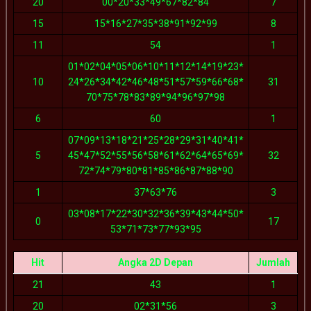
20
00*20*33*49*67*82*84
7
15
15*16*27*35*38*91*92*99
8
11
54
1
01*02*04*05*06*10*11*12*14*19*23*
10
24*26*34*42*46*48*51*57*59*66*68*
31
70*75*78*83*89*94*96*97*98
6
60
1
07*09*13*18*21*25*28*29*31*40*41*
5
45*47*52*55*56*58*61*62*64*65*69*
32
72*74*79*80*81*85*86*87*88*90
1
37*63*76
3
03*08*17*22*30*32*36*39*43*44*50*
0
17
53*71*73*77*93*95
Hit
Angka 2D Depan
Jumlah
21
43
1
20
02*31*56
3