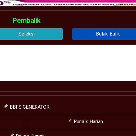
Pembalik
Seleksi
Bolak-Balik
BBFS GENERATOR
Rumus Harian