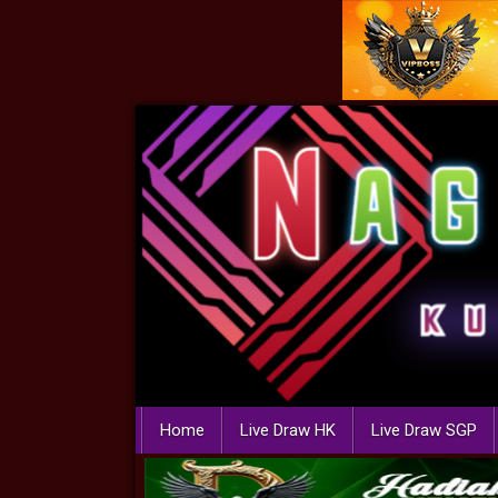
Home
Live Draw HK
Live Draw SGP