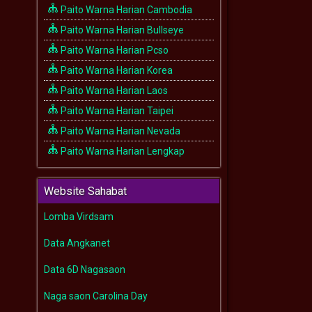
Paito Warna Harian Cambodia
Paito Warna Harian Bullseye
Paito Warna Harian Pcso
Paito Warna Harian Korea
Paito Warna Harian Laos
Paito Warna Harian Taipei
Paito Warna Harian Nevada
Paito Warna Harian Lengkap
Website Sahabat
Lomba Virdsam
Data Angkanet
Data 6D Nagasaon
Naga saon Carolina Day