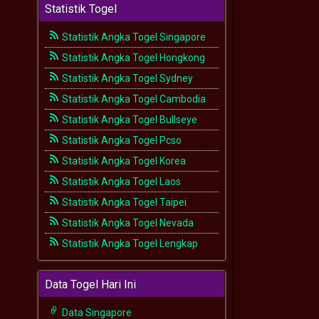
Statistik Togel
Statistik Angka Togel Singapore
Statistik Angka Togel Hongkong
Statistik Angka Togel Sydney
Statistik Angka Togel Cambodia
Statistik Angka Togel Bullseye
Statistik Angka Togel Pcso
Statistik Angka Togel Korea
Statistik Angka Togel Laos
Statistik Angka Togel Taipei
Statistik Angka Togel Nevada
Statistik Angka Togel Lengkap
Data Togel Hari Ini
Data Singapore