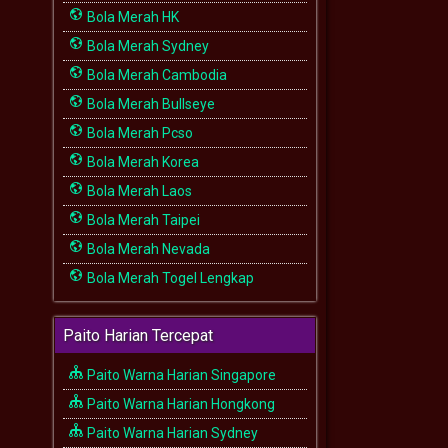
Bola Merah HK
Bola Merah Sydney
Bola Merah Cambodia
Bola Merah Bullseye
Bola Merah Pcso
Bola Merah Korea
Bola Merah Laos
Bola Merah Taipei
Bola Merah Nevada
Bola Merah Togel Lengkap
Paito Harian Tercepat
Paito Warna Harian Singapore
Paito Warna Harian Hongkong
Paito Warna Harian Sydney