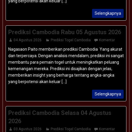
yang berpotensi akan keluar [...]
Selengkapnya
Prediksi Cambodia Rabu 05 Agustus 2026
04 Agustus 2026
Prediksi Togel Cambodia
Komentar
Nagasaon Paito memberikan prediksi Cambodia Yang akurat
dan terpercaya. Dengan analisis mendalam, prediksi ini sangat
membantu para pemain togel untuk meningkatkan peluang
kemenangan mereka. Prediksi ini disajikan dengan jelas,
memberikan insight yang berharga tentang angka-angka
yang berpotensi akan keluar [...]
Selengkapnya
Prediksi Cambodia Selasa 04 Agustus
2026
03 Agustus 2026
Prediksi Togel Cambodia
Komentar