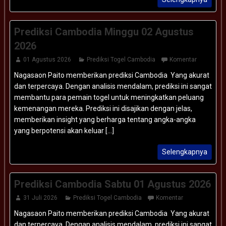
Prediksi Cambodia Minggu 02 Agustus
2026
01 Agustus 2026
Prediksi Togel Cambodia
Komentar
Nagasaon Paito memberikan prediksi Cambodia Yang akurat
dan terpercaya. Dengan analisis mendalam, prediksi ini sangat
membantu para pemain togel untuk meningkatkan peluang
kemenangan mereka. Prediksi ini disajikan dengan jelas,
memberikan insight yang berharga tentang angka-angka
yang berpotensi akan keluar [...]
Selengkapnya
Prediksi Cambodia Sabtu 01 Agustus 2026
31 Juli 2026
Prediksi Togel Cambodia
Komentar
Nagasaon Paito memberikan prediksi Cambodia Yang akurat
dan terpercaya. Dengan analisis mendalam, prediksi ini sangat