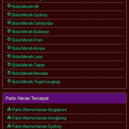
Bola Merah HK
Bola Merah Sydney
Bola Merah Cambodia
Bola Merah Bullseye
Bola Merah Pcso
Bola Merah Korea
Bola Merah Laos
Bola Merah Taipei
Bola Merah Nevada
Bola Merah Togel Lengkap
Paito Harian Tercepat
Paito Warna Harian Singapore
Paito Warna Harian Hongkong
Paito Warna Harian Sydney