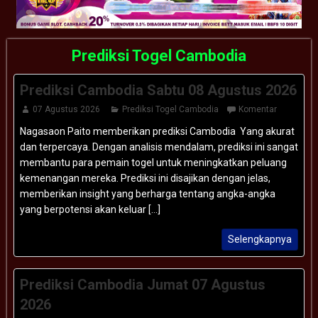
Prediksi Togel Cambodia
Prediksi Cambodia Sabtu 08 Agustus 2026
07 Agustus 2026
Prediksi Togel Cambodia
Komentar
Nagasaon Paito memberikan prediksi Cambodia Yang akurat
dan terpercaya. Dengan analisis mendalam, prediksi ini sangat
membantu para pemain togel untuk meningkatkan peluang
kemenangan mereka. Prediksi ini disajikan dengan jelas,
memberikan insight yang berharga tentang angka-angka
yang berpotensi akan keluar [...]
Selengkapnya
Prediksi Cambodia Jumat 07 Agustus
2026