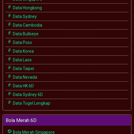
Data Hongkong
Data Sydney
Data Cambodia
Data Bullseye
Data Pcso
Data Korea
Data Laos
Data Taipei
Data Nevada
Data HK 6D
Data Sydney 6D
Data Togel Lengkap
Bola Merah 6D
Bola Merah Singapore