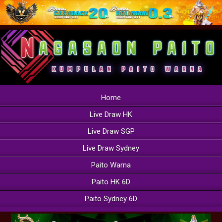
Home
Live Draw HK
Live Draw SGP
Live Draw Sydney
Paito Warna
Paito HK 6D
Paito Sydney 6D