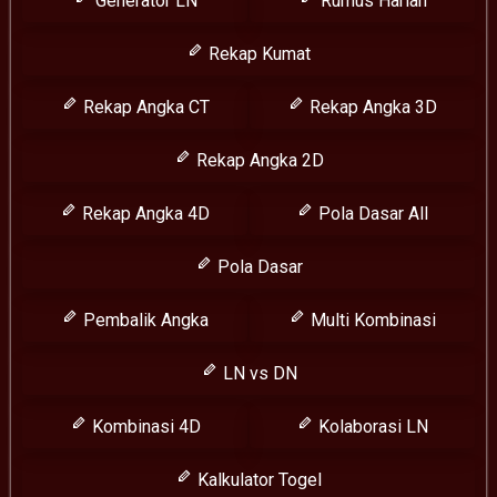
Generator LN
Rumus Harian
Rekap Kumat
Rekap Angka CT
Rekap Angka 3D
Rekap Angka 2D
Rekap Angka 4D
Pola Dasar All
Pola Dasar
Pembalik Angka
Multi Kombinasi
LN vs DN
Kombinasi 4D
Kolaborasi LN
Kalkulator Togel