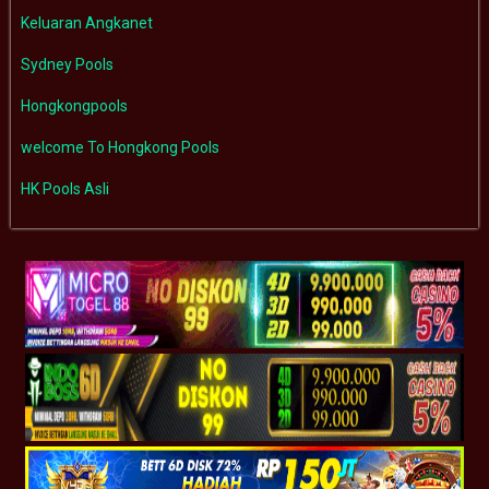
Keluaran Angkanet
Sydney Pools
Hongkongpools
welcome To Hongkong Pools
HK Pools Asli