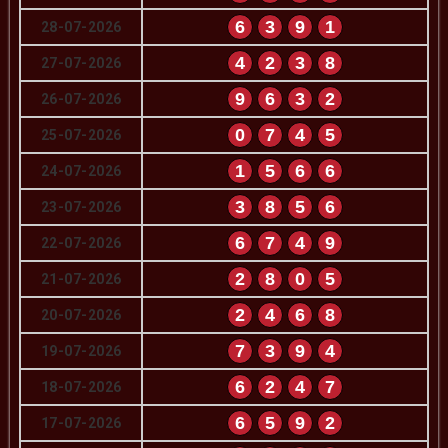
6
3
9
1
28-07-2026
4
2
3
8
27-07-2026
9
6
3
2
26-07-2026
0
7
4
5
25-07-2026
1
5
6
6
24-07-2026
3
8
5
6
23-07-2026
6
7
4
9
22-07-2026
2
8
0
5
21-07-2026
2
4
6
8
20-07-2026
7
3
9
4
19-07-2026
6
2
4
7
18-07-2026
6
5
9
2
17-07-2026