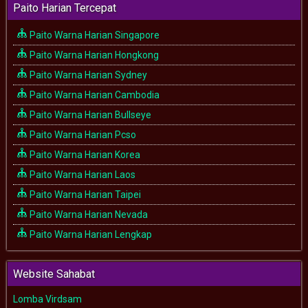
Paito Harian Tercepat
Paito Warna Harian Singapore
Paito Warna Harian Hongkong
Paito Warna Harian Sydney
Paito Warna Harian Cambodia
Paito Warna Harian Bullseye
Paito Warna Harian Pcso
Paito Warna Harian Korea
Paito Warna Harian Laos
Paito Warna Harian Taipei
Paito Warna Harian Nevada
Paito Warna Harian Lengkap
Website Sahabat
Lomba Virdsam