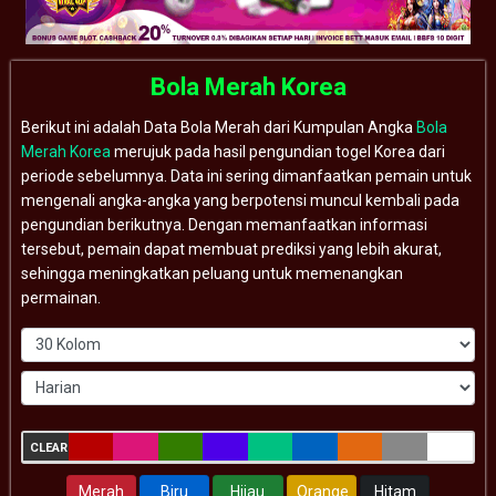
Bola Merah Korea
Berikut ini adalah Data Bola Merah dari Kumpulan Angka
Bola
Merah Korea
merujuk pada hasil pengundian togel Korea dari
periode sebelumnya. Data ini sering dimanfaatkan pemain untuk
mengenali angka-angka yang berpotensi muncul kembali pada
pengundian berikutnya. Dengan memanfaatkan informasi
tersebut, pemain dapat membuat prediksi yang lebih akurat,
sehingga meningkatkan peluang untuk memenangkan
permainan.
CLEAR
Merah
Biru
Hijau
Orange
Hitam