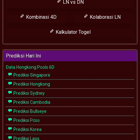
LN vs DN
Kombinasi 4D
Kolaborasi LN
Kalkulator Togel
Prediksi Hari Ini
Data Hongkong Pools 6D
Prediksi Singapore
Prediksi Hongkong
Prediksi Sydney
Prediksi Cambodia
Prediksi Bullseye
Prediksi Pcso
Prediksi Korea
Prediksi Laos