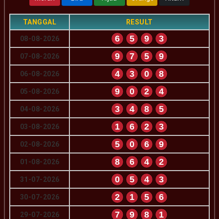
TANGGAL
RESULT
6
5
9
3
08-08-2026
9
7
5
9
07-08-2026
4
3
0
8
06-08-2026
9
0
2
4
05-08-2026
3
4
8
5
04-08-2026
1
6
2
3
03-08-2026
5
0
6
9
02-08-2026
8
6
4
2
01-08-2026
0
5
4
3
31-07-2026
2
1
5
6
30-07-2026
7
9
8
1
29-07-2026