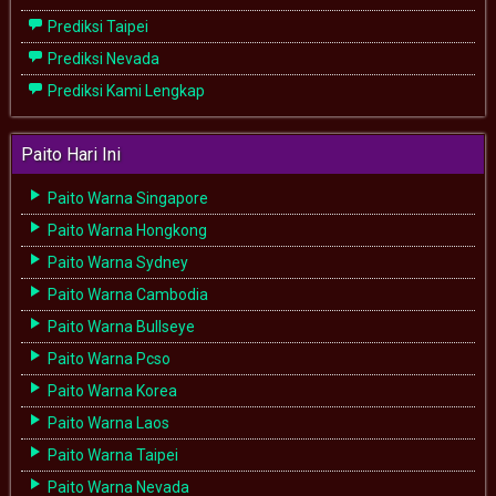
Prediksi Taipei
Prediksi Nevada
Prediksi Kami Lengkap
Paito Hari Ini
Paito Warna Singapore
Paito Warna Hongkong
Paito Warna Sydney
Paito Warna Cambodia
Paito Warna Bullseye
Paito Warna Pcso
Paito Warna Korea
Paito Warna Laos
Paito Warna Taipei
Paito Warna Nevada