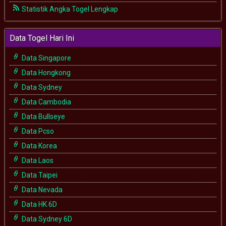
Statistik Angka Togel Lengkap
Data Togel Hari Ini
Data Singapore
Data Hongkong
Data Sydney
Data Cambodia
Data Bullseye
Data Pcso
Data Korea
Data Laos
Data Taipei
Data Nevada
Data HK 6D
Data Sydney 6D