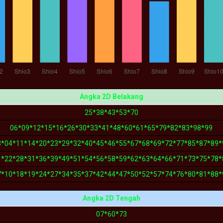
Angka 2D Belakang
25*38*43*53*70
06*09*12*15*16*26*30*33*41*48*60*61*65*79*82*83*98*99
3*04*11*14*20*23*29*32*40*45*46*55*67*68*69*72*77*85*87*89*
1*22*28*31*36*39*49*51*54*56*58*59*62*63*64*66*71*73*75*78*
7*10*18*19*24*27*34*35*37*42*44*47*50*52*57*74*76*80*81*88*
Angka 2D Tengah
07*60*73