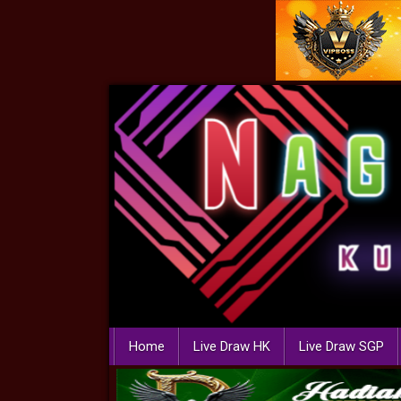
Home
Live Draw HK
Live Draw SGP