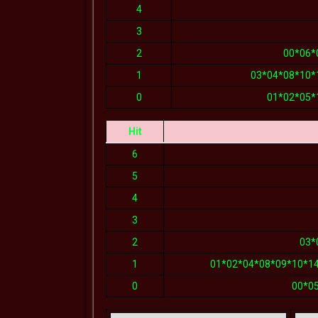
4
3
2
00*06*
1
03*04*08*10*
0
01*02*05*
Hit
6
5
4
3
2
03*
1
01*02*04*08*09*10*1
0
00*0