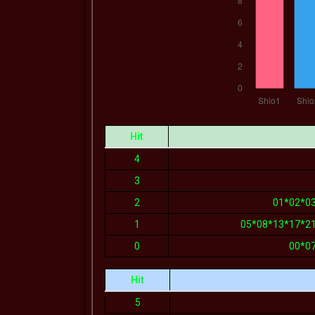
Hit
4
3
2
01*02*0
1
05*08*13*17*2
0
00*0
Hit
5