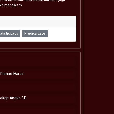
ebih mendalam.
atistik Laos
Prediksi Laos
Rumus Harian
ekap Angka 3D