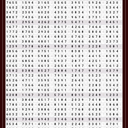
7
6
5
5
1
1
5
9
4
4
3
1
6
5
2
0
5
6
5
2
3
9
5
1
6
5
9
2
6
8
2
4
3
0
3
1
6
0
2
2
0
2
2
5
7
6
3
9
7
7
4
3
0
6
6
8
0
7
9
7
1
1
9
5
5
5
3
4
4
8
3
4
7
2
9
2
3
0
9
9
6
0
2
0
2
4
3
5
6
2
0
8
3
4
7
1
7
0
3
3
5
3
2
7
9
8
8
0
7
7
7
4
3
6
9
2
0
4
5
9
6
0
3
2
5
9
6
7
4
2
3
7
3
1
4
0
4
9
9
9
1
4
0
1
1
2
9
5
4
9
4
2
6
2
8
8
7
7
5
3
5
4
7
1
8
6
1
9
7
7
0
4
5
1
6
1
6
7
7
5
3
9
5
0
5
2
2
6
0
6
0
6
1
7
8
4
2
6
4
1
7
4
6
4
1
9
6
5
0
5
1
7
7
2
9
8
7
0
5
5
2
9
3
0
3
6
6
3
5
8
7
0
6
8
5
5
8
0
4
4
3
8
1
6
7
1
7
6
9
6
4
1
7
6
4
8
1
4
4
8
6
8
0
3
3
0
7
6
3
9
2
6
7
8
6
9
8
1
8
9
1
6
0
0
0
3
8
8
6
5
4
8
0
1
1
5
4
4
7
2
8
0
4
6
1
6
6
3
4
7
2
3
7
3
1
1
2
3
9
3
7
3
7
8
6
6
3
4
6
1
9
9
3
7
1
8
1
8
7
6
3
2
2
8
1
1
0
8
1
9
2
8
5
6
2
4
7
7
3
1
0
7
5
1
6
7
3
1
1
2
8
3
8
1
9
5
0
1
9
1
1
5
5
4
9
2
0
4
3
7
3
5
8
9
8
5
9
8
5
4
7
1
3
6
9
6
1
2
9
2
4
4
1
5
6
8
5
9
3
3
1
2
2
3
5
6
8
5
6
2
1
0
8
5
4
5
9
3
7
1
2
8
7
7
5
4
2
5
1
6
0
3
9
4
4
5
0
6
5
2
7
5
8
6
5
4
6
1
3
4
2
6
5
4
9
1
4
9
7
7
6
9
1
2
3
3
6
1
2
3
5
5
8
2
1
0
3
8
6
5
8
5
2
7
9
2
8
8
4
3
1
7
4
7
2
9
9
7
4
2
4
3
7
9
7
3
7
1
3
4
5
7
2
2
4
6
5
5
9
5
7
9
1
9
1
2
8
1
5
6
0
5
2
3
5
1
9
9
8
8
8
5
2
6
8
4
7
1
1
2
3
5
9
5
5
9
3
9
1
1
2
6
4
5
9
9
1
6
2
8
5
9
1
9
1
6
9
2
8
1
1
3
6
6
3
4
6
2
5
7
7
3
0
6
6
0
1
4
1
5
2
2
8
3
2
3
5
4
2
6
5
4
6
9
6
1
7
7
9
7
8
1
0
5
5
2
6
1
1
2
7
3
3
8
2
4
6
8
0
8
9
9
7
6
4
0
2
0
8
8
1
1
6
7
4
3
7
2
5
7
5
7
4
1
5
8
0
1
5
6
2
2
4
9
4
1
2
3
3
6
9
8
6
1
7
3
8
4
8
3
4
5
1
7
8
5
1
8
4
3
2
0
3
9
3
7
4
1
8
9
6
5
8
8
7
1
7
8
0
8
3
3
4
0
4
4
8
2
4
6
8
1
9
8
8
5
1
3
2
5
0
4
4
8
3
1
8
6
8
5
2
0
6
2
8
9
2
9
4
4
3
8
8
6
5
4
0
8
5
4
7
7
6
8
5
0
4
3
8
2
1
0
6
7
4
6
0
3
2
5
5
4
1
7
8
0
7
9
7
7
2
2
8
3
2
0
3
8
5
4
6
5
2
5
7
1
0
8
6
5
5
4
3
4
7
7
3
4
8
3
6
9
4
3
7
2
1
4
6
1
4
9
2
8
1
5
8
9
0
9
1
0
7
8
6
3
5
3
4
7
7
3
7
1
8
4
7
5
1
6
8
7
3
2
5
2
2
4
3
7
3
3
0
1
1
4
7
0
1
1