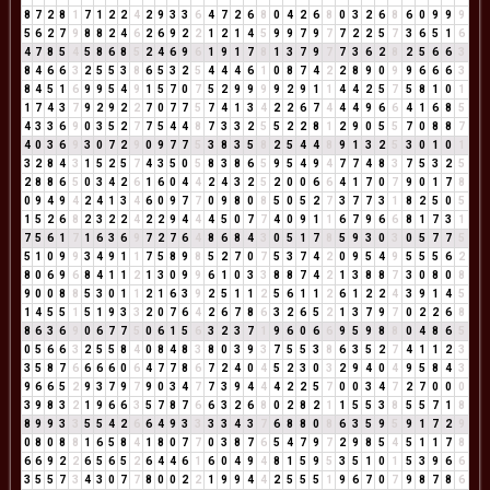
8
7
2
8
1
7
1
2
2
4
2
9
3
3
6
4
7
2
6
8
0
4
2
6
8
0
3
2
6
8
6
0
9
9
9
5
6
2
7
9
8
8
2
4
6
2
6
9
2
2
1
2
1
4
5
9
9
7
9
7
7
2
2
5
7
3
6
5
1
6
4
7
8
5
4
5
8
6
8
5
2
4
6
9
6
1
9
1
7
8
1
3
7
9
7
7
3
6
2
8
2
5
6
6
3
8
4
6
6
3
2
5
5
3
8
6
5
3
2
5
4
4
4
6
1
0
8
7
4
2
2
8
9
0
9
9
6
6
6
3
8
4
5
1
6
9
9
5
4
9
1
5
7
0
7
5
2
9
9
9
9
2
9
1
1
4
4
2
5
7
5
8
1
0
1
1
7
4
3
7
9
2
9
2
2
7
0
7
7
5
7
4
1
3
4
2
2
6
7
4
4
4
9
6
6
4
1
6
8
5
4
3
3
6
9
0
3
5
2
7
7
5
4
4
8
7
3
3
2
5
5
2
2
8
1
2
9
0
5
5
7
0
8
8
7
4
0
3
6
9
3
0
7
2
9
0
9
7
7
5
3
8
3
5
8
2
5
4
4
8
9
1
3
2
5
3
0
1
0
1
3
2
8
4
3
1
5
2
5
7
4
3
5
0
5
8
3
8
6
5
9
5
4
9
4
7
7
4
8
3
7
5
3
2
5
2
8
8
6
5
0
3
4
2
6
1
6
0
4
4
2
4
3
2
5
2
0
0
6
6
4
1
7
0
7
9
0
1
7
8
0
9
4
9
4
2
4
1
3
4
6
0
9
7
7
0
9
8
0
8
5
0
5
2
7
3
7
7
3
1
8
2
5
0
5
1
5
2
6
8
2
3
2
2
4
2
2
9
4
4
4
5
0
7
7
4
0
9
1
1
6
7
9
6
6
8
1
7
3
1
7
5
6
1
7
1
6
3
6
9
7
2
7
6
4
8
6
8
4
3
0
5
1
7
8
5
9
3
0
3
0
5
7
7
5
5
1
0
9
9
3
4
9
1
1
7
5
8
9
8
5
2
7
0
7
5
3
7
4
2
0
9
5
4
9
5
5
5
6
2
8
0
6
9
6
8
4
1
1
2
1
3
0
9
9
6
1
0
3
3
8
8
7
4
2
1
3
8
8
7
3
0
8
0
8
9
0
0
8
8
5
3
0
1
1
2
1
6
3
9
2
5
1
1
2
5
6
1
1
2
6
1
2
2
4
3
9
1
4
5
1
4
5
5
1
5
1
9
3
3
2
0
7
6
4
2
6
7
8
6
3
2
6
5
2
1
3
7
9
7
0
2
2
6
8
8
6
3
6
9
0
6
7
7
5
0
6
1
5
6
3
2
3
7
1
9
6
0
6
6
9
5
9
8
8
0
4
8
6
5
0
5
6
6
3
2
5
5
8
4
0
8
4
8
3
8
0
3
9
3
7
5
5
3
8
6
3
5
2
7
4
1
1
2
3
3
5
8
7
6
6
6
6
0
6
4
7
7
8
6
7
2
4
0
4
5
2
3
0
3
2
9
4
0
4
9
5
8
4
3
9
6
6
5
2
9
3
7
9
7
9
0
3
4
7
7
3
9
4
4
4
2
2
5
7
0
0
3
4
7
2
7
0
0
0
3
9
8
3
2
1
9
6
6
3
5
7
8
7
6
6
3
2
6
8
0
2
8
2
1
1
5
5
3
8
5
5
7
1
8
8
9
9
3
3
5
5
4
2
6
6
4
9
3
3
3
3
4
3
7
6
8
8
0
8
6
3
5
9
5
9
1
7
2
9
0
8
0
8
8
1
6
5
8
4
1
8
0
7
7
0
3
8
7
6
5
4
7
9
7
2
9
8
5
4
5
1
1
7
8
6
6
9
2
2
6
5
6
5
2
6
4
4
6
1
6
0
4
9
4
8
1
5
9
5
3
5
1
0
1
5
3
9
6
6
3
5
5
7
3
4
3
0
7
7
8
0
0
2
2
1
9
9
4
4
2
5
5
5
1
9
6
7
0
7
9
8
7
8
6