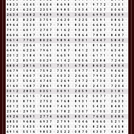
9
8
3
3
6
4
5
4
5
9
8
0
5
4
9
8
6
9
8
8
5
9
0
7
7
9
7
7
2
9
2
3
0
1
1
9
2
2
4
6
6
2
0
2
2
2
3
5
9
5
8
9
8
5
4
3
0
3
4
7
1
4
3
7
1
0
0
6
5
2
2
6
3
4
7
0
6
8
2
1
9
4
3
9
3
9
8
1
6
7
3
6
0
6
6
6
9
9
3
3
8
0
0
9
9
4
1
8
2
1
8
2
2
8
1
3
7
5
9
5
2
6
2
0
2
9
2
2
5
7
6
5
9
1
1
0
8
6
3
9
8
9
6
4
1
3
5
3
0
3
0
0
1
7
8
7
8
1
9
1
8
3
5
6
2
6
6
8
6
5
9
3
2
1
3
7
9
1
3
4
6
0
1
7
8
2
7
0
7
7
0
1
6
2
8
9
3
4
3
7
0
2
0
7
7
7
4
4
6
1
8
6
0
6
6
4
3
8
7
6
9
5
4
9
4
0
4
6
0
6
9
8
6
4
1
7
8
9
8
8
8
4
8
7
6
9
6
1
4
5
7
7
6
3
9
8
0
2
6
8
9
8
9
4
4
9
3
0
1
1
4
4
4
7
2
5
8
4
2
6
0
4
6
3
9
2
0
6
4
1
1
3
6
9
6
9
5
3
6
9
0
7
0
1
1
8
1
6
4
1
5
0
2
9
2
6
4
9
6
6
6
2
2
6
8
7
9
6
1
7
6
1
8
7
6
8
4
1
2
3
3
0
1
7
8
6
3
4
0
4
2
0
1
2
3
3
1
8
4
3
9
1
6
5
2
6
6
5
9
5
1
0
8
5
4
6
1
7
1
8
4
1
6
6
3
4
1
1
2
3
8
5
9
0
9
0
0
2
9
2
4
1
4
2
6
8
0
5
6
2
2
5
8
8
7
7
2
4
6
1
6
8
0
4
4
2
8
1
6
7
1
0
6
1
7
7
0
1
1
2
6
7
8
4
3
8
6
0
2
2
4
9
0
4
4
4
6
7
9
7
1
0
9
4
4
7
5
9
2
2
7
3
9
4
4
0
9
7
7
5
9
3
5
2
7
9
4
6
0
6
1
8
1
4
5
8
6
0
7
7
6
2
6
6
3
4
0
3
2
5
2
6
6
6
3
7
9
9
3
3
5
2
4
8
3
7
3
3
7
1
5
5
6
2
8
4
7
4
5
9
5
2
6
9
6
2
9
7
2
9
0
7
3
0
3
3
0
0
3
3
4
1
6
0
6
1
6
8
7
6
2
8
6
1
7
4
9
8
3
2
7
4
4
0
4
2
4
1
3
4
7
2
0
4
4
3
0
1
2
3
2
8
3
5
8
0
3
5
1
6
3
0
9
1
1
2
0
5
9
5
0
3
8
5
4
3
1
8
1
9
9
4
1
4
5
6
5
1
5
6
7
4
6
8
5
9
5
3
0
3
8
4
5
2
7
5
0
7
7
5
3
2
7
9
7
7
3
3
0
3
8
7
9
1
1
2
7
5
2
7
6
7
6
8
5
8
9
3
1
4
0
8
0
7
7
2
6
3
3
6
4
0
1
2
3
5
5
0
2
2
9
0
0
8
8
7
4
6
3
9
9
1
0
1
1
5
4
2
3
5
8
4
8
1
9
2
3
4
4
8
2
9
7
0
7
5
9
3
0
3
5
7
8
2
1
3
3
0
7
7
4
7
0
5
5
2
2
2
3
5
4
9
2
6
8
5
6
9
1
1
2
7
7
4
2
6
6
6
5
2
8
0
1
4
5
7
6
4
5
9
0
4
8
6
5
6
8
5
0
5
9
6
8
6
5
6
9
3
7
1
2
7
9
9
9
9
0
4
6
1
8
6
6
0
6
5
2
1
9
1
2
7
0
8
8
5
4
3
5
8
9
4
8
8
7
8
5
0
5
5
5
7
6
0
6
8
2
8
6
5
4
4
5
8
4
6
9
1
6
7
5
5
1
6
7
9
8
5
3
8
2
5
2
2
4
0
8
7
0
7
4
3
0
7
7
4
4
2
8
1