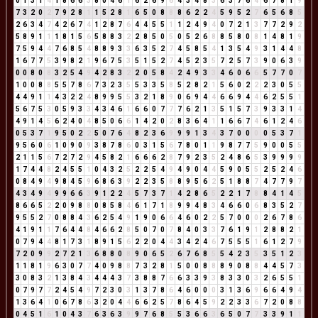
0
1
3
1
4
1
8
6
6
3
8
0
4
6
1
6
2
6
9
6
4
3
4
8
3
6
3
7
6
4
6
7
8
1
9
7
3
2
0
2
7
9
2
8
1
1
5
2
8
1
6
5
0
8
8
8
6
2
2
4
5
9
5
2
7
6
5
6
8
5
2
6
3
4
7
4
2
6
7
4
1
2
8
7
6
4
4
5
5
1
1
2
4
9
4
0
7
2
1
3
7
7
2
9
2
5
8
9
1
1
1
8
1
5
6
5
8
8
3
2
2
8
5
0
5
0
5
2
6
8
8
5
8
0
8
1
4
8
1
9
7
5
9
4
4
7
6
8
5
4
8
8
9
3
3
6
3
5
2
7
4
5
8
5
4
1
3
5
4
9
3
1
4
4
8
1
6
7
7
5
3
9
8
2
1
9
6
7
5
3
5
1
5
2
7
4
5
2
3
5
7
2
5
7
3
9
0
6
3
9
0
0
8
0
8
3
2
5
4
9
4
2
8
3
2
2
0
5
8
4
2
4
9
3
3
4
6
0
6
6
5
7
7
0
7
1
0
0
8
8
5
5
7
8
6
7
3
2
3
5
5
3
3
5
8
5
2
8
2
1
5
6
0
2
2
2
3
0
5
5
4
4
9
1
1
4
3
2
2
4
8
9
9
5
5
3
2
1
8
9
0
6
9
4
4
6
6
9
4
4
6
2
5
5
1
5
6
7
5
3
0
5
9
3
3
4
3
4
6
1
6
6
0
7
7
7
6
2
1
3
5
1
5
7
3
9
3
3
1
4
4
9
1
4
5
6
2
4
0
4
8
5
0
6
6
1
4
2
0
2
8
3
6
4
1
1
6
6
7
4
6
1
2
4
6
0
5
3
7
1
9
5
0
2
2
5
0
7
6
4
8
2
3
6
9
9
9
1
3
4
3
7
0
0
0
0
5
3
7
1
9
5
6
0
6
1
0
9
0
9
3
8
7
8
6
0
3
1
5
6
7
8
0
1
1
9
8
7
7
5
9
0
0
5
5
2
1
1
5
6
7
2
7
2
9
4
5
8
2
1
6
6
6
2
8
7
9
2
3
5
2
4
8
6
5
3
9
9
9
9
1
7
4
4
8
2
4
5
5
1
0
4
3
2
5
2
2
5
4
9
4
9
0
4
4
5
9
0
5
5
2
5
2
4
6
0
8
4
9
4
9
8
4
5
9
6
8
6
3
9
2
2
3
5
8
8
9
5
6
2
5
1
8
8
7
4
7
7
9
7
4
3
4
9
4
9
9
6
6
3
9
1
2
2
4
5
7
3
7
1
4
2
8
6
5
2
2
1
7
8
8
4
1
4
5
8
6
6
5
2
2
0
9
8
8
0
8
5
8
4
6
1
7
1
8
9
9
4
8
3
4
6
6
0
6
8
3
5
2
7
9
5
5
2
7
0
8
8
4
3
6
2
5
4
9
1
9
0
6
6
4
6
0
2
2
5
7
0
0
0
2
6
7
8
6
4
1
9
1
1
7
6
4
4
8
4
6
6
2
8
5
0
7
0
7
8
4
0
3
3
7
6
1
9
1
2
8
8
2
1
0
7
9
4
4
8
1
7
3
1
8
9
1
5
6
2
2
0
4
4
3
4
2
4
6
7
5
5
5
1
6
1
2
7
9
7
2
0
9
9
2
7
2
1
3
6
8
8
0
8
9
0
6
5
2
6
7
6
8
5
5
4
2
3
5
3
5
1
2
3
1
1
8
1
9
6
3
0
7
7
4
0
9
8
8
7
3
2
8
1
5
0
0
8
8
8
9
0
8
8
4
4
5
7
3
3
0
8
3
2
1
3
8
4
3
4
4
4
3
7
3
8
8
7
6
6
3
3
9
3
8
3
3
0
3
2
6
5
5
1
0
7
9
7
7
2
4
5
4
9
7
2
3
0
3
1
3
7
8
6
4
6
0
0
0
3
1
3
6
9
6
6
4
9
4
1
3
6
4
1
0
6
7
8
6
3
2
0
4
4
6
6
2
5
7
8
6
4
5
9
2
2
3
3
6
7
2
0
8
8
0
4
5
1
6
1
0
4
3
7
6
3
6
3
9
9
7
6
8
5
5
3
6
6
3
6
5
0
7
7
3
3
9
1
1