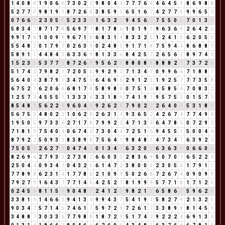
1
4
0
8
8
1
9
0
6
6
7
3
0
2
2
9
8
0
4
4
7
7
7
6
4
4
6
4
5
9
8
6
9
8
8
5
2
7
7
5
9
8
1
9
1
8
7
2
6
8
3
8
5
9
5
6
5
1
6
7
4
2
7
7
5
9
9
6
5
2
0
7
6
6
3
2
3
0
5
5
5
2
3
3
6
1
6
3
2
5
9
4
5
6
2
7
5
5
0
5
7
0
1
3
4
5
8
3
4
7
8
7
1
7
8
5
6
9
7
7
8
1
7
8
6
1
0
1
9
1
9
6
3
6
9
2
6
4
2
6
9
9
1
7
8
1
0
0
9
9
9
6
7
1
8
6
8
3
1
4
8
3
3
2
5
1
2
4
1
5
6
2
0
5
5
5
5
4
8
3
0
1
7
9
7
0
2
6
3
9
0
2
4
8
3
9
1
7
1
8
7
5
9
4
4
8
6
8
8
7
5
8
9
1
1
4
4
8
4
3
6
3
3
6
9
8
1
3
3
6
8
4
2
5
7
2
6
5
6
2
8
9
7
4
2
1
5
2
3
5
5
3
7
7
5
8
7
2
6
8
9
5
6
2
8
8
8
0
8
8
8
8
8
2
1
7
3
7
2
9
5
1
7
4
2
7
9
8
2
1
7
2
0
5
5
9
9
2
9
2
7
1
3
4
7
0
9
9
6
6
7
1
8
8
7
5
6
4
0
4
3
8
7
9
7
3
4
7
5
3
6
4
6
9
6
2
9
1
2
3
1
9
2
5
7
7
7
3
5
8
6
7
5
2
7
6
2
0
6
6
6
8
1
7
8
5
8
9
8
8
0
7
5
1
6
8
5
8
5
4
7
0
8
3
2
1
2
5
7
3
4
5
5
5
1
1
3
3
3
6
3
3
1
8
9
7
4
1
9
1
9
5
7
5
3
0
1
5
7
3
8
5
4
8
3
5
6
2
2
4
9
6
0
4
4
9
2
6
2
8
7
9
0
2
2
2
6
4
0
4
5
3
1
8
9
5
6
7
5
3
4
8
0
2
2
1
0
6
2
8
2
6
3
1
4
9
3
6
5
2
4
2
6
7
4
7
7
4
9
4
1
9
5
0
5
9
7
3
3
6
2
7
1
7
8
7
9
9
2
2
4
7
1
3
4
6
4
7
8
6
0
7
2
9
2
7
1
8
1
9
7
5
4
0
4
0
6
7
4
2
7
3
0
4
4
7
2
5
1
6
9
4
5
5
1
5
0
0
4
4
8
7
9
2
2
5
0
9
3
3
8
3
8
9
8
7
5
6
4
1
9
8
4
8
3
4
7
3
4
7
6
3
9
2
2
7
5
0
5
5
2
6
2
7
9
0
4
7
4
2
0
1
3
4
7
6
3
2
0
2
6
3
6
3
9
0
6
6
0
6
8
2
6
9
6
2
7
9
3
3
2
7
3
8
2
6
6
0
3
3
2
8
3
6
9
5
0
7
0
7
6
5
2
2
4
2
5
0
4
4
0
9
3
4
7
0
4
3
2
5
6
1
4
7
2
3
8
0
0
0
2
3
0
5
5
1
7
9
1
1
7
7
8
9
8
6
2
3
1
4
1
7
7
8
6
2
1
0
9
9
5
0
2
6
8
7
2
6
7
4
0
9
0
9
9
7
9
2
7
9
1
6
4
3
7
7
7
1
4
5
4
2
5
2
7
8
1
9
9
9
5
7
7
1
8
1
7
1
2
3
0
2
4
5
9
8
1
1
5
6
9
0
4
8
3
2
4
1
2
3
9
8
2
1
3
6
5
8
6
5
5
9
6
2
8
3
3
8
1
9
1
4
6
6
3
9
4
1
3
4
9
9
4
3
7
5
4
1
9
1
5
8
2
7
9
2
1
3
2
5
9
0
3
4
7
5
7
1
4
5
7
4
6
1
7
5
9
7
2
9
7
2
6
1
7
3
3
8
9
8
8
1
4
5
9
3
4
8
8
7
3
0
3
3
6
7
7
9
8
8
1
8
7
2
9
5
1
7
4
2
9
2
2
2
4
6
9
1
3
4