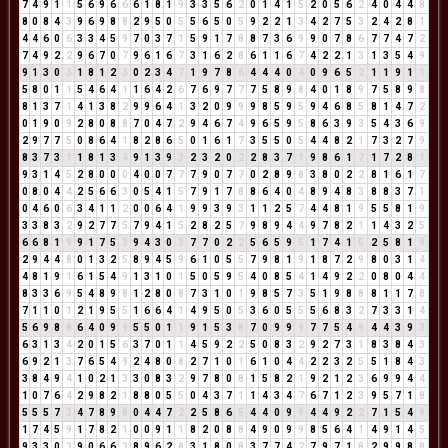
7
4
9
1
1
5
6
9
6
6
6
1
8
1
9
3
3
5
6
2
0
1
4
1
5
2
0
5
6
2
4
0
4
4
8
8
0
8
4
3
9
6
9
8
8
2
9
5
0
5
5
6
5
0
5
9
2
2
1
3
4
2
7
5
3
2
4
2
8
1
4
4
6
0
6
3
3
4
5
9
7
0
3
7
1
5
9
1
7
8
8
7
3
6
9
9
0
7
8
6
7
7
4
7
2
7
4
9
2
2
9
6
7
0
7
9
6
1
6
7
3
1
6
2
8
6
1
1
6
7
4
2
2
1
3
1
3
5
4
9
9
1
3
0
3
1
8
1
2
3
0
2
3
4
7
1
9
7
8
6
4
4
4
0
4
0
9
6
5
2
1
1
9
1
1
5
8
0
1
1
5
4
6
4
1
1
6
4
2
6
7
6
9
7
7
7
5
8
9
8
4
0
1
8
9
7
5
8
9
8
8
1
3
7
1
4
1
3
8
2
9
9
6
4
1
3
2
0
9
9
9
8
5
9
5
9
4
6
8
5
8
1
4
7
2
0
1
9
0
9
2
8
0
8
8
7
0
4
7
2
9
4
6
7
4
9
6
5
9
5
8
6
3
9
3
5
4
3
6
9
2
9
7
7
5
0
8
6
4
1
8
2
8
6
5
0
1
6
1
7
3
5
5
0
5
4
4
8
2
1
7
3
2
7
9
8
3
7
3
1
1
8
1
3
4
9
1
3
9
3
2
3
2
0
2
2
8
3
7
1
9
8
6
1
7
1
7
2
8
1
9
3
1
4
5
2
8
0
0
0
4
0
0
7
7
7
9
0
7
7
0
2
8
9
8
3
8
0
2
2
8
1
6
1
7
0
8
0
4
4
2
5
6
6
3
0
5
4
1
5
7
9
1
7
8
8
6
4
0
4
8
9
4
8
3
8
8
3
7
1
0
4
6
0
6
3
4
1
1
2
0
0
6
4
1
9
9
3
9
3
1
1
2
5
7
4
4
8
1
9
5
5
8
1
9
3
3
8
3
2
9
2
7
7
5
7
9
4
1
5
2
8
2
5
7
9
8
9
4
4
9
7
8
2
1
1
4
3
2
5
6
6
8
1
9
9
1
7
5
3
9
4
3
0
3
7
7
0
2
2
5
6
5
9
5
1
7
4
1
5
2
5
8
1
9
2
9
4
4
8
0
1
3
2
5
8
9
4
5
9
6
1
0
5
5
7
9
8
1
9
1
8
7
2
9
8
0
3
1
4
4
8
1
9
1
6
1
5
4
9
1
3
1
0
1
5
0
5
9
5
4
0
8
5
4
1
4
9
2
2
0
8
0
4
4
8
3
3
6
9
5
4
8
9
8
1
2
8
0
8
7
3
1
0
1
9
8
5
7
3
5
1
9
8
8
8
1
1
7
8
7
1
1
0
1
2
1
9
5
5
1
6
6
4
1
4
9
5
0
5
3
6
0
5
5
5
6
8
3
2
7
3
3
1
4
5
6
9
8
8
6
4
0
9
9
5
5
0
1
1
9
1
5
3
8
7
0
9
9
9
7
7
5
4
9
4
4
3
9
3
6
3
1
3
4
2
0
1
5
6
3
7
0
1
1
4
5
9
2
2
5
0
8
3
2
9
2
7
3
1
8
3
8
4
3
6
9
2
1
3
7
6
5
4
9
2
4
8
0
8
2
7
1
0
1
6
1
0
4
4
2
2
3
2
5
5
1
8
4
3
3
8
4
9
4
1
0
2
1
3
3
0
8
3
2
9
7
8
0
8
1
5
8
2
1
9
2
1
2
3
6
9
9
4
4
1
0
7
6
4
2
9
8
2
1
8
8
0
5
5
0
4
3
7
1
1
4
3
4
7
6
7
1
2
3
9
5
7
1
8
5
5
5
7
3
4
7
8
9
8
0
4
4
7
2
2
5
8
6
5
4
4
0
9
9
4
4
9
2
2
7
1
5
4
9
1
7
4
5
9
1
7
8
2
1
0
0
9
1
1
8
2
0
8
8
4
9
0
9
9
8
5
6
4
1
4
9
1
4
5
9
3
3
0
3
9
0
6
6
3
8
9
6
2
8
3
1
8
0
8
3
7
7
4
2
7
9
7
1
8
2
9
9
8
8