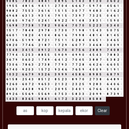
9
0
8
5
4
7
8
3
3
6
4
8
4
1
5
0
8
9
5
5
5
1
4
3
7
8
1
3
0
3
3
6
0
2
2
1
9
5
5
1
4
8
1
6
7
9
4
1
1
2
2
7
0
4
4
6
6
6
7
4
5
9
7
0
7
4
5
6
1
7
9
8
8
2
1
7
5
5
3
8
3
6
1
6
7
1
5
1
5
6
3
0
7
7
5
9
4
8
3
2
0
1
6
2
8
6
9
6
8
5
6
3
1
3
4
9
3
1
4
5
7
9
1
5
6
7
3
9
7
7
7
3
2
5
7
0
4
6
1
7
6
0
6
0
6
9
7
6
7
4
0
2
4
1
5
8
9
2
2
4
9
1
4
8
3
3
8
3
1
4
1
5
9
0
9
1
6
9
8
8
7
7
3
8
2
1
7
8
2
1
9
0
6
4
1
7
0
7
0
7
5
2
2
3
5
0
3
4
0
4
1
5
1
7
8
7
8
4
8
3
2
9
7
8
6
3
7
3
0
3
7
1
9
8
8
1
5
4
3
7
5
0
7
5
3
6
6
0
1
1
1
8
2
0
2
4
1
0
4
4
8
6
1
6
7
7
9
9
8
8
4
8
1
4
5
8
1
4
5
9
6
7
0
6
6
5
1
9
9
9
8
7
2
1
3
7
5
1
1
2
5
2
8
4
3
0
6
5
1
6
3
4
6
5
2
5
8
2
0
2
7
7
4
6
1
2
1
8
7
6
1
7
2
9
2
6
0
7
7
5
3
4
6
8
5
3
0
0
9
9
1
5
4
8
3
3
4
1
5
6
0
9
1
2
3
1
6
7
0
7
0
7
5
6
2
2
8
8
9
8
7
4
0
8
8
7
7
9
4
4
5
2
5
3
8
8
8
5
5
1
5
9
0
9
9
4
9
9
0
9
4
5
4
3
7
7
8
8
3
2
3
6
7
9
7
0
6
0
2
2
1
7
4
9
4
6
4
1
2
3
7
0
4
5
9
3
8
8
7
6
5
3
8
2
1
7
3
0
6
6
7
8
6
3
9
2
7
3
8
2
7
7
9
3
3
7
7
2
8
1
6
4
2
6
8
6
6
0
5
5
6
7
4
0
4
9
2
0
3
3
1
5
7
2
9
9
3
4
6
1
7
6
5
9
5
4
0
0
9
9
5
1
9
1
1
1
0
3
2
5
6
6
7
9
7
9
3
2
6
8
3
9
9
9
9
4
5
8
6
5
8
9
8
5
4
6
8
7
9
7
6
1
5
8
4
2
5
4
3
7
8
5
1
2
3
8
5
2
3
5
8
9
7
0
7
2
7
3
8
2
6
4
8
9
8
9
2
6
0
6
6
0
7
2
9
9
6
5
3
8
2
1
3
2
5
2
3
2
5
7
9
2
8
3
2
6
4
0
6
6
2
6
0
3
3
4
4
3
8
2
9
6
7
1
8
2
0
9
5
5
3
4
0
1
1
6
7
6
6
3
5
9
6
0
6
8
9
2
6
8
5
5
6
9
6
5
5
6
9
6
0
7
5
3
8
5
8
3
3
6
2
0
9
9
9
8
7
3
9
3
1
4
3
3
6
8
3
6
5
2
9
8
4
1
5
6
1
7
2
9
3
2
2
1
3
8
5
8
8
7
Clear