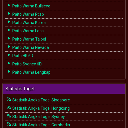
Paito Warna Bullseye
Paito Warna Pcso
Paito Warna Korea
Paito Warna Laos
Paito Warna Taipei
Paito Warna Nevada
Paito HK 6D
Paito Sydney 6D
Paito Warna Lengkap
Statistik Togel
Statistik Angka Togel Singapore
Statistik Angka Togel Hongkong
Statistik Angka Togel Sydney
Statistik Angka Togel Cambodia