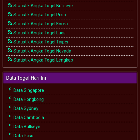
Statistik Angka Togel Bullseye
Statistik Angka Togel Pcso
Statistik Angka Togel Korea
Statistik Angka Togel Laos
Statistik Angka Togel Taipei
Statistik Angka Togel Nevada
Statistik Angka Togel Lengkap
Data Togel Hari Ini
Data Singapore
Data Hongkong
Data Sydney
Data Cambodia
Data Bullseye
Data Pcso