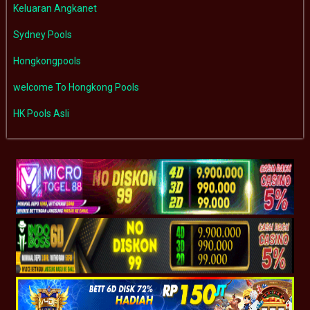
Keluaran Angkanet
Sydney Pools
Hongkongpools
welcome To Hongkong Pools
HK Pools Asli