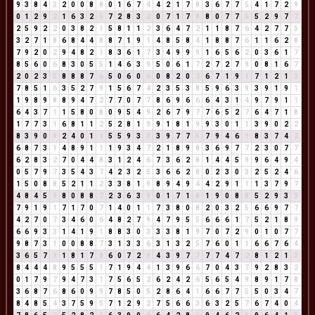
9
3
8
4
3
2
0
0
8
8
0
1
6
7
4
4
2
1
7
8
3
6
7
7
5
4
1
7
2
9
0
1
2
9
2
1
6
3
2
5
7
2
8
3
2
0
7
1
7
8
8
0
7
7
5
5
2
9
7
7
2
5
9
2
2
0
3
8
2
1
5
8
1
1
2
3
6
4
7
2
1
1
8
7
6
4
2
7
7
5
3
2
7
1
8
6
8
4
4
8
8
7
1
9
1
4
8
5
8
4
1
8
8
7
6
1
1
6
2
8
7
9
2
0
2
9
4
8
2
1
8
3
6
1
7
3
4
9
9
9
1
6
5
6
2
0
3
6
1
7
8
5
6
0
6
8
3
0
5
5
1
4
6
3
9
5
0
6
1
7
2
7
2
7
9
0
8
1
6
7
2
0
2
3
5
8
8
8
7
6
5
0
6
0
6
0
8
2
0
2
6
7
1
9
1
7
1
2
1
3
7
8
5
1
6
3
5
2
7
9
1
5
6
7
4
2
3
5
3
8
5
9
6
3
9
3
9
1
9
1
1
9
8
9
8
8
9
4
7
2
7
7
0
7
7
8
6
9
6
6
6
4
3
1
4
9
7
9
1
1
6
4
3
7
1
1
5
8
0
8
0
9
5
4
9
2
6
7
9
7
7
6
5
2
7
6
4
7
1
8
1
7
7
3
1
6
8
1
1
2
5
2
8
1
9
9
1
8
1
9
9
3
0
1
1
3
9
0
2
2
8
3
9
0
9
2
4
0
1
1
5
5
9
3
3
3
9
7
7
5
7
9
4
6
1
8
3
7
4
2
6
8
7
3
1
4
8
9
1
1
1
9
3
4
7
2
1
8
9
8
3
6
9
7
7
2
3
0
7
7
6
2
8
3
2
7
0
4
4
8
3
1
2
4
6
7
3
6
2
8
1
4
4
5
9
9
6
4
9
4
0
5
7
9
7
3
5
4
3
7
4
2
3
2
5
3
6
6
2
8
0
2
3
0
3
2
5
2
4
6
1
5
0
8
8
5
2
1
1
2
3
3
8
1
9
8
9
4
9
4
4
2
9
1
1
1
3
7
9
7
4
8
4
5
9
8
0
8
8
7
2
3
6
3
9
0
1
7
1
8
1
9
0
8
8
5
2
9
3
3
7
9
1
9
1
7
1
7
0
7
1
4
0
1
1
7
3
8
0
8
2
0
3
2
5
6
6
9
7
7
4
2
7
0
7
3
4
6
0
6
4
8
2
7
9
4
7
9
5
5
6
6
6
1
7
5
2
1
8
9
6
6
9
3
3
1
4
1
9
1
8
8
3
0
3
3
3
8
1
9
7
0
7
2
9
0
1
0
7
7
9
8
7
3
1
0
0
8
8
7
3
1
3
3
6
3
1
3
2
5
7
6
0
1
1
6
6
7
6
4
3
6
5
7
3
1
8
1
7
8
6
0
7
2
9
4
3
9
7
7
7
7
4
7
2
8
1
2
1
3
8
4
4
4
8
9
5
5
5
1
7
1
9
4
4
1
3
9
6
6
7
0
4
3
7
9
2
8
3
2
0
1
7
9
7
9
4
7
3
1
7
5
6
5
2
6
2
4
2
6
5
6
5
4
9
8
9
1
7
8
3
6
8
7
6
8
6
0
9
9
7
8
5
0
5
2
8
6
4
1
6
6
7
7
5
5
0
3
4
7
8
4
8
5
4
3
7
5
9
5
7
1
2
9
2
7
5
6
6
3
6
3
2
5
7
6
7
4
0
4