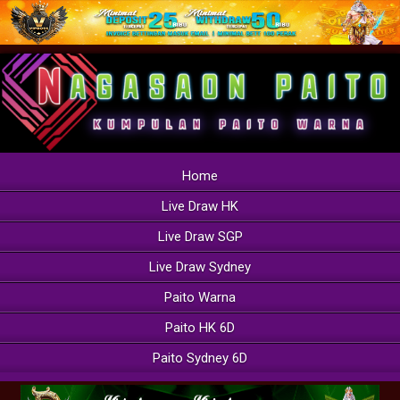
Home
Live Draw HK
Live Draw SGP
Live Draw Sydney
Paito Warna
Paito HK 6D
Paito Sydney 6D