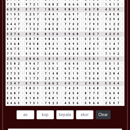
7
1
5
4
9
9
7
2
1
3
9
6
8
2
1
8
6
6
6
3
8
1
3
6
9
1
4
1
3
4
6
3
9
0
9
3
7
7
7
5
1
8
5
4
9
9
8
3
1
4
4
0
7
8
6
4
5
3
4
7
0
1
0
3
3
5
2
5
7
3
0
4
4
1
5
6
6
9
7
7
7
2
3
2
5
6
4
5
8
4
3
1
7
9
7
0
0
7
2
9
5
9
6
2
8
8
7
4
9
4
1
6
6
0
6
7
2
9
4
4
6
4
4
7
2
7
3
3
2
5
7
6
3
2
5
7
7
0
2
2
1
7
9
3
3
5
1
2
2
4
3
4
7
7
5
1
7
2
3
5
0
8
5
8
4
1
0
9
3
3
7
2
0
1
1
9
6
2
0
2
3
2
7
6
4
0
9
7
6
4
8
1
3
6
9
5
9
6
8
5
1
8
5
7
3
4
2
3
0
3
9
1
4
8
3
3
8
7
8
6
9
8
6
1
7
9
4
9
5
5
5
2
1
5
6
X
X
X
X
X
1
3
6
8
5
7
0
5
8
4
4
8
2
1
3
6
9
9
3
3
1
7
4
3
7
5
1
4
7
2
4
6
7
5
3
7
9
1
8
9
4
7
9
9
9
3
6
5
8
4
8
8
3
1
4
9
6
8
3
2
7
7
1
4
5
9
1
9
9
9
5
4
4
4
8
9
3
4
4
8
5
0
8
1
9
7
1
9
2
2
2
4
9
6
6
2
8
6
6
3
1
8
1
0
1
4
4
4
1
5
6
5
6
1
7
3
6
3
0
3
3
5
8
2
1
5
9
4
7
2
5
3
9
1
1
4
6
4
0
4
1
5
3
8
2
5
0
1
3
4
0
5
7
5
3
0
1
6
2
8
5
3
5
2
7
6
5
7
6
4
0
3
9
4
4
5
6
4
2
6
2
7
3
3
6
1
0
6
7
4
7
1
4
8
3
9
3
1
9
1
3
3
3
8
2
6
2
8
4
3
8
8
9
9
9
5
1
7
3
1
2
3
7
6
4
7
5
9
0
9
7
0
6
6
3
5
1
1
5
6
1
3
4
7
2
0
7
9
9
9
5
6
6
2
8
4
0
7
0
7
2
9
5
8
4
5
3
4
4
8
0
2
1
7
8
9
8
3
1
4
3
8
1
2
3
7
4
2
9
2
1
0
4
8
3
5
1
9
5
5
1
6
8
7
6
9
4
1
6
7
2
4
7
5
3
2
4
5
4
9
8
7
7
3
1
5
6
0
4
4
8
3
9
9
9
0
1
8
9
8
7
6
8
1
9
9
6
3
5
8
2
0
3
9
3
9
4
4
1
5
4
4
6
3
9
9
7
3
1
4
7
9
2
3
5
4
5
3
6
9
5
9
6
4
1
2
5
0
7
7
Clear