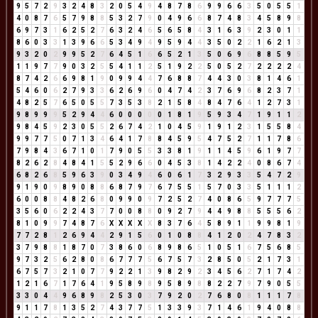
9
5
7
2
9
3
2
4
8
3
2
0
5
4
9
4
8
7
8
6
9
9
6
6
3
5
0
5
5
1
4
0
8
7
6
5
7
9
8
8
5
3
2
7
9
0
4
9
6
6
8
7
4
8
3
4
5
8
9
8
6
9
7
3
1
6
2
5
2
7
6
3
2
4
6
5
6
5
8
4
3
1
6
3
9
2
3
0
1
1
8
6
0
3
3
1
3
9
6
6
5
3
4
9
4
9
5
9
4
4
3
5
0
2
2
1
6
2
1
3
9
3
2
0
2
9
9
5
2
7
6
4
5
1
6
6
5
2
1
3
5
0
6
9
6
8
8
5
9
5
1
1
9
7
7
9
0
3
2
5
5
4
1
1
2
5
1
9
2
2
5
0
5
2
7
2
2
2
2
4
8
7
4
2
6
6
9
8
1
9
0
9
9
4
4
7
6
8
8
7
4
4
3
0
3
8
1
4
6
1
5
4
6
0
6
2
7
9
3
3
6
2
6
9
6
0
4
7
4
2
3
7
6
9
6
8
2
3
7
1
4
8
2
5
7
6
5
0
5
5
7
3
5
3
8
2
1
5
8
4
8
4
7
6
4
1
2
7
3
1
9
8
9
9
9
5
2
9
4
4
6
0
0
0
0
0
1
8
1
9
5
9
3
4
7
1
9
1
1
2
9
8
4
5
9
2
3
0
5
5
2
6
7
4
2
1
0
4
5
9
1
9
1
2
3
1
5
5
8
4
9
9
7
7
5
0
7
1
3
4
6
4
1
7
8
8
4
5
9
5
4
7
5
2
7
1
1
7
8
6
7
9
8
4
3
6
7
1
0
1
7
9
0
5
5
3
3
8
1
9
1
1
4
5
9
6
1
9
7
7
8
2
6
2
8
4
8
4
1
5
5
2
9
6
6
0
4
5
3
8
1
4
2
2
4
0
8
6
7
4
6
8
2
6
8
5
9
6
3
9
0
3
4
9
4
6
0
6
1
7
3
2
9
3
3
5
4
7
2
9
9
1
9
0
9
8
9
0
8
8
6
8
7
9
7
6
7
5
5
1
5
7
0
3
3
5
1
1
1
2
6
0
0
8
8
4
8
2
6
8
0
9
9
0
9
7
2
5
2
7
4
0
8
6
5
9
7
7
7
5
3
5
6
0
6
2
2
4
3
7
7
0
0
8
8
0
9
2
7
9
4
4
9
8
8
5
5
5
6
2
8
1
0
9
9
7
4
8
7
6
X
X
X
X
X
8
3
7
6
4
5
8
9
1
1
9
9
8
1
9
7
7
2
8
1
2
6
9
4
4
2
9
1
5
6
0
1
0
8
8
4
1
2
0
2
4
7
8
3
2
3
7
9
8
8
1
8
7
0
7
3
8
6
0
6
8
9
8
6
5
1
0
5
1
6
7
5
6
8
5
9
7
3
2
5
6
2
8
0
8
6
7
7
7
5
6
7
5
7
3
2
8
5
0
5
2
1
7
3
1
6
7
5
7
3
2
1
0
7
7
9
2
2
1
3
9
8
2
9
2
3
4
5
6
2
7
1
7
4
2
1
2
1
6
7
1
7
6
4
1
9
5
8
9
8
9
5
8
9
8
8
2
2
7
9
7
9
0
5
5
3
3
0
4
4
9
6
8
9
8
2
5
3
0
3
7
9
2
0
2
7
6
8
0
8
1
1
1
7
8
9
1
1
7
8
1
3
5
2
7
4
3
7
7
5
1
3
3
9
3
7
1
4
6
1
9
4
0
8
8