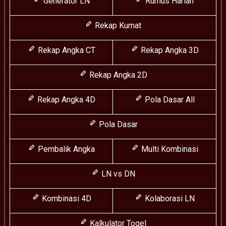
Generator LN
Rumus Harian
Rekap Kumat
Rekap Angka CT
Rekap Angka 3D
Rekap Angka 2D
Rekap Angka 4D
Pola Dasar All
Pola Dasar
Pembalik Angka
Multi Kombinasi
LN vs DN
Kombinasi 4D
Kolaborasi LN
Kalkulator Togel