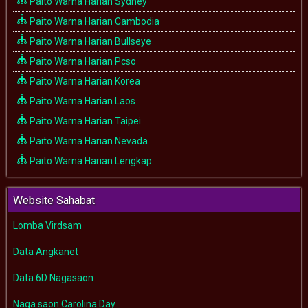
Paito Warna Harian Sydney
Paito Warna Harian Cambodia
Paito Warna Harian Bullseye
Paito Warna Harian Pcso
Paito Warna Harian Korea
Paito Warna Harian Laos
Paito Warna Harian Taipei
Paito Warna Harian Nevada
Paito Warna Harian Lengkap
Website Sahabat
Lomba Virdsam
Data Angkanet
Data 6D Nagasaon
Naga saon Carolina Day