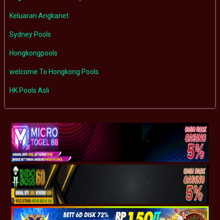
Keluaran Angkanet
Sydney Pools
Hongkongpools
welcome To Hongkong Pools
HK Pools Asli