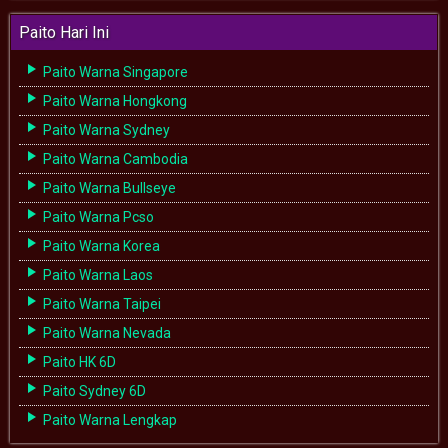
Paito Hari Ini
Paito Warna Singapore
Paito Warna Hongkong
Paito Warna Sydney
Paito Warna Cambodia
Paito Warna Bullseye
Paito Warna Pcso
Paito Warna Korea
Paito Warna Laos
Paito Warna Taipei
Paito Warna Nevada
Paito HK 6D
Paito Sydney 6D
Paito Warna Lengkap