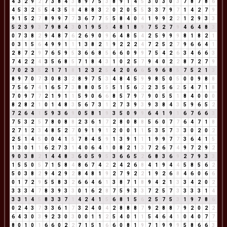
4
3
2
9
2
7
3
8
4
3
8
9
7
5
3
8
9
1
4
5
3
0
3
0
3
7
8
7
8
6
4
5
3
2
5
5
4
3
5
8
4
8
8
3
2
0
2
0
5
5
3
3
7
9
7
1
4
2
7
9
9
1
5
2
7
8
9
9
7
7
3
6
7
7
5
5
8
4
0
4
1
9
9
2
2
1
2
9
3
3
5
2
3
9
3
7
9
8
4
3
0
1
9
5
5
4
8
1
8
9
7
5
2
7
9
4
6
4
8
3
0
7
3
8
2
9
4
8
7
6
2
6
9
0
9
6
4
8
5
4
2
5
9
9
9
8
1
8
2
1
0
3
1
5
6
4
9
9
1
1
1
3
8
2
1
9
2
2
2
4
7
2
5
2
7
9
6
6
4
1
2
8
7
2
9
7
6
5
9
5
3
6
6
8
5
6
6
0
9
9
7
5
4
2
6
3
4
6
6
3
7
4
2
2
4
3
5
6
8
5
7
1
8
4
3
1
0
2
5
7
9
4
0
2
2
8
7
2
7
9
7
0
2
3
5
2
1
7
1
8
1
2
3
2
5
4
2
0
6
6
5
9
6
8
5
7
5
2
1
3
8
9
7
0
7
3
0
8
3
2
8
9
7
5
3
4
8
4
5
9
9
8
5
0
5
0
0
9
8
8
7
5
6
7
4
1
6
5
7
3
8
8
0
5
5
5
1
5
6
2
2
3
5
6
2
5
4
7
1
8
7
0
9
7
7
2
1
9
1
1
5
9
0
6
6
8
5
7
9
7
9
0
5
5
1
8
4
0
0
0
8
2
8
2
1
0
1
4
8
3
5
6
7
3
1
2
7
3
9
3
9
3
8
4
3
5
9
6
5
2
7
2
6
4
1
5
9
3
6
9
0
5
8
1
9
3
5
0
9
9
6
4
1
9
1
6
7
6
6
3
7
5
3
2
5
7
8
0
8
8
2
3
6
1
7
2
8
0
8
8
5
6
0
7
7
6
4
7
1
8
2
7
1
2
3
4
8
5
2
7
0
9
1
9
1
2
0
0
1
1
5
3
5
7
3
3
0
2
0
2
2
5
1
4
5
0
0
4
1
5
7
8
4
5
9
1
3
9
1
1
1
9
9
7
7
3
6
4
1
5
1
3
0
1
1
6
2
7
3
1
4
0
6
4
1
0
8
2
1
3
7
2
6
7
4
9
7
2
9
2
9
0
3
8
2
1
4
4
8
3
6
0
5
9
5
3
6
6
5
2
6
8
3
6
9
2
7
9
3
3
1
5
5
0
5
7
1
5
8
4
8
6
7
4
2
2
4
2
6
8
4
1
9
4
4
5
8
5
6
2
5
0
3
8
2
9
4
2
9
2
8
4
8
1
9
2
7
9
2
2
1
9
2
6
8
4
6
0
6
6
0
1
7
2
9
5
5
8
3
2
6
6
4
6
1
3
8
7
1
8
9
4
2
1
3
3
4
2
0
2
3
3
3
4
7
8
3
9
3
3
0
1
6
2
8
7
5
9
3
3
7
2
5
7
3
3
3
3
1
4
3
3
1
4
5
8
3
3
7
1
4
2
4
1
5
6
8
1
5
6
2
5
7
5
3
1
9
7
8
6
0
2
4
3
7
3
3
6
1
7
3
2
4
0
4
2
8
8
8
7
9
2
8
8
7
9
2
0
2
2
6
4
3
0
3
9
2
3
0
3
0
0
1
1
2
5
4
0
1
1
5
4
6
4
1
0
4
0
7
7
8
0
1
0
1
6
6
0
2
2
7
1
5
1
6
6
0
8
1
9
7
1
9
9
9
5
8
6
6
3