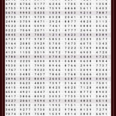
6
7
8
2
1
6
7
6
6
3
5
1
7
7
5
6
2
4
6
1
1
7
0
5
5
8
1
6
3
9
1
3
5
8
4
0
7
5
3
8
9
1
3
4
7
6
7
4
0
4
7
5
9
9
9
6
8
6
8
5
5
6
1
1
2
5
4
0
3
3
5
6
7
6
4
9
9
9
3
3
5
4
3
5
8
1
0
3
9
3
4
4
0
3
3
9
2
1
0
1
7
8
8
7
6
2
7
3
3
6
9
7
3
1
4
9
7
3
9
3
0
3
2
8
1
2
0
4
1
5
0
7
1
5
6
9
6
1
5
6
2
4
9
8
8
3
7
5
9
5
8
4
7
1
8
2
9
2
4
6
8
8
7
7
5
4
8
2
0
2
3
1
1
3
4
9
5
2
2
4
5
0
3
4
7
5
0
9
0
9
7
4
6
1
7
0
7
1
8
9
0
8
8
0
8
0
5
4
6
1
0
2
2
2
4
7
5
6
9
6
2
0
7
1
8
9
4
2
1
3
4
7
7
7
5
2
6
9
6
6
3
9
0
3
3
0
8
4
5
9
4
1
2
8
1
7
0
0
3
3
1
2
1
4
5
0
4
2
3
5
3
5
4
4
8
8
3
8
9
8
6
7
2
0
2
8
1
7
7
5
9
7
8
7
6
5
8
5
3
8
1
8
4
4
8
2
3
3
9
3
2
5
7
7
5
5
1
6
4
1
2
0
8
5
4
3
9
2
9
2
5
7
0
0
0
7
4
7
3
1
6
0
7
5
3
1
3
4
3
7
1
9
6
7
4
3
1
2
4
6
9
2
4
5
9
5
0
8
4
3
7
2
2
2
4
5
7
0
9
9
8
0
8
6
5
4
1
2
9
2
1
1
5
5
1
3
5
1
9
1
9
0
7
2
9
7
9
4
3
7
6
9
0
3
3
4
7
2
0
2
9
7
8
0
8
4
9
0
1
1
8
9
5
1
6
0
7
0
4
4
5
4
7
0
7
6
6
4
4
8
9
7
2
5
7
1
9
5
2
7
2
2
2
5
7
6
3
0
0
0
8
0
5
3
8
0
6
8
8
7
0
6
3
8
2
8
9
8
4
3
9
5
3
0
3
6
1
0
1
1
7
9
9
3
3
8
9
4
6
1
8
7
6
6
3
2
9
9
9
9
7
7
3
7
1
1
7
6
7
4
1
1
8
7
6
9
3
2
3
5
9
5
4
6
1
1
0
5
1
6
3
0
9
9
9
8
3
4
4
8
0
7
5
0
5
0
4
8
5
4
7
4
3
7
1
7
8
6
0
6
3
7
6
8
5
5
6
6
6
3
4
3
0
5
5
2
8
9
6
6
0
0
7
2
9
8
0
4
9
4
2
6
0
5
5
6
3
8
7
6
4
0
8
8
7
0
4
9
6
6
3
6
5
0
5
0
6
2
3
5
4
8
0
9
9
7
3
9
7
7
3
1
6
4
1
9
0
5
3
8
7
5
0
1
1
4
4
1
5
6
4
4
6
3
9
3
8
0
3
3
8
4
2
5
7
6
0
2
5
7
7
1
2
8
1
4
6
8
0
8
6
5
0
4
4
4
9
2
1
3
6
4
4
7
2
6
6
4
1
5
9
4
6
3
9
8
7
7
2
9
8
9
0
3
3
9
4
1
7
8
3
8
0
6
6
8
0
9
2
2
3
0
5
3
8
7
7
3
5
8
5
5
9
1
1
3
8
4
3
7
0
3
2
7
9
2
0
6
1
7
9
5
9
4
4
6
7
1
7
8
0
4
5
3
8
4
8
3
5
8
6
5
1
4
5
5
4
9
3
3
0
5
9
2
2
0
7
0
0
0
1
9
9
5
5
7
1
5
1
6
3
7
6
6
3
3
9
6
8
5
3
6
4
3
7
9
2
7
7
5
5
7
3
0
3
5
2
5
2
7
9
7
8
6
5
8
1
3
9
3
7
2
7
9
7
7
3
7
4
2
6
7
3
9
3
7
5
4
8
3
1
5
3
9
3
4
9
1
4
5
3
8
0
3
3
6
6
9
1
1