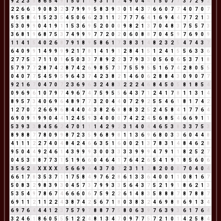
9
2
2
3
5
8
6
5
4
9
1
5
0
1
1
9
3
1
1
2
4
9
0
4
4
1
5
0
7
7
3
7
2
9
2
2
2
6
6
3
9
0
8
3
2
3
7
9
9
9
5
8
3
9
3
0
1
4
3
7
6
6
0
7
7
4
0
7
0
7
9
5
5
8
4
1
5
2
3
5
4
5
0
6
6
2
3
1
1
2
7
7
7
6
4
1
6
9
4
4
7
7
2
1
3
5
3
0
9
9
0
4
1
9
1
1
5
3
6
9
5
2
0
0
0
9
8
2
1
3
7
0
4
8
3
7
5
5
7
3
3
6
8
1
9
6
8
7
5
3
7
4
9
9
9
7
7
2
0
2
0
6
0
8
8
7
0
4
5
9
7
6
9
0
9
1
1
4
1
5
4
0
2
6
8
7
9
1
8
9
5
8
6
1
7
3
8
3
1
4
8
2
3
2
5
4
7
4
3
7
6
4
0
9
9
1
4
9
9
9
9
2
1
7
8
1
4
1
9
1
2
8
4
1
5
1
2
4
1
5
5
6
3
3
6
2
7
7
5
3
7
1
1
0
1
6
5
0
3
3
7
8
9
2
2
3
7
9
3
3
0
5
6
0
6
5
3
7
1
8
5
7
9
7
7
2
8
7
4
2
8
7
4
2
6
9
8
5
7
3
7
5
5
9
5
5
1
6
7
4
2
8
0
5
5
0
4
0
7
7
5
4
5
9
5
9
6
4
3
7
4
2
3
8
2
1
4
6
0
6
2
8
8
4
3
0
9
0
7
7
9
2
1
6
7
0
4
7
0
7
2
3
6
9
6
3
2
4
8
3
2
2
2
4
6
8
4
5
0
5
8
1
8
5
4
0
9
6
9
6
1
0
7
9
7
4
9
6
7
4
7
5
9
5
5
6
4
3
7
1
2
4
1
7
8
1
1
3
1
4
8
9
5
7
3
4
0
6
9
6
4
8
9
7
7
3
2
0
4
4
0
7
2
9
2
5
5
4
6
1
8
1
7
4
2
1
2
7
0
7
2
6
6
9
6
8
4
4
0
4
3
8
2
6
8
8
8
3
2
5
2
4
5
8
4
1
7
7
6
4
6
9
0
9
9
9
9
0
4
4
1
2
4
5
9
3
4
0
0
0
7
4
2
2
4
5
6
8
5
4
6
6
9
1
1
5
3
9
3
3
8
4
5
6
2
4
7
0
1
1
1
4
2
9
2
3
1
4
0
4
4
6
5
3
8
3
3
7
5
3
8
9
8
8
7
7
8
0
9
9
8
7
2
3
5
9
6
8
9
8
1
1
3
6
9
6
8
0
3
3
6
0
4
4
8
4
1
1
1
2
2
7
4
0
4
8
4
2
4
6
6
3
5
1
6
0
0
2
1
3
7
8
3
1
4
8
4
6
2
8
9
5
0
4
4
9
2
4
6
1
4
3
9
9
9
3
0
0
3
3
3
3
9
9
9
4
7
9
1
1
8
2
5
2
7
0
4
5
3
8
8
7
7
3
1
5
1
9
6
6
0
4
6
4
1
7
6
4
2
6
5
4
1
9
1
8
5
6
0
6
3
5
6
2
8
X
X
X
X
X
5
6
6
9
6
4
3
7
0
7
2
3
1
1
2
8
2
0
0
0
7
0
4
0
4
6
6
1
7
8
3
5
3
7
1
1
7
5
8
4
9
7
6
2
8
6
1
3
3
6
4
0
0
1
1
0
8
1
6
7
5
0
8
3
2
9
8
3
9
3
0
4
5
7
3
7
9
9
3
3
5
6
4
3
7
5
2
1
9
1
8
6
2
1
3
5
3
5
4
9
7
8
6
7
4
6
6
6
0
6
7
5
9
2
2
6
1
4
8
3
5
8
8
8
7
8
7
8
8
7
6
9
1
1
2
1
1
2
2
4
3
8
7
4
2
5
6
7
1
8
0
3
8
3
2
4
6
9
8
8
6
9
1
3
4
6
9
7
6
4
4
4
1
2
3
7
5
7
9
7
8
8
7
7
5
8
0
6
3
9
7
6
3
9
3
6
1
7
6
4
3
2
4
6
1
8
6
0
5
5
5
1
2
2
4
8
1
3
4
7
0
9
7
7
5
7
2
1
0
1
4
2
5
8
4