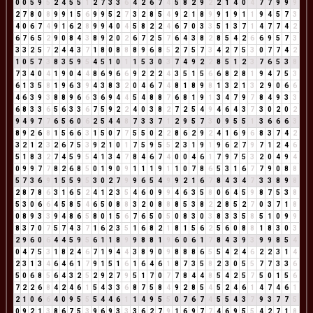
0
0
5
9
5
2
4
5
5
1
2
7
3
3
6
4
2
6
7
4
5
8
2
9
2
2
1
4
0
4
7
7
9
9
9
2
7
8
0
8
9
9
1
5
6
9
9
5
2
7
3
2
8
5
4
9
2
1
8
9
9
1
9
1
1
9
4
5
7
3
4
0
6
7
4
9
1
6
2
8
9
9
4
0
4
5
8
2
2
4
6
7
0
3
3
5
1
3
7
1
4
7
7
4
2
6
7
6
5
2
9
0
8
4
3
8
9
2
0
2
6
7
2
5
7
6
4
3
8
2
8
5
4
2
6
6
9
5
7
3
3
3
2
5
7
2
4
4
3
7
1
8
0
8
8
8
9
6
8
5
2
7
5
7
3
4
2
7
5
3
0
7
7
4
2
1
0
5
7
3
8
3
5
9
5
4
5
1
0
1
1
5
3
0
3
7
4
9
2
2
8
5
1
2
3
7
6
5
3
8
7
3
4
0
4
1
9
0
4
4
8
6
9
6
6
9
2
2
2
4
3
5
1
5
6
6
8
2
8
1
9
4
7
5
3
6
1
3
5
8
1
9
6
3
9
4
3
8
3
2
0
4
6
7
4
8
1
8
9
8
1
3
2
1
3
2
9
0
6
6
4
6
3
9
3
8
8
9
6
6
3
6
9
4
4
5
4
8
8
7
6
8
1
9
1
3
4
7
9
7
8
4
9
3
3
6
8
3
3
6
5
6
3
3
6
7
5
9
2
2
4
0
3
8
2
7
2
5
4
9
4
6
4
3
7
3
0
2
0
2
9
4
9
7
7
6
5
6
0
6
2
5
4
4
8
7
3
3
7
1
2
9
5
7
3
0
9
5
5
1
3
6
6
6
3
8
9
2
6
8
1
5
6
6
3
1
5
0
7
7
5
5
0
2
2
8
6
2
9
2
4
1
6
9
6
8
3
7
4
2
3
2
1
2
3
2
6
7
5
3
9
2
1
0
1
7
5
9
5
5
2
3
1
9
1
9
6
2
7
9
7
1
2
4
6
5
1
8
3
2
7
4
5
9
5
4
1
3
4
7
8
4
6
7
4
0
0
4
6
1
7
9
7
5
3
2
0
4
9
4
0
9
9
7
7
8
2
6
8
5
0
1
9
0
9
1
1
1
9
1
1
0
7
8
6
5
3
1
6
7
7
9
0
8
8
5
7
3
6
9
1
5
5
9
5
3
0
2
7
9
9
6
5
4
9
9
2
1
6
7
8
4
3
4
7
3
3
8
9
8
2
8
7
8
6
3
1
6
5
2
4
1
2
3
5
4
6
0
9
9
4
6
3
5
8
0
6
4
5
9
8
7
5
3
8
5
3
0
6
6
4
5
8
5
4
6
5
0
8
8
3
2
0
8
8
8
5
3
8
2
2
8
5
2
7
0
3
7
1
8
0
8
9
3
3
9
4
8
6
5
8
0
1
5
6
7
6
5
0
5
0
8
3
0
3
8
3
3
5
8
5
1
0
9
9
8
3
7
0
7
5
7
4
3
7
1
6
2
3
5
1
6
8
2
1
8
1
5
6
2
5
6
0
8
8
1
8
3
0
3
2
9
6
0
6
4
4
5
9
5
6
1
1
8
9
9
8
8
1
9
6
0
6
1
7
8
4
3
9
3
9
9
8
5
4
0
4
7
5
3
1
8
2
4
6
7
1
9
4
4
3
8
9
0
9
8
8
8
6
5
5
4
2
4
6
2
2
3
1
4
2
3
1
3
4
6
4
6
1
7
9
1
5
1
6
1
6
4
6
1
8
7
3
5
8
2
3
0
5
5
7
7
3
3
6
5
0
6
8
5
6
4
3
2
5
2
9
2
7
9
5
1
7
0
7
7
8
4
4
8
5
4
2
5
7
5
0
1
5
6
7
2
2
6
8
4
2
4
6
1
5
4
3
3
6
8
7
5
8
4
9
2
8
5
4
5
2
4
6
1
4
7
4
6
1
2
1
0
6
6
4
0
9
5
5
5
4
4
6
1
1
4
9
5
5
0
7
6
7
4
5
5
4
3
7
9
3
7
7
5
0
9
2
1
3
8
6
7
5
3
9
6
9
3
3
3
6
2
7
9
1
6
9
7
7
4
6
9
5
5
4
2
7
1
8