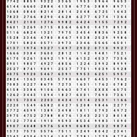
7
7
4
2
6
8
8
5
9
5
9
3
2
2
4
3
3
6
5
2
1
9
5
3
8
0
9
6
4
1
9
6
5
3
8
6
1
4
4
8
6
6
6
0
6
2
8
8
4
3
4
1
5
8
4
6
7
7
6
4
3
8
8
9
8
8
9
7
1
8
1
0
6
8
5
0
8
4
0
4
8
2
1
4
5
2
8
1
4
5
2
0
4
8
3
6
7
2
5
7
1
6
4
3
7
7
8
2
3
5
2
7
6
6
3
8
2
9
0
9
4
6
2
8
1
6
2
7
7
5
6
2
7
4
2
1
3
6
4
1
8
4
2
1
3
2
1
0
0
0
1
2
7
6
4
9
9
8
2
1
6
4
2
4
6
9
1
5
5
1
7
2
9
2
2
9
6
0
1
1
3
2
6
9
6
0
7
1
5
6
8
5
6
4
1
6
6
9
0
9
9
4
7
9
7
8
9
1
8
9
5
1
1
6
7
6
8
2
4
6
1
3
2
1
3
7
9
7
5
3
3
4
5
4
9
8
8
3
6
9
9
2
5
8
4
1
5
2
8
1
3
3
4
6
1
4
7
8
0
8
8
4
6
7
4
9
0
3
8
2
2
5
2
9
2
9
9
8
6
5
1
7
0
1
1
5
8
2
4
6
0
5
7
1
8
3
9
7
3
1
3
3
4
6
1
5
5
6
5
2
6
5
0
1
1
4
1
3
7
1
1
9
7
4
2
9
3
2
7
9
1
4
9
7
7
2
9
3
2
5
0
7
1
0
1
9
9
2
7
9
1
6
6
6
3
3
3
8
4
3
3
6
0
0
0
2
8
1
2
3
1
1
4
2
6
9
4
8
1
9
7
5
2
1
3
6
1
7
0
7
0
2
6
1
7
5
6
9
2
2
1
9
1
6
7
6
1
3
2
5
4
5
3
7
1
7
3
5
6
2
0
9
0
1
1
9
8
0
7
7
4
9
2
7
9
4
8
5
6
2
1
2
2
4
6
3
9
9
2
2
8
9
9
9
9
2
5
2
7
9
8
7
4
1
5
9
0
9
1
1
2
5
3
7
1
7
7
5
1
6
9
0
3
9
3
5
9
2
8
1
4
0
7
5
3
9
9
2
0
2
5
4
6
7
4
6
3
9
1
1
9
9
5
3
8
6
2
5
1
6
5
9
5
7
3
2
8
2
4
6
1
3
6
3
9
0
3
4
5
9
5
7
9
0
9
6
6
0
7
7
6
4
5
3
8
7
9
6
2
8
7
0
8
3
2
0
2
2
7
9
8
6
7
9
7
7
2
7
3
1
1
6
3
1
4
1
7
6
2
8
0
7
8
2
1
6
1
5
8
4
3
3
8
4
3
9
1
0
6
6
5
6
6
3
9
0
7
4
1
5
X
X
X
X
X
6
5
7
5
3
1
2
6
2
8
3
4
4
3
7
1
0
9
4
4
1
8
2
7
9
6
0
0
1
1
7
6
9
0
9
7
3
6
1
7
7
0
1
5
6
7
3
0
4
4
2
2
0
3
3
0
4
3
4
7
1
0
1
4
5
2
5
3
1
4
1
1
6
6
3
2
2
2
0
2
1
5
4
9
4
6
5
8
2
1
0
4
2
7
9
5
2
0
8
8
9
8
4
6
1
2
2
7
7
5
3
7
7
2
9
4
5
9
9
9
1
3
8
9
8
3
4
9
8
8
1
8
1
1
2
0
7
9
3
3
4
9
7
2
9
3
9
7
5
3
4
7
5
2
7
2
7
8
8
7
8
4
7
6
4
1
3
4
3
7
2
2
1
2
3
8
0
1
8
9
4
1
2
2
4
7
7
0
4
4
1
9
1
0
1
9
5
9
3
3
8
5
3
4
7
9
9
8
3
2
1
0
9
0
9
8
9
0
7
7
4
0
4
8
3
5
9
7
6
4
5
4
9
9
9
0
6
8
5
4
2
5
3
2
5
9
8
7
4
2
1
3
7
3
1
7
5
7
5
3
5
5
7
6
4
7
5
1
1
2
3
2
4
9
4
8
0
4
2
6
2
3
4
1
5
2
3
4
3
7
4
3
0
4
4
5
3
1
4
5
1
0
0
7
7
2
2
8
1
9
1
2
2
9
2
8
7
7
6
4