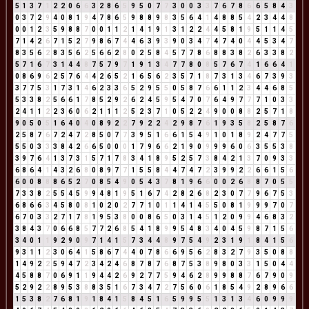
5
1
3
7
1
2
2
0
6
6
3
2
8
6
5
9
5
0
7
7
3
0
0
3
3
7
6
7
8
6
6
5
8
4
3
0
3
7
2
9
4
0
8
1
9
4
7
8
6
5
9
8
8
9
8
3
5
6
4
1
4
8
8
5
4
2
3
4
4
8
0
0
1
2
3
5
9
8
8
7
0
0
1
1
2
1
4
1
9
1
3
1
2
2
4
4
5
8
1
9
5
1
1
4
5
7
1
4
2
6
7
1
5
2
7
9
8
6
7
4
4
6
3
9
3
9
0
3
4
7
4
7
4
0
4
4
5
3
4
7
8
3
5
6
2
8
3
5
6
2
5
6
6
2
8
0
2
5
8
4
5
7
7
8
6
8
8
3
8
2
6
3
3
8
2
5
7
1
6
7
3
1
4
4
8
7
5
7
9
7
1
9
1
3
4
7
7
8
0
8
5
7
6
7
4
1
6
6
4
1
0
8
6
9
6
2
5
7
6
4
4
2
6
5
2
1
6
5
6
2
3
5
7
1
8
7
3
1
3
4
6
7
3
9
3
3
7
7
5
3
1
7
3
1
4
6
2
3
3
6
5
2
9
5
5
0
5
8
7
6
6
1
1
2
3
4
4
6
8
5
5
3
3
8
2
5
6
6
1
7
8
5
2
9
2
6
2
4
5
9
5
4
7
0
7
6
4
9
7
7
7
1
0
3
3
2
4
1
1
2
2
3
6
0
6
2
1
1
1
2
5
2
3
7
1
0
5
2
2
4
9
0
0
8
8
2
5
7
1
8
9
0
5
0
5
1
6
4
0
4
0
8
9
2
2
7
9
2
2
4
2
9
8
7
6
1
9
3
5
8
2
5
8
7
6
2
5
8
7
6
7
2
4
7
2
8
5
0
7
7
3
9
5
1
6
6
1
5
4
9
1
0
1
8
9
2
4
7
7
5
5
5
0
3
3
3
8
4
2
6
6
5
0
0
0
1
7
9
6
6
2
1
9
0
9
9
9
6
0
6
3
5
5
3
8
3
9
7
6
4
1
3
7
3
1
5
7
1
7
8
3
4
1
8
9
5
2
5
7
3
8
4
2
1
3
7
0
9
3
3
6
8
6
4
1
4
3
2
6
8
0
8
9
7
7
1
5
5
8
4
4
7
4
7
2
3
9
9
2
2
6
6
1
5
6
6
0
0
8
8
8
6
5
2
7
0
8
5
4
9
0
5
4
3
7
8
1
9
6
6
0
0
2
6
8
8
7
0
5
5
7
3
3
8
2
5
5
4
5
9
9
4
8
1
9
5
1
6
7
4
2
8
2
6
8
2
3
0
7
7
9
6
7
5
3
6
8
6
6
3
4
5
8
0
8
1
0
2
0
2
7
7
1
0
1
1
4
1
4
5
5
0
8
1
9
9
9
7
0
7
6
7
0
3
3
2
7
1
7
8
1
9
5
3
8
0
0
8
6
5
0
3
1
4
5
1
2
0
9
9
4
6
8
3
2
3
8
4
3
7
0
6
6
8
5
7
7
2
6
8
5
4
1
8
9
9
5
4
8
3
4
0
4
5
9
8
7
1
5
6
3
4
0
1
1
9
2
9
0
9
7
1
4
1
5
7
3
4
4
8
9
7
5
4
9
2
3
1
9
1
8
4
1
5
6
9
3
1
1
2
3
0
6
4
1
5
8
6
7
4
4
0
7
8
6
6
9
5
6
2
8
3
2
7
9
3
5
0
8
8
1
4
9
2
2
5
9
4
7
2
3
4
2
4
6
8
7
8
7
6
8
7
5
3
8
9
8
0
3
3
1
5
0
4
4
4
5
8
8
7
0
6
9
1
1
9
4
4
2
6
9
2
7
7
5
9
4
6
2
8
9
9
8
8
7
6
7
9
0
9
5
2
9
2
2
8
9
5
3
8
8
3
5
1
6
7
3
4
7
2
7
5
6
0
6
1
8
5
4
9
2
8
9
6
6
1
5
3
8
2
7
6
8
1
9
1
8
4
1
5
8
4
5
1
6
5
9
9
5
5
1
3
1
3
4
6
0
9
9
9