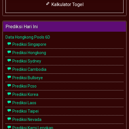
Kalkulator Togel
Prediksi Hari Ini
Data Hongkong Pools 6D
Prediksi Singapore
Prediksi Hongkong
Prediksi Sydney
Prediksi Cambodia
Prediksi Bullseye
Prediksi Pcso
Prediksi Korea
Prediksi Laos
Prediksi Taipei
Prediksi Nevada
Prediksi Kami Lengkap