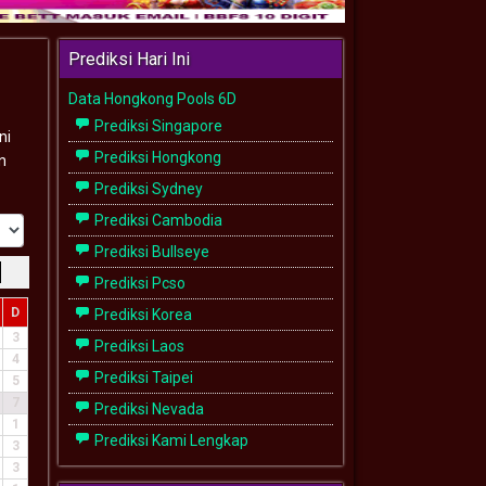
Prediksi Hari Ini
Data Hongkong Pools 6D
Prediksi Singapore
ni
Prediksi Hongkong
n
Prediksi Sydney
Prediksi Cambodia
Prediksi Bullseye
Prediksi Pcso
D
Prediksi Korea
3
Prediksi Laos
4
Prediksi Taipei
5
7
Prediksi Nevada
1
Prediksi Kami Lengkap
3
3