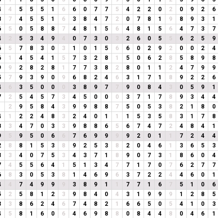
4
4
5
5
5
1
6
6
0
7
7
5
4
2
2
0
2
0
9
2
6
8
7
4
5
5
1
6
3
8
4
7
2
0
7
8
1
9
8
9
3
1
6
5
0
5
8
8
7
4
8
1
5
6
4
8
1
5
6
4
7
3
7
4
2
5
3
4
9
4
0
7
3
0
3
2
6
0
5
5
6
2
5
9
6
5
7
8
3
0
3
1
0
1
5
6
6
0
2
9
2
0
0
2
4
6
1
4
5
4
1
5
7
3
2
8
1
5
0
6
2
8
5
8
9
8
9
9
2
8
2
8
1
7
7
3
8
2
8
0
1
1
2
4
7
9
9
5
7
9
3
9
0
9
6
8
2
4
6
3
1
7
1
8
9
2
2
6
4
6
3
5
0
0
0
3
8
9
7
7
9
0
8
4
3
0
5
9
1
7
2
5
4
5
7
3
4
5
0
0
0
3
7
1
7
8
9
3
4
4
1
2
9
5
8
4
3
9
9
8
8
7
5
0
5
3
8
2
1
8
0
4
1
2
2
4
8
3
2
4
0
1
1
1
5
3
5
8
3
1
7
8
8
3
4
7
0
3
3
9
8
8
6
5
6
7
4
7
2
4
8
4
1
9
5
9
5
0
6
6
7
6
9
9
9
9
2
0
1
1
7
2
4
4
2
8
8
1
5
3
8
9
2
5
3
8
2
0
4
6
1
3
6
5
3
3
3
4
0
7
5
3
4
3
7
1
8
9
0
7
3
1
8
6
0
4
7
4
5
5
6
4
1
5
1
3
4
7
7
1
7
0
7
6
2
7
7
6
8
3
0
5
3
8
1
4
6
9
6
3
7
2
2
4
4
6
0
1
4
4
7
4
9
9
9
3
8
9
1
1
7
7
1
6
7
5
1
0
6
5
2
5
8
1
2
3
9
8
4
0
4
3
1
9
9
9
1
2
8
5
3
3
8
6
2
4
6
7
4
8
2
1
6
6
5
0
5
4
1
0
3
4
5
8
1
6
0
6
4
6
9
8
8
0
8
4
4
8
0
4
6
1