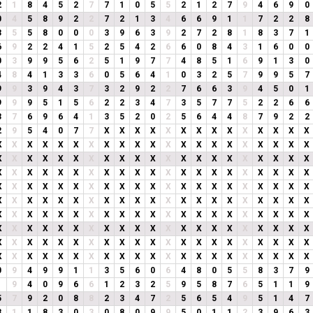
2
1
8
4
5
2
7
7
1
0
5
5
2
1
2
7
9
4
6
9
0
0
4
5
8
9
2
2
7
2
1
3
4
6
6
9
1
1
7
2
2
8
3
5
5
8
0
0
0
3
9
6
3
9
2
7
2
8
1
8
3
7
1
6
9
2
2
4
1
5
2
5
4
2
6
6
0
8
4
3
1
6
0
0
0
3
9
9
5
6
2
5
1
9
7
7
4
8
5
1
6
9
1
3
0
4
8
4
1
3
3
6
0
5
6
4
1
0
3
2
5
7
9
9
5
7
9
9
3
9
4
3
7
3
2
9
2
2
7
6
6
3
9
4
5
0
1
9
9
9
5
1
5
6
2
2
3
4
7
3
5
7
7
5
2
2
6
6
3
7
6
9
6
4
1
3
5
2
0
2
5
6
4
4
8
7
9
2
2
2
9
5
4
0
7
7
X
X
X
X
X
X
X
X
X
X
X
X
X
X
X
X
X
X
X
X
X
X
X
X
X
X
X
X
X
X
X
X
X
X
X
X
X
X
X
X
X
X
X
X
X
X
X
X
X
X
X
X
X
X
X
X
X
X
X
X
X
X
X
X
X
X
X
X
X
X
X
X
X
X
X
X
X
X
X
X
X
X
X
X
X
X
X
X
X
X
X
X
X
X
X
X
X
X
X
X
X
X
X
X
X
X
X
X
X
X
X
X
X
X
X
X
X
X
X
X
X
X
X
X
X
X
X
X
X
X
X
X
X
X
X
X
X
X
X
X
X
X
X
X
X
X
X
X
X
X
X
X
X
X
X
X
X
X
X
X
X
X
X
X
X
X
X
X
X
X
X
X
X
X
X
X
X
X
X
X
X
X
X
X
X
X
X
X
X
X
X
X
X
X
X
X
X
X
X
X
X
X
X
0
9
4
9
9
1
1
3
5
6
0
6
4
8
0
5
5
8
3
7
9
1
9
4
0
9
6
6
1
2
3
2
5
9
5
8
7
6
5
1
1
9
5
7
9
2
0
8
8
2
3
4
7
2
5
6
5
4
9
5
1
4
7
3
1
1
8
3
0
3
0
8
0
9
9
5
0
1
1
2
3
9
6
3