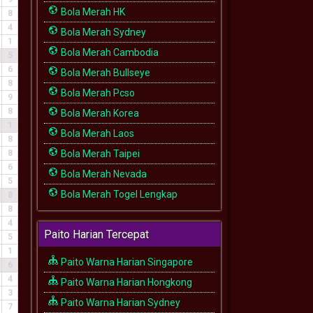
Bola Merah HK
8
4
Bola Merah Sydney
1
Bola Merah Cambodia
5
6
Bola Merah Bullseye
8
Bola Merah Pcso
9
8
Bola Merah Korea
1
Bola Merah Laos
8
8
Bola Merah Taipei
6
Bola Merah Nevada
5
Bola Merah Togel Lengkap
8
8
4
Paito Harian Tercepat
5
1
Paito Warna Harian Singapore
6
4
Paito Warna Harian Hongkong
3
Paito Warna Harian Sydney
7