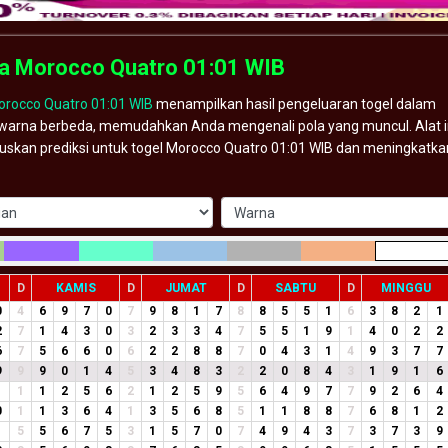
a Morocco Quatro 01:01 WIB
orocco Quatro 01:01 WIB
menampilkan hasil pengeluaran togel dalam
n warna berbeda, memudahkan Anda mengenali pola yang muncul. Alat i
skan prediksi untuk togel Morocco Quatro 01:01 WIB dan meningkatka
D
KAMIS
D
JUMAT
D
SABTU
D
MINGGU
0
4
6
9
7
0
7
9
8
1
7
8
8
5
5
1
6
3
8
2
1
2
7
1
4
3
0
3
2
3
3
4
7
5
5
1
9
1
4
0
2
2
6
7
5
6
6
0
6
2
2
8
8
7
0
4
3
1
4
9
3
7
7
9
9
9
0
1
4
5
3
4
8
3
2
2
0
8
4
3
1
9
1
6
1
1
1
2
5
6
2
1
2
5
9
5
6
4
9
7
7
9
2
6
4
0
1
1
3
6
4
1
3
5
6
8
5
1
1
8
8
7
6
8
1
2
1
5
5
6
7
5
3
1
5
7
0
7
4
9
4
3
7
3
7
3
9