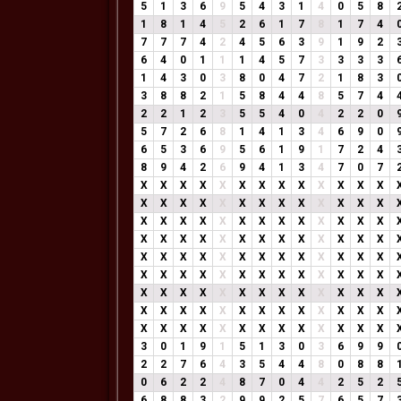
5
1
3
6
9
5
4
3
1
4
0
5
8
1
8
1
4
5
2
6
1
7
8
1
7
4
7
7
7
4
2
4
5
6
3
9
1
9
2
6
4
0
1
1
1
4
5
7
3
3
3
3
1
4
3
0
3
8
0
4
7
2
1
8
3
3
8
8
2
1
5
8
4
4
8
5
7
4
2
2
1
2
3
5
5
4
0
4
2
2
0
5
7
2
6
8
1
4
1
3
4
6
9
0
6
5
3
6
9
5
6
1
9
1
7
2
4
8
9
4
2
6
9
4
1
3
4
7
0
7
X
X
X
X
X
X
X
X
X
X
X
X
X
X
X
X
X
X
X
X
X
X
X
X
X
X
X
X
X
X
X
X
X
X
X
X
X
X
X
X
X
X
X
X
X
X
X
X
X
X
X
X
X
X
X
X
X
X
X
X
X
X
X
X
X
X
X
X
X
X
X
X
X
X
X
X
X
X
X
X
X
X
X
X
X
X
X
X
X
X
X
X
X
X
X
X
X
X
X
X
X
X
X
X
X
X
X
X
X
X
X
X
X
X
X
X
X
3
0
1
9
1
5
1
3
0
3
6
9
9
2
2
7
6
4
3
5
4
4
8
0
8
8
0
6
2
2
4
8
7
0
4
4
2
5
2
6
8
8
3
2
9
9
2
5
7
6
5
7