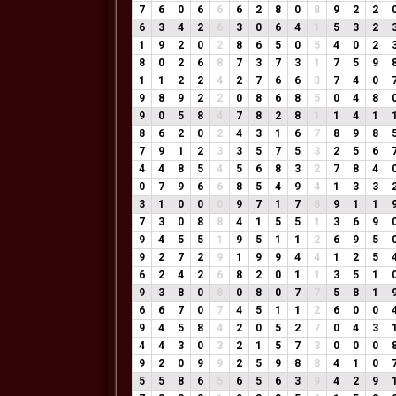
7
6
0
6
6
6
2
8
0
8
9
2
2
6
3
4
2
6
3
0
6
4
1
5
3
2
1
9
2
0
2
8
6
5
0
5
4
0
2
8
0
2
6
8
7
3
7
3
1
7
5
9
1
1
2
2
4
2
7
6
6
3
7
4
0
9
8
9
2
2
0
8
6
8
5
0
4
8
9
0
5
8
4
7
8
2
8
1
1
4
1
8
6
2
0
2
4
3
1
6
7
8
9
8
7
9
1
2
3
3
5
7
5
3
2
5
6
4
4
8
5
4
5
6
8
3
2
7
8
4
0
7
9
6
6
8
5
4
9
4
1
3
3
3
1
0
0
0
9
7
1
7
8
9
1
1
7
3
0
8
8
4
1
5
5
1
3
6
9
9
4
5
5
1
9
5
1
1
2
6
9
5
9
2
7
2
9
1
9
9
4
4
1
2
5
6
2
4
2
6
8
2
0
1
1
3
5
1
9
3
8
0
8
0
8
0
7
7
5
8
1
6
6
7
0
7
4
5
1
1
2
6
0
0
9
4
5
8
4
2
0
5
2
7
0
4
3
4
4
3
0
3
2
1
5
7
3
0
0
0
9
2
0
9
9
2
5
9
8
8
4
1
0
5
5
8
6
5
6
5
6
3
9
4
2
9