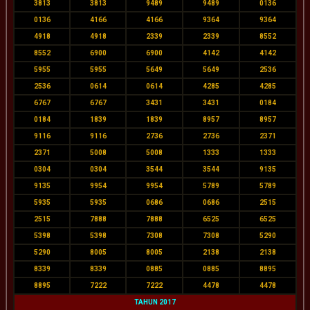
3813
3813
9489
9489
0136
0136
4166
4166
9364
9364
4918
4918
2339
2339
8552
8552
6900
6900
4142
4142
5955
5955
5649
5649
2536
2536
0614
0614
4285
4285
6767
6767
3431
3431
0184
0184
1839
1839
8957
8957
9116
9116
2736
2736
2371
2371
5008
5008
1333
1333
0304
0304
3544
3544
9135
9135
9954
9954
5789
5789
5935
5935
0686
0686
2515
2515
7888
7888
6525
6525
5398
5398
7308
7308
5290
5290
8005
8005
2138
2138
8339
8339
0885
0885
8895
8895
7222
7222
4478
4478
TAHUN 2017