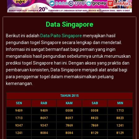
Data Singapore
Berikut ini adalah
Data Paito Singapore
menyajikan hasil
pengundian togel Singapore secara lengkap dan mendetail.
Informasi ini sangat bermanfaat bagi pemain yang ingin
menganalisis hasil pengundian sebelumnya untuk merumuskan
prediksi togel Singapore hari ini. Dengan akses yang praktis dan
pembaruan konsisten, Data Singapore menjadi alat andal bagi
para penggemar togel dalam memaksimalkan peluang
kemenangan.
TAHUN 2015
SEN
RAB
KAM
SAB
MIN
9409
9409
0008
0008
1713
1713
8697
8697
8823
8823
9347
9347
7869
7869
1241
1241
8084
8084
8129
8129