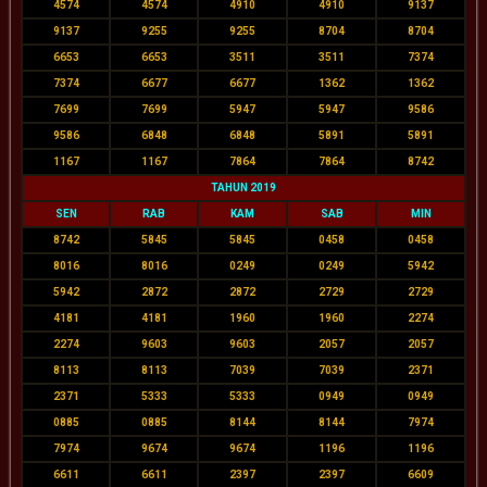
4574
4574
4910
4910
9137
9137
9255
9255
8704
8704
6653
6653
3511
3511
7374
7374
6677
6677
1362
1362
7699
7699
5947
5947
9586
9586
6848
6848
5891
5891
1167
1167
7864
7864
8742
TAHUN 2019
SEN
RAB
KAM
SAB
MIN
8742
5845
5845
0458
0458
8016
8016
0249
0249
5942
5942
2872
2872
2729
2729
4181
4181
1960
1960
2274
2274
9603
9603
2057
2057
8113
8113
7039
7039
2371
2371
5333
5333
0949
0949
0885
0885
8144
8144
7974
7974
9674
9674
1196
1196
6611
6611
2397
2397
6609