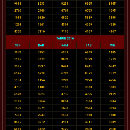
9998
8233
8233
8965
8965
2760
2760
6763
6763
1095
1095
6826
6826
5889
5889
1261
1261
4569
4569
4320
4320
7116
7116
4167
4167
TAHUN 2016
SEN
RAB
KAM
SAB
MIN
7953
7953
6909
6909
1185
1185
3073
3073
3773
3773
2597
2597
8441
8441
6542
6542
6720
6720
0572
0572
1154
1154
2228
2228
4756
4756
1180
1180
3083
3083
6523
6523
4755
4755
2119
2119
0064
0064
7934
7934
1579
1579
2633
2633
7394
7394
2533
2533
1880
1880
0512
0512
4911
4911
5589
5589
9322
9322
2660
2660