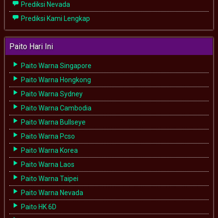
Prediksi Nevada
Prediksi Kami Lengkap
Paito Hari Ini
Paito Warna Singapore
Paito Warna Hongkong
Paito Warna Sydney
Paito Warna Cambodia
Paito Warna Bullseye
Paito Warna Pcso
Paito Warna Korea
Paito Warna Laos
Paito Warna Taipei
Paito Warna Nevada
Paito HK 6D