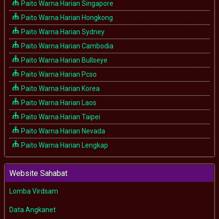
Paito Warna Harian Singapore
Paito Warna Harian Hongkong
Paito Warna Harian Sydney
Paito Warna Harian Cambodia
Paito Warna Harian Bullseye
Paito Warna Harian Pcso
Paito Warna Harian Korea
Paito Warna Harian Laos
Paito Warna Harian Taipei
Paito Warna Harian Nevada
Paito Warna Harian Lengkap
Website Sahabat
Lomba Virdsam
Data Angkanet