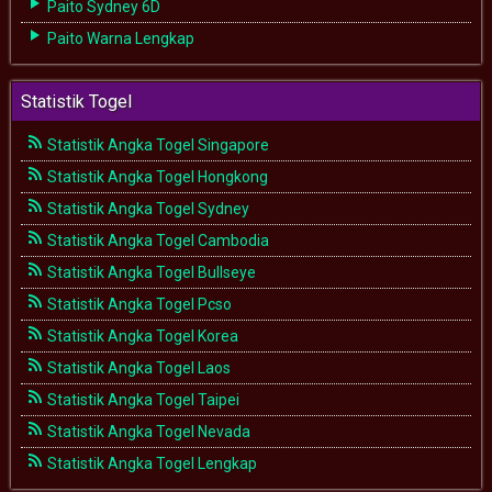
Paito Sydney 6D
Paito Warna Lengkap
Statistik Togel
Statistik Angka Togel Singapore
Statistik Angka Togel Hongkong
Statistik Angka Togel Sydney
Statistik Angka Togel Cambodia
Statistik Angka Togel Bullseye
Statistik Angka Togel Pcso
Statistik Angka Togel Korea
Statistik Angka Togel Laos
Statistik Angka Togel Taipei
Statistik Angka Togel Nevada
Statistik Angka Togel Lengkap