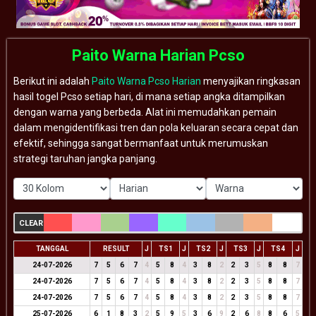
Paito Warna Harian Pcso
Berikut ini adalah
Paito Warna Pcso Harian
menyajikan ringkasan
hasil togel Pcso setiap hari, di mana setiap angka ditampilkan
dengan warna yang berbeda. Alat ini memudahkan pemain
dalam mengidentifikasi tren dan pola keluaran secara cepat dan
efektif, sehingga sangat bermanfaat untuk merumuskan
strategi taruhan jangka panjang.
CLEAR
TANGGAL
RESULT
J
TS1
J
TS2
J
TS3
J
TS4
J
24-07-2026
7
5
6
7
4
5
8
4
3
8
2
2
3
5
8
8
7
24-07-2026
7
5
6
7
4
5
8
4
3
8
2
2
3
5
8
8
7
24-07-2026
7
5
6
7
4
5
8
4
3
8
2
2
3
5
8
8
7
25-07-2026
6
1
8
3
2
5
9
5
3
6
9
2
6
8
8
6
5