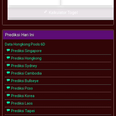
Kombinasi 4D
Kolaborasi LN
Kalkulator Togel
Prediksi Hari Ini
Data Hongkong Pools 6D
Prediksi Singapore
Prediksi Hongkong
Prediksi Sydney
Prediksi Cambodia
Prediksi Bullseye
Prediksi Pcso
Prediksi Korea
Prediksi Laos
Prediksi Taipei