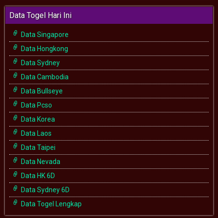
Data Togel Hari Ini
Data Singapore
Data Hongkong
Data Sydney
Data Cambodia
Data Bullseye
Data Pcso
Data Korea
Data Laos
Data Taipei
Data Nevada
Data HK 6D
Data Sydney 6D
Data Togel Lengkap