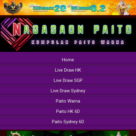
Home
Live Draw HK
Live Draw SGP
Live Draw Sydney
Paito Warna
Paito HK 6D
Paito Sydney 6D