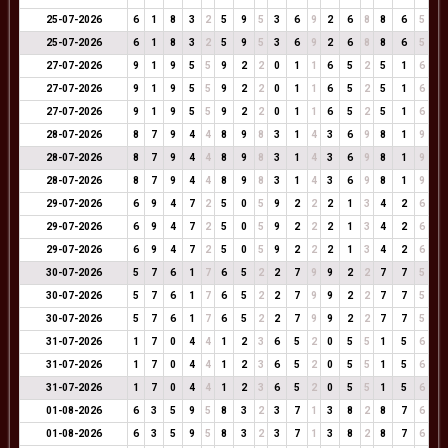
25-07-2026
6
1
8
3
2
5
9
5
3
6
9
2
6
8
8
6
5
25-07-2026
6
1
8
3
2
5
9
5
3
6
9
2
6
8
8
6
5
27-07-2026
9
1
9
5
5
9
2
2
0
1
1
6
5
2
5
1
6
27-07-2026
9
1
9
5
5
9
2
2
0
1
1
6
5
2
5
1
6
27-07-2026
9
1
9
5
5
9
2
2
0
1
1
6
5
2
5
1
6
28-07-2026
8
7
9
4
4
8
9
8
3
1
4
3
6
9
8
1
9
28-07-2026
8
7
9
4
4
8
9
8
3
1
4
3
6
9
8
1
9
28-07-2026
8
7
9
4
4
8
9
8
3
1
4
3
6
9
8
1
9
29-07-2026
6
9
4
7
2
5
0
5
9
2
2
2
1
3
4
2
6
29-07-2026
6
9
4
7
2
5
0
5
9
2
2
2
1
3
4
2
6
29-07-2026
6
9
4
7
2
5
0
5
9
2
2
2
1
3
4
2
6
30-07-2026
5
7
6
1
7
6
5
2
2
7
9
9
2
2
7
7
5
30-07-2026
5
7
6
1
7
6
5
2
2
7
9
9
2
2
7
7
5
30-07-2026
5
7
6
1
7
6
5
2
2
7
9
9
2
2
7
7
5
31-07-2026
1
7
0
4
4
1
2
3
6
5
2
0
5
5
1
5
6
31-07-2026
1
7
0
4
4
1
2
3
6
5
2
0
5
5
1
5
6
31-07-2026
1
7
0
4
4
1
2
3
6
5
2
0
5
5
1
5
6
01-08-2026
6
3
5
9
5
8
3
2
3
7
1
3
8
2
8
7
6
01-08-2026
6
3
5
9
5
8
3
2
3
7
1
3
8
2
8
7
6