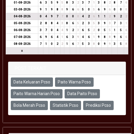
01-08-2026
6
3
5
9
5
8
3
2
3
7
1
3
8
2
8
7
6
03-08-2026
9
1
9
8
8
9
6
6
5
0
5
6
9
6
0
0
0
04-08-2026
0
4
9
7
7
0
0
0
4
2
6
1
1
2
9
2
2
05-08-2026
2
8
8
4
3
8
6
5
2
3
5
3
9
3
7
3
1
06-08-2026
3
7
0
4
4
1
2
3
6
5
2
0
5
5
1
5
6
07-08-2026
6
9
6
4
1
6
3
9
4
6
1
9
8
8
9
6
6
08-08-2026
7
1
0
2
2
1
6
7
5
3
8
0
9
9
3
5
8
x
POST TERKAIT
Data Keluaran Pcso
Paito Warna Pcso
Paito Warna Harian Pcso
Data Paito Pcso
Bola Merah Pcso
Statistik Pcso
Prediksi Pcso