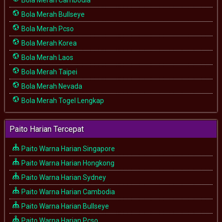
Bola Merah Bullseye
Bola Merah Pcso
Bola Merah Korea
Bola Merah Laos
Bola Merah Taipei
Bola Merah Nevada
Bola Merah Togel Lengkap
Paito Harian Tercepat
Paito Warna Harian Singapore
Paito Warna Harian Hongkong
Paito Warna Harian Sydney
Paito Warna Harian Cambodia
Paito Warna Harian Bullseye
Paito Warna Harian Pcso