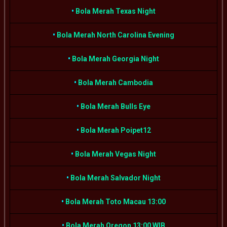
•
Bola Merah Texas Night
•
Bola Merah North Carolina Evening
•
Bola Merah Georgia Night
•
Bola Merah Cambodia
•
Bola Merah Bulls Eye
•
Bola Merah Poipet12
•
Bola Merah Vegas Night
•
Bola Merah Salvador Night
•
Bola Merah Toto Macau 13:00
•
Bola Merah Oregon 13:00 WIB