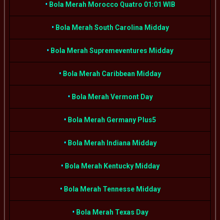
•
Bola Merah Morocco Quatro 01:01 WIB
•
Bola Merah South Carolina Midday
•
Bola Merah Supremeventures Midday
•
Bola Merah Caribbean Midday
•
Bola Merah Vermont Day
•
Bola Merah Germany Plus5
•
Bola Merah Indiana Midday
•
Bola Merah Kentucky Midday
•
Bola Merah Tennesse Midday
•
Bola Merah Texas Day