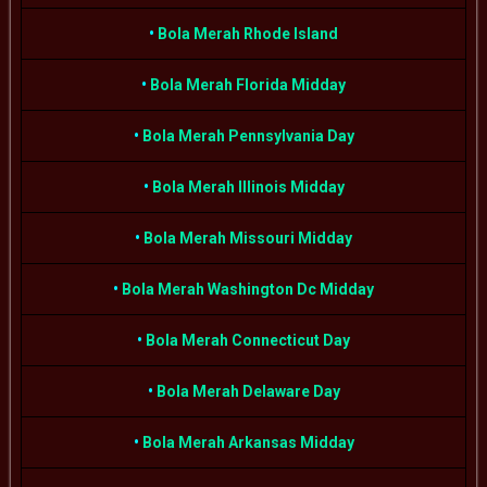
•
Bola Merah Rhode Island
•
Bola Merah Florida Midday
•
Bola Merah Pennsylvania Day
•
Bola Merah Illinois Midday
•
Bola Merah Missouri Midday
•
Bola Merah Washington Dc Midday
•
Bola Merah Connecticut Day
•
Bola Merah Delaware Day
•
Bola Merah Arkansas Midday