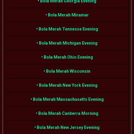
•
Bola Merah Georgia Evening
•
Bola Merah Miramar
•
Bola Merah Tennesse Evening
•
Bola Merah Michigan Evening
•
Bola Merah Ohio Evening
•
Bola Merah Wisconsin
•
Bola Merah New York Evening
•
Bola Merah Massachusetts Evening
•
Bola Merah Canberra Morning
•
Bola Merah New Jersey Evening