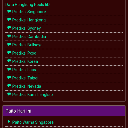
Data Hongkong Pools 6D
Prediksi Singapore
Prediksi Hongkong
Prediksi Sydney
Prediksi Cambodia
Prediksi Bullseye
Prediksi Pcso
Prediksi Korea
Prediksi Laos
Prediksi Taipei
Prediksi Nevada
Prediksi Kami Lengkap
Paito Hari Ini
Paito Warna Singapore