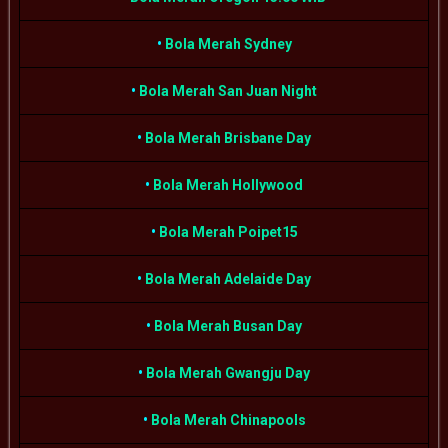
•
Bola Merah Sydney
•
Bola Merah San Juan Night
•
Bola Merah Brisbane Day
•
Bola Merah Hollywood
•
Bola Merah Poipet15
•
Bola Merah Adelaide Day
•
Bola Merah Busan Day
•
Bola Merah Gwangju Day
•
Bola Merah Chinapools