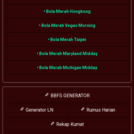
•
Bola Merah Hongkong
•
Bola Merah Vegas Morning
•
Bola Merah Taipei
•
Bola Merah Maryland Midday
•
Bola Merah Michigan Midday
BBFS GENERATOR
Generator LN
Rumus Harian
Rekap Kumat