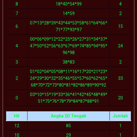
8
18*40*54*99
4
7
14*59
2
07*13*28*39*43*44*53*58*61*64*66*
6
15
71*77*93*97
00*06*09*12*22*25*26*27*31*34*37*
4
47*50*52*56*63*67*69*74*85*94*95*
24
96*98
3
38*83
2
01*02*04*05*08*11*16*17*20*21*23*
2
24*29*30*32*35*46*55*57*60*62*65*
33
68*70*72*73*80*81*82*86*89*90*92
03*10*15*19*33*36*41*42*45*48*49*
0
20
51*75*76*78*79*84*87*88*91
Hit
Angka 2D Tengah
Jumlah
12
85
1
10
29
1