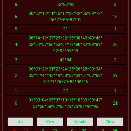
8
55*86*98
3
00*02*10*11*15*17*22*42*66*69*72*
6
16
76*77*85*87*91
5
31
1
08*14*19*27*29*32*36*38*40*43*46*
4
52*54*57*60*63*64*78*80*82*88*89*
26
92*93*97*99
3
48*84
2
06*09*20*21*23*24*25*26*28*33*34*
2
35*41*44*45*49*50*53*59*61*67*68*
29
70*71*74*79*83*90*96
1
37
1
01*03*04*05*07*13*16*18*30*39*47*
0
21
51*56*58*62*65*73*75*81*94*95
As
Kop
Kepala
Ekor
0
20
0
32
0
28
0
28