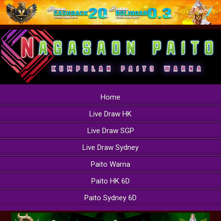
Home
Live Draw HK
Live Draw SGP
Live Draw Sydney
Paito Warna
Paito HK 6D
Paito Sydney 6D