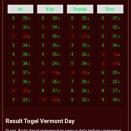
As
Kop
Kepala
Ekor
0
25
0
30
0
32
0
37
x
x
x
x
1
32
1
29
1
28
1
32
x
x
x
x
2
20
2
30
2
21
2
31
x
x
x
x
3
24
3
35
3
33
3
34
x
x
x
x
4
28
4
35
4
26
4
14
x
x
x
x
5
38
5
24
5
34
5
41
x
x
x
x
6
37
6
14
6
43
6
29
x
x
x
x
7
36
7
26
7
26
7
22
x
x
x
x
8
39
8
37
8
26
8
27
x
x
x
x
9
22
9
41
9
32
9
34
x
x
x
x
Result Togel Vermont Day
Di sini, Anda dapat menemukan semua data terbaru mengenai