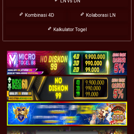
LN vs DN
Kombinasi 4D
Kolaborasi LN
Kalkulator Togel