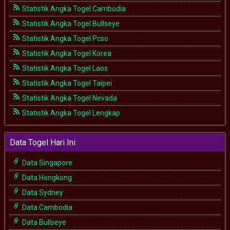
Statistik Angka Togel Cambodia
Statistik Angka Togel Bullseye
Statistik Angka Togel Pcso
Statistik Angka Togel Korea
Statistik Angka Togel Laos
Statistik Angka Togel Taipei
Statistik Angka Togel Nevada
Statistik Angka Togel Lengkap
Data Togel Hari Ini
Data Singapore
Data Hongkong
Data Sydney
Data Cambodia
Data Bullseye