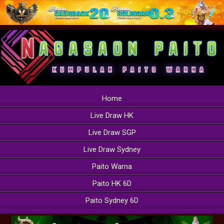
Home
Live Draw HK
Live Draw SGP
Live Draw Sydney
Paito Warna
Paito HK 6D
Paito Sydney 6D