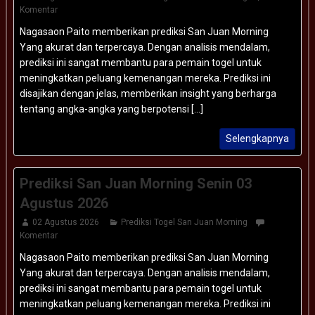
Komentar
Nagasaon Paito memberikan prediksi San Juan Morning
Yang akurat dan terpercaya. Dengan analisis mendalam,
prediksi ini sangat membantu para pemain togel untuk
meningkatkan peluang kemenangan mereka. Prediksi ini
disajikan dengan jelas, memberikan insight yang berharga
tentang angka-angka yang berpotensi [...]
Selengkapnya
Prediksi San Juan Morning Senin 03
Agustus 2026
02 Agustus 2026
Prediksi Togel San Juan Morning
Komentar
Nagasaon Paito memberikan prediksi San Juan Morning
Yang akurat dan terpercaya. Dengan analisis mendalam,
prediksi ini sangat membantu para pemain togel untuk
meningkatkan peluang kemenangan mereka. Prediksi ini