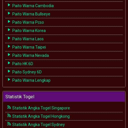
Paito Warna Cambodia
Paito Warna Bullseye
Paito Warna Pcso
Paito Warna Korea
Paito Warna Laos
Paito Warna Taipei
Paito Warna Nevada
Paito HK 6D
Paito Sydney 6D
Paito Warna Lengkap
Statistik Togel
Statistik Angka Togel Singapore
Statistik Angka Togel Hongkong
Statistik Angka Togel Sydney