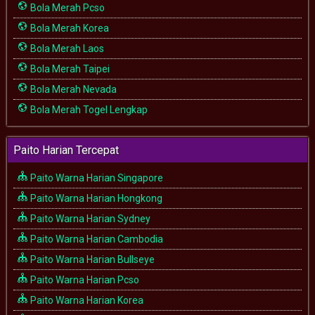
Bola Merah Pcso
Bola Merah Korea
Bola Merah Laos
Bola Merah Taipei
Bola Merah Nevada
Bola Merah Togel Lengkap
Paito Harian Tercepat
Paito Warna Harian Singapore
Paito Warna Harian Hongkong
Paito Warna Harian Sydney
Paito Warna Harian Cambodia
Paito Warna Harian Bullseye
Paito Warna Harian Pcso
Paito Warna Harian Korea