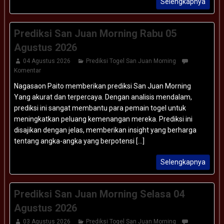
Selengkapnya
Prediksi San Juan Morning Rabu 05
Agustus 2026
04 Agustus 2026
Prediksi Togel San Juan Morning
Komentar
Nagasaon Paito memberikan prediksi San Juan Morning
Yang akurat dan terpercaya. Dengan analisis mendalam,
prediksi ini sangat membantu para pemain togel untuk
meningkatkan peluang kemenangan mereka. Prediksi ini
disajikan dengan jelas, memberikan insight yang berharga
tentang angka-angka yang berpotensi [...]
Selengkapnya
Prediksi San Juan Morning Selasa 04
Agustus 2026
03 Agustus 2026
Prediksi Togel San Juan Morning