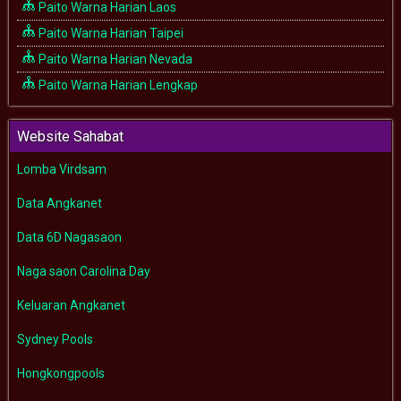
Paito Warna Harian Laos
Paito Warna Harian Taipei
Paito Warna Harian Nevada
Paito Warna Harian Lengkap
Website Sahabat
Lomba Virdsam
Data Angkanet
Data 6D Nagasaon
Naga saon Carolina Day
Keluaran Angkanet
Sydney Pools
Hongkongpools