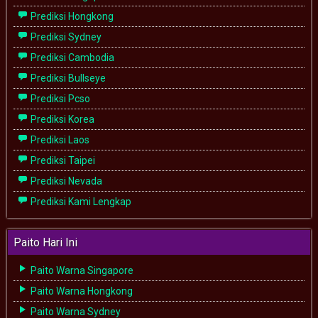
Prediksi Hongkong
Prediksi Sydney
Prediksi Cambodia
Prediksi Bullseye
Prediksi Pcso
Prediksi Korea
Prediksi Laos
Prediksi Taipei
Prediksi Nevada
Prediksi Kami Lengkap
Paito Hari Ini
Paito Warna Singapore
Paito Warna Hongkong
Paito Warna Sydney