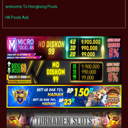
welcome To Hongkong Pools
HK Pools Asli