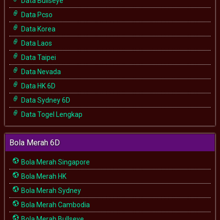
Data Bullseye
Data Pcso
Data Korea
Data Laos
Data Taipei
Data Nevada
Data HK 6D
Data Sydney 6D
Data Togel Lengkap
Bola Merah 6D
Bola Merah Singapore
Bola Merah HK
Bola Merah Sydney
Bola Merah Cambodia
Bola Merah Bullseye