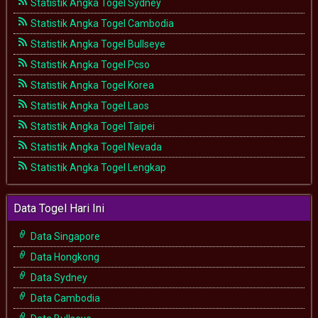
Statistik Angka Togel Sydney
Statistik Angka Togel Cambodia
Statistik Angka Togel Bullseye
Statistik Angka Togel Pcso
Statistik Angka Togel Korea
Statistik Angka Togel Laos
Statistik Angka Togel Taipei
Statistik Angka Togel Nevada
Statistik Angka Togel Lengkap
Data Togel Hari Ini
Data Singapore
Data Hongkong
Data Sydney
Data Cambodia