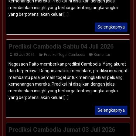
kemenangan mereka. Prediksi ini disajikan dengan jelas,
memberikan insight yang berharga tentang angka-angka
yang berpotensi akan keluar [...]
Selengkapnya
Prediksi Cambodia Sabtu 04 Juli 2026
03 Juli 2026
Prediksi Togel Cambodia
Komentar
Nagasaon Paito memberikan prediksi Cambodia Yang akurat
dan terpercaya. Dengan analisis mendalam, prediksi ini sangat
membantu para pemain togel untuk meningkatkan peluang
kemenangan mereka. Prediksi ini disajikan dengan jelas,
memberikan insight yang berharga tentang angka-angka
yang berpotensi akan keluar [...]
Selengkapnya
Prediksi Cambodia Jumat 03 Juli 2026