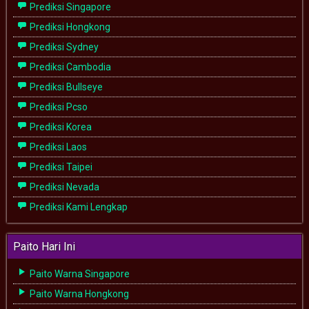
Prediksi Singapore
Prediksi Hongkong
Prediksi Sydney
Prediksi Cambodia
Prediksi Bullseye
Prediksi Pcso
Prediksi Korea
Prediksi Laos
Prediksi Taipei
Prediksi Nevada
Prediksi Kami Lengkap
Paito Hari Ini
Paito Warna Singapore
Paito Warna Hongkong