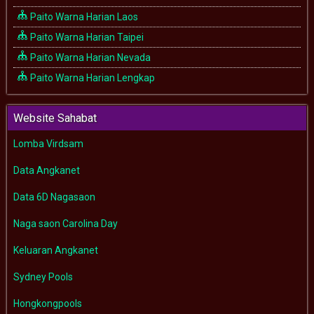
Paito Warna Harian Laos
Paito Warna Harian Taipei
Paito Warna Harian Nevada
Paito Warna Harian Lengkap
Website Sahabat
Lomba Virdsam
Data Angkanet
Data 6D Nagasaon
Naga saon Carolina Day
Keluaran Angkanet
Sydney Pools
Hongkongpools