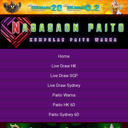
Home
Live Draw HK
Live Draw SGP
Live Draw Sydney
Paito Warna
Paito HK 6D
Paito Sydney 6D