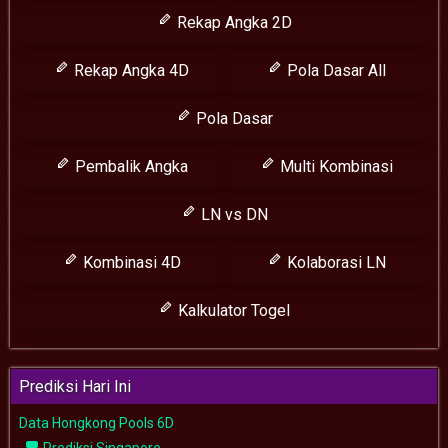
Rekap Angka 2D
Rekap Angka 4D
Pola Dasar All
Pola Dasar
Pembalik Angka
Multi Kombinasi
LN vs DN
Kombinasi 4D
Kolaborasi LN
Kalkulator Togel
Prediksi Hari Ini
Data Hongkong Pools 6D
Prediksi Singapore