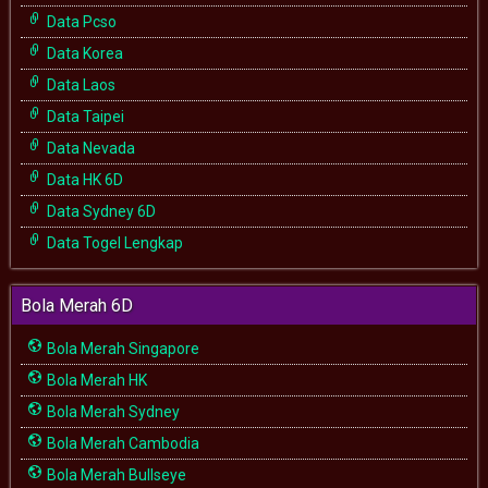
Data Pcso
Data Korea
Data Laos
Data Taipei
Data Nevada
Data HK 6D
Data Sydney 6D
Data Togel Lengkap
Bola Merah 6D
Bola Merah Singapore
Bola Merah HK
Bola Merah Sydney
Bola Merah Cambodia
Bola Merah Bullseye