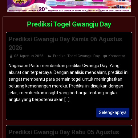
Prediksi Togel Gwangju Day
Prediksi Gwangju Day Kamis 06 Agustus
2026
05 Agustus 2026
Prediksi Togel Gwangju Day
Komentar
Nagasaon Paito memberikan prediksi Gwangju Day Yang
akurat dan terpercaya. Dengan analisis mendalam, prediksi ini
sangat membantu para pemain togel untuk meningkatkan
peluang kemenangan mereka. Prediksi ini disajikan dengan
jelas, memberikan insight yang berharga tentang angka-
angka yang berpotensi akan [...]
Selengkapnya
Prediksi Gwangju Day Rabu 05 Agustus