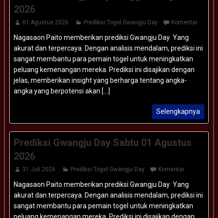
2026
01 Agustus 2026
Prediksi Togel Gwangju Day
Komentar
Nagasaon Paito memberikan prediksi Gwangju Day Yang
akurat dan terpercaya. Dengan analisis mendalam, prediksi ini
sangat membantu para pemain togel untuk meningkatkan
peluang kemenangan mereka. Prediksi ini disajikan dengan
jelas, memberikan insight yang berharga tentang angka-
angka yang berpotensi akan [...]
Selengkapnya
Prediksi Gwangju Day Sabtu 01 Agustus
2026
31 Juli 2026
Prediksi Togel Gwangju Day
Komentar
Nagasaon Paito memberikan prediksi Gwangju Day Yang
akurat dan terpercaya. Dengan analisis mendalam, prediksi ini
sangat membantu para pemain togel untuk meningkatkan
peluang kemenangan mereka. Prediksi ini disajikan dengan