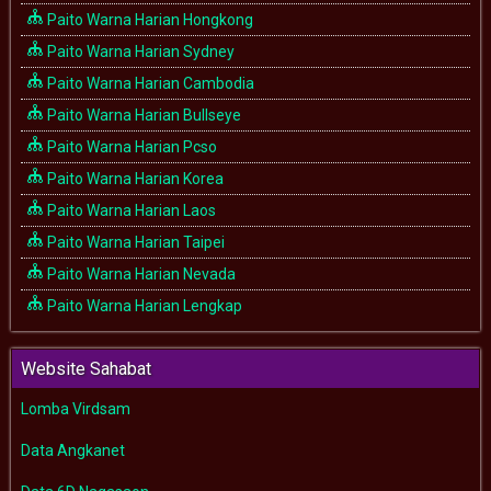
Paito Warna Harian Hongkong
Paito Warna Harian Sydney
Paito Warna Harian Cambodia
Paito Warna Harian Bullseye
Paito Warna Harian Pcso
Paito Warna Harian Korea
Paito Warna Harian Laos
Paito Warna Harian Taipei
Paito Warna Harian Nevada
Paito Warna Harian Lengkap
Website Sahabat
Lomba Virdsam
Data Angkanet