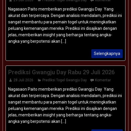
Nagasaon Paito memberikan prediksi Gwangju Day Yang
akurat dan terpercaya. Dengan analisis mendalam, prediksi ini
sangat membantu para pemain togel untuk meningkatkan
peluang kemenangan mereka. Prediksi ini disajikan dengan
jelas, memberikan insight yang berharga tentang angka-
angka yang berpotensi akan [...]
Selengkapnya
Prediksi Gwangju Day Rabu 29 Juli 2026
28 Juli 2026
Prediksi Togel Gwangju Day
Komentar
Nagasaon Paito memberikan prediksi Gwangju Day Yang
akurat dan terpercaya. Dengan analisis mendalam, prediksi ini
sangat membantu para pemain togel untuk meningkatkan
peluang kemenangan mereka. Prediksi ini disajikan dengan
jelas, memberikan insight yang berharga tentang angka-
angka yang berpotensi akan [...]