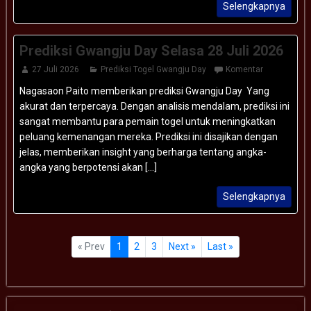
Selengkapnya
Prediksi Gwangju Day Selasa 28 Juli 2026
27 Juli 2026
Prediksi Togel Gwangju Day
Komentar
Nagasaon Paito memberikan prediksi Gwangju Day Yang
akurat dan terpercaya. Dengan analisis mendalam, prediksi ini
sangat membantu para pemain togel untuk meningkatkan
peluang kemenangan mereka. Prediksi ini disajikan dengan
jelas, memberikan insight yang berharga tentang angka-
angka yang berpotensi akan [...]
Selengkapnya
« Prev
1
2
3
Next »
Last »