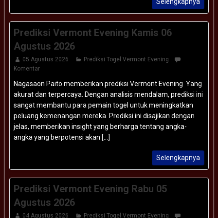
Selengkapnya
Prediksi Vermont Evening Kamis 06
Agustus 2026
05 Agustus 2026
Prediksi Togel Vermont Evening
Komentar
Nagasaon Paito memberikan prediksi Vermont Evening Yang
akurat dan terpercaya. Dengan analisis mendalam, prediksi ini
sangat membantu para pemain togel untuk meningkatkan
peluang kemenangan mereka. Prediksi ini disajikan dengan
jelas, memberikan insight yang berharga tentang angka-
angka yang berpotensi akan [...]
Selengkapnya
Prediksi Vermont Evening Rabu 05
Agustus 2026
04 Agustus 2026
Prediksi Togel Vermont Evening