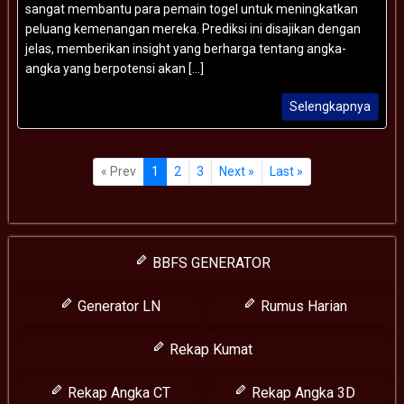
sangat membantu para pemain togel untuk meningkatkan
peluang kemenangan mereka. Prediksi ini disajikan dengan
jelas, memberikan insight yang berharga tentang angka-
angka yang berpotensi akan [...]
Selengkapnya
« Prev
1
2
3
Next »
Last »
BBFS GENERATOR
Generator LN
Rumus Harian
Rekap Kumat
Rekap Angka CT
Rekap Angka 3D