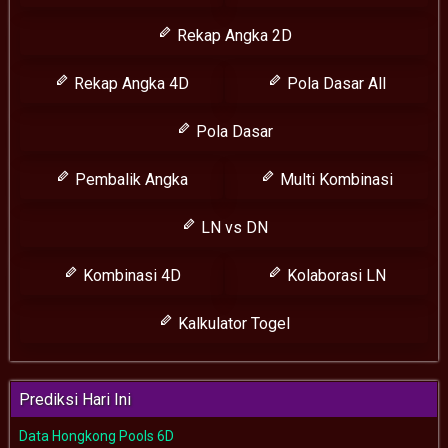
Rekap Angka 2D
Rekap Angka 4D
Pola Dasar All
Pola Dasar
Pembalik Angka
Multi Kombinasi
LN vs DN
Kombinasi 4D
Kolaborasi LN
Kalkulator Togel
Prediksi Hari Ini
Data Hongkong Pools 6D