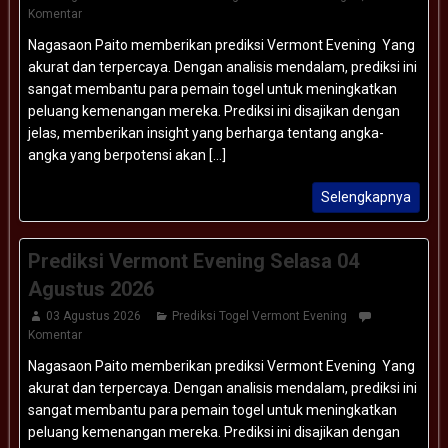
Komentar
Nagasaon Paito memberikan prediksi Vermont Evening Yang
akurat dan terpercaya. Dengan analisis mendalam, prediksi ini
sangat membantu para pemain togel untuk meningkatkan
peluang kemenangan mereka. Prediksi ini disajikan dengan
jelas, memberikan insight yang berharga tentang angka-
angka yang berpotensi akan [...]
Selengkapnya
Prediksi Vermont Evening Selasa 04
Agustus 2026
03 Agustus 2026
Prediksi Togel Vermont Evening
Komentar
Nagasaon Paito memberikan prediksi Vermont Evening Yang
akurat dan terpercaya. Dengan analisis mendalam, prediksi ini
sangat membantu para pemain togel untuk meningkatkan
peluang kemenangan mereka. Prediksi ini disajikan dengan